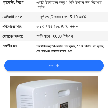
প্যাকেজিং বিবরণ:
একটি ডিভাইসের জন্য 1 পিসি উপহার বাক্স, নিরপেক্ষ
প্যাকিং
মান
ডেলিভারি সময়:
সম্পূর্ণ পেমেন্ট পাওয়ার পরে 5-10 কার্যদিবস
নিয়ন্ত্রণ
পরিশোধের শর্ত:
ওয়েস্টার্ন ইউনিয়ন, টি/টি, পেপ্যাল
যোগাযোগ
যোগানের ক্ষমতা:
প্রতি মাসে 10000 পিসিএস
করুন
লক্ষণীয় করা:
,
,
অন্তর্নির্মিত অ্যান্টেনা মোবাইল ফোন জ্যামার
15 মি মোবাইল ফোন জ্যামার
সেল ফোন এবং ওয়াইফাই ব্লকার 15 মি
খবর
ভালো দাম
মামলা
উদ্ধৃতির
জন্য