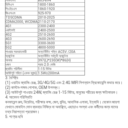
সিডিএমএ
865-894
ডিসিএস
1800-1860
পিএইচএস
1860-1920
জিএসএম
925-970
TDSCDMA
2010-2025
CDMA2000, WCDMA
2110-2170
4G1
2300-2400
ওয়াইফাই
2400-2500
4G2
2510-2600
4G3
2600-2690
5G1
3300-3600
5G2
4800-5000
পাওয়ার সরবরাহকারী
অন্তর্নির্মিত শক্তি AC5V /20A
অ্যান্টেনা
অন্তর্নির্মিত সর্বমুখী অ্যান্টেনা
আকার
397(L)*230(W)*86(H)
ওজন
প্রায় 2.0 কেজি
জ্যামিং পরিসীমা
1-15 মিটার
আউটপুট শক্তি (একক ব্যান্ড)
1.5W±200mA
3. বৈশিষ্ট্য
(1) ওয়াইড জ্যামিং রেঞ্জ, 3G/4G/5G এবং 2.4G WIFI সিগন্যাল ফ্রিকোয়েন্সি কভার করে।
(2) কাস্টম-সক্ষম পোশাক, OEM উপলব্ধ।
(3) আউটপুট পাওয়ার 24W, জ্যামিং রেঞ্জ 1-15 মিটার, মানুষের শরীরের জন্য ক্ষতিকারক।
4. আবেদন পরিস্থিতি
কনফারেন্স রুম, থিয়েটার, পরীক্ষার কক্ষ, জেল, মন্দির, আবাসিক এলাকা, ইত্যাদি। যেকোন জায়গা
যেখানে মোবাইল ফোন ব্যবহার নিষিদ্ধ বা অবাঞ্ছিত, এছাড়াও সংস্থা এবং কর্মীদের জন্য যাদের
তথ্য নিরাপত্তা প্রয়োজন।
5. পণ্যের ছবি