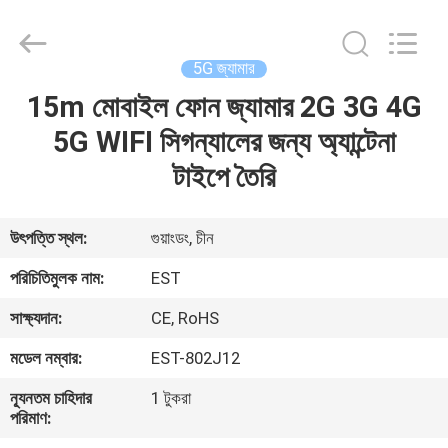
2026
EASTLONGE
ELECTRONICS(HK)
CO.,LTD.
All
5G জ্যামার
Rights
Reserved.
15m মোবাইল ফোন জ্যামার 2G 3G 4G
বাড়ি
5G WIFI সিগন্যালের জন্য অ্যান্টেনা
পণ্য
টাইপে তৈরি
ভিডিও
উৎপত্তি স্থল:
গুয়াংডং, চীন
পরিচিতিমুলক নাম:
EST
আমাদের
সাক্ষ্যদান:
CE, RoHS
সম্পর্কে
মডেল নম্বার:
EST-802J12
কারখানা
ন্যূনতম চাহিদার
1 টুকরা
পরিমাণ:
ভ্রমণ