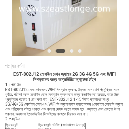
আবেদন
সাইট
ম্যাপ
PRIVACY
POLICY
পণ্যের বর্ণনা
EST-802J12 মোবাইল ফোন জ্যামার 2G 3G 4G 5G এবং WIFI
সিগন্যালের জন্য অন্তর্নির্মিত অ্যান্টেনা টাইপ
1। পরিচিতি
EST-802J12 সেল ফোন এবং WIFI সিগন্যাল ব্লকার, উন্নত যোগাযোগ প্রযুক্তির সাথে
গৃহীত, পরীক্ষা কক্ষে মোবাইল ফোন সিগন্যাল ব্লক করার জন্য ডিজাইন করা হয়েছে, যাতে উচ্চ
প্রযুক্তির প্রতারণা রোধ করা যায়।EST-802J12 1-15 মিটার ব্যাসার্ধের মধ্যে
3G/4G/5G মোবাইল ফোন এবং WIFI সিগন্যাল জ্যাম করতে সক্ষম।মোবাইল ফোন সিগন্যাল
এবং পরিষেবার বাইরে থাকবে এবং কল বা টেক্সট করতে অক্ষম হবে।শুধুমাত্র সেল ফোনের উপর
প্রভাব, অন্যান্য ইলেকট্রনিক ডিভাইসের কাজকে বিরক্ত করে না।
2. প্রযুক্তি
ফ্রিকোয়েন্সি
ফ্রিকোয়েন্সি পরিসীমা (কাস্টমাইজড উপলব্ধ)