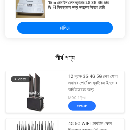
15m মোবাইল ফোন জ্যামার 2G 3G 4G 5G
WIFI সিগন্যালের জন্য অ্যান্টেনা টাইপে তৈরি
চালিয়ে
শীর্ষ পণ্য
12 ব্যান্ড 3G 4G 5G সেল ফোন
জ্যামার পোর্টেবল স্যুটকেস ইনডোর
আউটডোরের জন্য
MOQ:1 টুকরা
যোগাযোগ
4G 5G WIFI মোবাইল ফোন