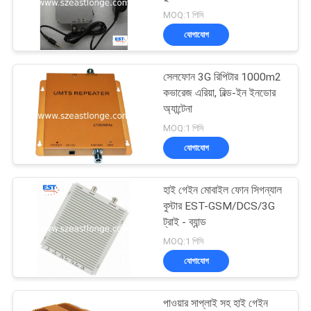
আবেদন
MOQ:1 পিসি
যোগাযোগ
সাইট
74
ম্যাপ
সেলফোন 3G রিপিটার 1000m2
জিপিএস সিগন্যাল জ্যামার
কভারেজ এরিয়া, বিল্ড-ইন ইনডোর
অ্যান্টেনা
PRIVACY
MOQ:1 পিসি
POLICY
যোগাযোগ
হাই গেইন মোবাইল ফোন সিগন্যাল
39
বুস্টার EST-GSM/DCS/3G
ট্রাই - ব্যান্ড
রিমোট কন্ট্রোল জ্যামার
MOQ:1 পিসি
যোগাযোগ
পাওয়ার সাপ্লাই সহ হাই গেইন