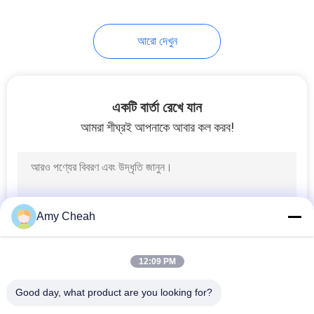
28
আরো দেখুন
সিগন্যাল সনাক্তকরণ
বিশ্লেষণ
একটি বার্তা রেখে যান
আমরা শীঘ্রই আপনাকে আবার কল করব!
15
ওয়্যারলেস কমিউনিকেশন
Amy Cheah
নেটওয়ার্ক
12:09 PM
Good day, what product are you looking for?