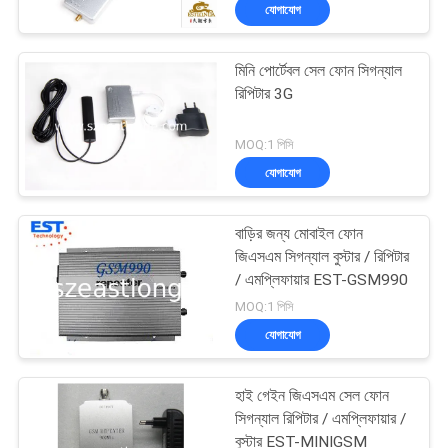
যোগাযোগ
মান
মিনি পোর্টেবল সেল ফোন সিগন্যাল
নিয়ন্ত্রণ
38
রিপিটার 3G
ড্রোন ইউএভি জ্যামার
যোগাযোগ
MOQ:1 পিসি
যোগাযোগ
করুন
বাড়ির জন্য মোবাইল ফোন
খবর
জিএসএম সিগন্যাল বুস্টার / রিপিটার
/ এমপ্লিফায়ার EST-GSM990
38
MOQ:1 পিসি
মামলা
যোগাযোগ
উচ্চ ক্ষমতা জ্যামার
উদ্ধৃতির
হাই গেইন জিএসএম সেল ফোন
জন্য
সিগন্যাল রিপিটার / এমপ্লিফায়ার /
বুস্টার EST-MINIGSM