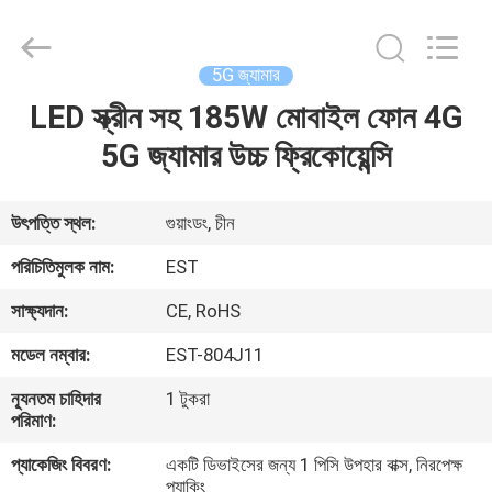
2026
EASTLONGE
ELECTRONICS(HK)
CO.,LTD.
All
5G জ্যামার
Rights
Reserved.
LED স্ক্রীন সহ 185W মোবাইল ফোন 4G
বাড়ি
5G জ্যামার উচ্চ ফ্রিকোয়েন্সি
পণ্য
উৎপত্তি স্থল:
গুয়াংডং, চীন
ভিডিও
পরিচিতিমুলক নাম:
EST
সাক্ষ্যদান:
CE, RoHS
আমাদের
মডেল নম্বার:
EST-804J11
সম্পর্কে
ন্যূনতম চাহিদার
1 টুকরা
পরিমাণ:
কারখানা
প্যাকেজিং বিবরণ:
একটি ডিভাইসের জন্য 1 পিসি উপহার বাক্স, নিরপেক্ষ
ভ্রমণ
প্যাকিং