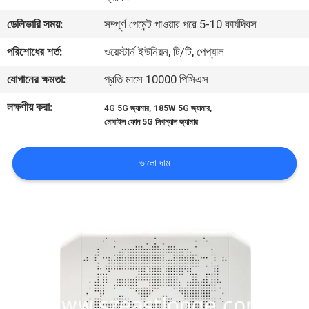
ডেলিভারি সময়:
সম্পূর্ণ পেমেন্ট পাওয়ার পরে 5-10 কার্যদিবস
মান
পরিশোধের শর্ত:
ওয়েস্টার্ন ইউনিয়ন, টি/টি, পেপ্যাল
নিয়ন্ত্রণ
যোগানের ক্ষমতা:
প্রতি মাসে 10000 পিসিএস
যোগাযোগ
লক্ষণীয় করা:
,
,
4G 5G জ্যামার
185W 5G জ্যামার
মোবাইল ফোন 5G সিগন্যাল জ্যামার
করুন
ভালো দাম
খবর
মামলা
উদ্ধৃতির
জন্য