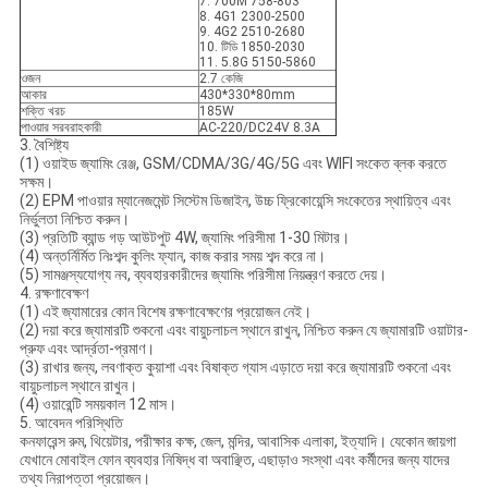
7. 700M 758-803
8. 4G1 2300-2500
9. 4G2 2510-2680
10. টিডি 1850-2030
11. 5.8G 5150-5860
ওজন
2.7 কেজি
আকার
430*330*80mm
শক্তি খরচ
185W
পাওয়ার সরবরাহকারী
AC-220/DC24V 8.3A
3. বৈশিষ্ট্য
(1) ওয়াইড জ্যামিং রেঞ্জ, GSM/CDMA/3G/4G/5G এবং WIFI সংকেত ব্লক করতে
সক্ষম।
(2) EPM পাওয়ার ম্যানেজমেন্ট সিস্টেম ডিজাইন, উচ্চ ফ্রিকোয়েন্সি সংকেতের স্থায়িত্ব এবং
নির্ভুলতা নিশ্চিত করুন।
(3) প্রতিটি ব্যান্ড গড় আউটপুট 4W, জ্যামিং পরিসীমা 1-30 মিটার।
(4) অন্তর্নির্মিত নিঃশব্দ কুলিং ফ্যান, কাজ করার সময় শব্দ করে না।
(5) সামঞ্জস্যযোগ্য নব, ব্যবহারকারীদের জ্যামিং পরিসীমা নিয়ন্ত্রণ করতে দেয়।
4. রক্ষণাবেক্ষণ
(1) এই জ্যামারের কোন বিশেষ রক্ষণাবেক্ষণের প্রয়োজন নেই।
(2) দয়া করে জ্যামারটি শুকনো এবং বায়ুচলাচল স্থানে রাখুন, নিশ্চিত করুন যে জ্যামারটি ওয়াটার-
প্রুফ এবং আর্দ্রতা-প্রমাণ।
(3) রাখার জন্য, লবণাক্ত কুয়াশা এবং বিষাক্ত গ্যাস এড়াতে দয়া করে জ্যামারটি শুকনো এবং
বায়ুচলাচল স্থানে রাখুন।
(4) ওয়ারেন্টি সময়কাল 12 মাস।
5. আবেদন পরিস্থিতি
কনফারেন্স রুম, থিয়েটার, পরীক্ষার কক্ষ, জেল, মন্দির, আবাসিক এলাকা, ইত্যাদি। যেকোন জায়গা
যেখানে মোবাইল ফোন ব্যবহার নিষিদ্ধ বা অবাঞ্ছিত, এছাড়াও সংস্থা এবং কর্মীদের জন্য যাদের
তথ্য নিরাপত্তা প্রয়োজন।