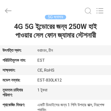
2026
EASTLONGE
ELECTRONICS(HK)
CO.,LTD.
All
5G জ্যামার
Rights
Reserved.
4G 5G ইন্ডোরের জন্য 250W হাই
বাড়ি
পাওয়ার সেল ফোন জ্যামার স্টেশনারী
পণ্য
উৎপত্তি স্থল:
গুয়াংডং, চীন
ভিডিও
পরিচিতিমুলক নাম:
EST
সাক্ষ্যদান:
CE, RoHS
আমাদের
মডেল নম্বার:
EST-830LK12
সম্পর্কে
ন্যূনতম চাহিদার
1 টুকরা
পরিমাণ:
কারখানা
প্যাকেজিং বিবরণ:
একটি ডিভাইসের জন্য 1 পিসি উপহার বাক্স, নিরপেক্ষ
ভ্রমণ
প্যাকিং