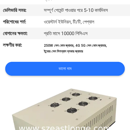
ডেলিভারি সময়:
সম্পূর্ণ পেমেন্ট পাওয়ার পরে 5-10 কার্যদিবস
মান
পরিশোধের শর্ত:
ওয়েস্টার্ন ইউনিয়ন, টি/টি, পেপ্যাল
নিয়ন্ত্রণ
যোগানের ক্ষমতা:
প্রতি মাসে 10000 পিসিএস
যোগাযোগ
লক্ষণীয় করা:
,
,
250W সেল ফোন জ্যামার
4G 5G সেল ফোন জ্যামার
ইন্ডোর সেল সিগন্যাল ব্লকার জ্যামার
করুন
ভালো দাম
খবর
মামলা
উদ্ধৃতির
জন্য