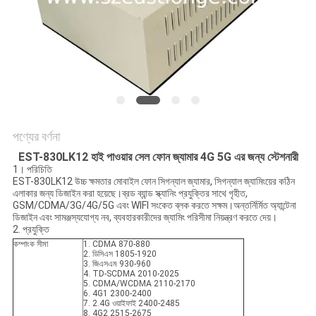
আবেদন
সাইট
ম্যাপ
PRIVACY
পণ্যের বর্ণনা
POLICY
EST-830LK12 হাই পাওয়ার সেল ফোন জ্যামার 4G 5G এর জন্য স্টেশনারী
1। পরিচিতি
EST-830LK12 উচ্চ ক্ষমতার মোবাইল ফোন সিগন্যাল জ্যামার, সিগন্যাল জ্যামিংয়ের কঠিন
এলাকার জন্য ডিজাইন করা হয়েছে।ব্রড ব্যান্ড স্ক্যানিং প্রযুক্তির সাথে গৃহীত,
GSM/CDMA/3G/4G/5G এবং WIFI সংকেত ব্লক করতে সক্ষম।অন্তর্নির্মিত অ্যান্টেনা
ডিজাইন এবং সামঞ্জস্যযোগ্য নব, ব্যবহারকারীদের জ্যামিং পরিসীমা নিয়ন্ত্রণ করতে দেয়।
2. প্রযুক্তি
কম্পাংক সীমা
1. CDMA 870-880
2. ডিসিএস 1805-1920
3. জিএসএম 930-960
4. TD-SCDMA 2010-2025
5. CDMA/WCDMA 2110-2170
6. 4G1 2300-2400
7. 2.4G ওয়াইফাই 2400-2485
8. 4G2 2515-2675