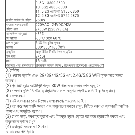
9. 5G1 3300-3600
10. 5G2 4800-5000
11. 5.2G ওয়াইফাই 5150-5350
12. 5.8G ওয়াইফাই 5725-5875
সর্বোচ্চ আউটপুট শক্তি
250W
পাওয়ার সরবরাহকারী
220VAC --24VDC/42A
শক্তি খরচ
≤750W (220V/3.5A)
আপেক্ষিক আদ্রতা
≤85%
তাপমাত্রা
-30 ℃ থেকে 60 ℃
তাপ-অনুমান
6 বিল্ট-ইন কুলিং ফ্যান
আকার
500*350*160(মিমি)
অ্যান্টেনা
অন্তর্নির্মিত দিকনির্দেশক অ্যান্টেনা
লাভ করা
≥7dBi
ওজন
18 কেজি
পরিষ্কার এবং রক্ষণাবেক্ষণ
রাসায়নিক দ্রাবক নিষিদ্ধ, বিশেষ রক্ষণাবেক্ষণের প্রয়োজন নেই
3. বৈশিষ্ট্য
(1) ওয়াইড জ্যামিং রেঞ্জ, 2G/3G/4G/5G এবং 2.4G/5.8G WIFI ব্লক করার ক্ষমতা
রয়েছে।
(2) প্রতিটি ব্যান্ড আউটপুট শক্তি 30W, উচ্চ লাভ দিকনির্দেশক অ্যান্টেনা.
(3) চমৎকার কুলিং সিস্টেম, অ্যালুমিনিয়াম তাপ-অনুমান প্লেট এবং 6 টি কুলিং ফ্যান।
4. রক্ষণাবেক্ষণ
(1) এই জ্যামারের কোন বিশেষ রক্ষণাবেক্ষণের প্রয়োজন নেই।
(2) দয়া করে জ্যামারটি শুকনো এবং বায়ুচলাচল স্থানে রাখুন, নিশ্চিত করুন যে জ্যামারটি ওয়াটার-
প্রুফ এবং আর্দ্রতা-প্রমাণ।
(3) রাখার জন্য, লবণাক্ত কুয়াশা এবং বিষাক্ত গ্যাস এড়াতে দয়া করে জ্যামারটি শুকনো এবং
বায়ুচলাচল স্থানে রাখুন।
(4) ওয়ারেন্টি সময়কাল 12 মাস।
5. আবেদন পরিস্থিতি