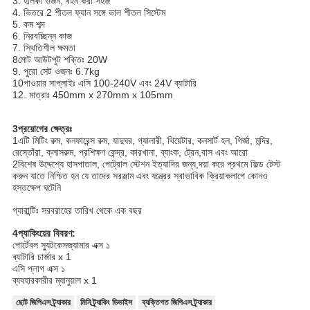
3. হালকা ওজন, বহন করা সহজ
4. ভিতরে 2 শীতল ফ্যান সঙ্গে ভাল শীতল সিস্টেম
5. কম শব্দ
6. নিরবচ্ছিন্ন কাজ
7. স্থিতিশীল ক্ষমতা
8মোট আউটপুট শক্তিঃ 20W
9. পুরো সেট ওজনঃ 6.7kg
10পাওয়ার সাপ্লাইঃ এসি 100-240V এবং 24V ব্যাটারি
12. মাত্রাঃ 450mm x 270mm x 105mm
3প্রয়োগের ক্ষেত্রঃ
1এটি মিটিং রুম, কনফারেন্স রুম, যাদুঘর, গ্যালারী, থিয়েটার, কনসার্ট হল, গির্জা, মন্দির,
রেস্তোঁরা, ক্লাসরুম, প্রশিক্ষণ কেন্দ্র, কারখানা, ব্যাংক, ট্রেন,বাস এবং আরো
2বিশেষ উদ্দেশ্যে হাসপাতাল, পেট্রোল স্টেশন ইত্যাদির জন্য,দয়া করে প্রথমে ফিল্ড টেস্ট
করুন যাতে নিশ্চিত হন যে তাদের সরঞ্জাম এবং যন্ত্রের স্বাভাবিক ক্রিয়াকলাপে কোনও
হস্তক্ষেপ ঘটেনি
গ্যারান্টিঃ সরবরাহের তারিখ থেকে এক বছর
4প্যাকিংয়ের বিবরণ:
পোর্টেবল স্যুটকেস
জ্যামার এক্স ১
ব্যাটারি চার্জার x 1
এসি প্লাগ এক্স ১
ব্যবহারকারীর ম্যানুয়াল x 1
ছোট জিপিএস ট্র্যাকার
মিনি ট্র্যাকিং ডিভাইস
ব্যক্তিগত জিপিএস ট্র্যাকার