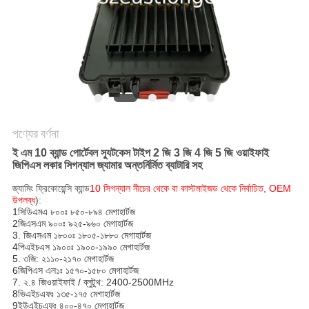
আবেদন
সাইট
ম্যাপ
PRIVACY
পণ্যের বর্ণনা
POLICY
ই এম 10 ব্যান্ড পোর্টেবল স্যুটকেস টাইপ 2 জি 3 জি 4 জি 5 জি ওয়াইফাই
জিপিএস লকার সিগন্যাল জ্যামার অন্তর্নির্মিত ব্যাটারি সহ
জ্যামিং ফ্রিকোয়েন্সি ব্যান্ড
10 সিগন্যাল নীচের থেকে বা কাস্টমাইজড থেকে নির্বাচিত, OEM
উপলব্ধ
):
1সিডিএমএ ৮০০ঃ ৮৫০-৮৯৪ মেগাহার্টজ
2জিএসএম ৯০০ঃ ৯২৫-৯৬০ মেগাহার্টজ
3. জিএসএম ১৮০০ঃ ১৮০৫-১৮৮০ মেগাহার্টজ
4পিএইচএস ১৯০০ঃ ১৯০০-১৯৯০ মেগাহার্টজ
5. ৩জি: ২১১০-২১৭০ মেগাহার্টজ
6জিপিএস এল১ঃ ১৫৭০-১৫৮০ মেগাহার্টজ
7. ২.৪ জি
ওয়াই
ফাই / ব্লুটুথ
: 2400-2500MHz
8ভিএইচএফঃ ১৩৫-১৭৫ মেগাহার্টজ
9ইউএইচএফঃ ৪০০-৪৭০ মেগাহার্টজ