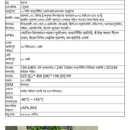
রঙ:
কালো
এমওকিউঃ
১ টুকরা
অ্যান্টেনা:
১০ পিসি অন্তর্নির্মিত ওমনি-ডাইরেকশনাল অ্যান্টেনা
ব্যাসার্ধ ১-৪০ মিটার [সেলুলার সিগন্যালের অবস্থান ≤-৭৫ ডিবিএম হতে হবে]
জ্যামিং রেঞ্জঃ
জ্যামিং ব্যাসার্ধ এখনও একটি প্রদত্ত এলাকায় শক্তি সংকেত উপর নির্ভর করে
উপলব্ধ
বিশ্বব্যাপী সেল ফোন ও ওয়াইফাই নেটওয়ার্ক, জিপিএস স্যাটেলাইট নেভিগেশন, অবস্থান ট্র্যাকিং,
সিস্টেমঃ
লজিক, ওয়ালকি-টকি, রিমোট কন্ট্রোল ইত্যাদি।
পোর্টেবল বিস্ফোরণ-প্রমাণ স্যুটকেস, অন্তর্নির্মিত ব্যাটারি, 4 উচ্চ ক্ষমতা শীতল
বৈশিষ্ট্যঃ
ভ্যান, রিয়েল টাইম ভোল্টেজ প্রদর্শন, কম ব্যাটারি এলার্ম
একক
আউটপুট
৩৩ ডিবিএম/২ ওয়াট
শক্তিঃ
মোট
আউটপুট
২০ ওয়াট
ক্ষমতাঃ
পাওয়ার
100-240V এসি অ্যাডাপ্টার / 24V 10AH অন্তর্নির্মিত লিথিয়াম ব্যাটারি / DC24V
সাপ্লাইঃ
বাহ্যিক শক্তি
মাত্রাঃ
525 ((L) * 458 ((W) * 198 ((H) মিমি
ওজনঃ
১৩ কেজি
OEM:
উপলব্ধ
লোগো
অর্ডার পরিমাণ যথেষ্ট বড় হলে উপলব্ধ।
মুদ্রণঃ
কাজের
-40°C ~ +55°C
তাপমাত্রাঃ
আপেক্ষিক
≤90% (RH)
নম্রতা:
বায়ু চাপঃ
৮৬-১০৬ কেপিএ