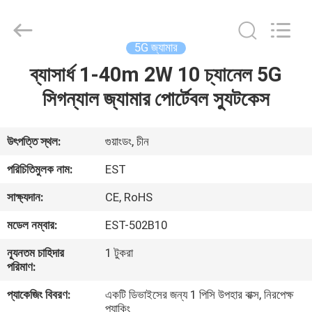
2026
EASTLONGE
ELECTRONICS(HK)
CO.,LTD.
All
5G জ্যামার
Rights
Reserved.
ব্যাসার্ধ 1-40m 2W 10 চ্যানেল 5G
বাড়ি
সিগন্যাল জ্যামার পোর্টেবল স্যুটকেস
পণ্য
উৎপত্তি স্থল:
গুয়াংডং, চীন
ভিডিও
পরিচিতিমুলক নাম:
EST
সাক্ষ্যদান:
CE, RoHS
আমাদের
মডেল নম্বার:
EST-502B10
সম্পর্কে
ন্যূনতম চাহিদার
1 টুকরা
পরিমাণ:
কারখানা
প্যাকেজিং বিবরণ:
একটি ডিভাইসের জন্য 1 পিসি উপহার বাক্স, নিরপেক্ষ
ভ্রমণ
প্যাকিং