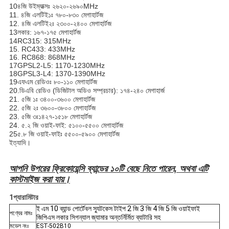
10৪জি উইম্যাক্সঃ ২৬২০-২৬৯০MHz
11. ৪জি এলটিই১ঃ ৭৮০-৮৩০ মেগাহার্টজ
12. ৪জি এলটিই২ঃ ২৩০০-২৪০০ মেগাহার্টজ
13লকার: ১৬৭-১৭৫ মেগাহার্টজ
14RC315: 315MHz
15. RC433: 433MHz
16. RC868: 868MHz
17GPSL2-L5: 1170-1230MHz
18GPSL3-L4: 1370-1390MHz
19এফএম রেডিওঃ ৮০-১১০ মেগাহার্টজ
20.
ডিএবি রেডিও (ডিজিটাল অডিও সম্প্রচার): ১৭৪-২৪০ মেগাহার্জ
21. ৫জি ১ঃ ৩৪০০-৩৬০০ মেগাহার্টজ
22. ৫জি ২ঃ ৩৬০০-৩৮০০ মেগাহার্টজ
23. ৫জি ৩ঃ
১৪২৭-১৫১৮ মেগাহার্টজ
24. ৫.২ জি ওয়াই-ফাই: ৫১০০-৫৫০০ মেগাহার্টজ
25৫.৮ জি ওয়াই-ফাইঃ ৫৫০০-৫৯০০ মেগাহার্টজ
ইত্যাদি।
আপনি উপরের ফ্রিকোয়েন্সি ব্যান্ডের ১০টি বেছে নিতে পারেন, অথবা এটি
কাস্টমাইজ করা যায়।
1প্যারামিটার
ই এম 10 ব্যান্ড পোর্টেবল স্যুটকেস টাইপ 2 জি 3 জি 4 জি 5 জি ওয়াইফাই
পণ্যের নামঃ
জিপিএস লকার সিগন্যাল জ্যামার অন্তর্নির্মিত ব্যাটারি সহ
মডেল নংঃ
EST-502B10