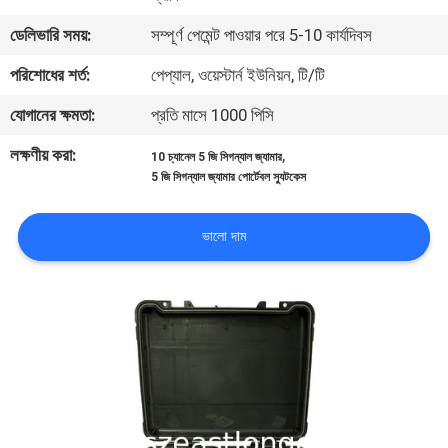
ডেলিভারি সময়:
সম্পূর্ণ পেমেন্ট পাওয়ার পরে 5-10 কার্যদিবস
মান
পরিশোধের শর্ত:
পেপ্যাল, ওয়েস্টার্ন ইউনিয়ন, টি/টি
নিয়ন্ত্রণ
যোগানের ক্ষমতা:
প্রতি মাসে 1000 পিসি
যোগাযোগ
লক্ষণীয় করা:
,
10 চ্যানেল 5 জি সিগন্যাল জ্যামার
5 জি সিগন্যাল জ্যামার পোর্টেবল স্যুটকেস
করুন
ভালো দাম
খবর
মামলা
উদ্ধৃতির
জন্য