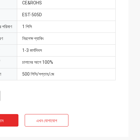
CE&ROHS
EST-505D
ার পরিমাণ
1 পিসি
রণ
নিরপেক্ষ প্যাকিং
1-3 কার্যদিবস
চালানের আগে 100%
া
500 পিসি/সপ্তাহ/জে
াম
এখন যোগাযোগ