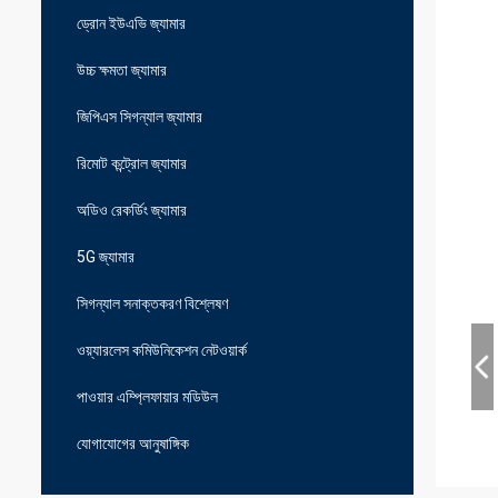
ড্রোন ইউএভি জ্যামার
উচ্চ ক্ষমতা জ্যামার
জিপিএস সিগন্যাল জ্যামার
রিমোট কন্ট্রোল জ্যামার
অডিও রেকর্ডিং জ্যামার
5G জ্যামার
সিগন্যাল সনাক্তকরণ বিশ্লেষণ
ওয়্যারলেস কমিউনিকেশন নেটওয়ার্ক
পাওয়ার এম্প্লিফায়ার মডিউল
যোগাযোগের আনুষাঙ্গিক