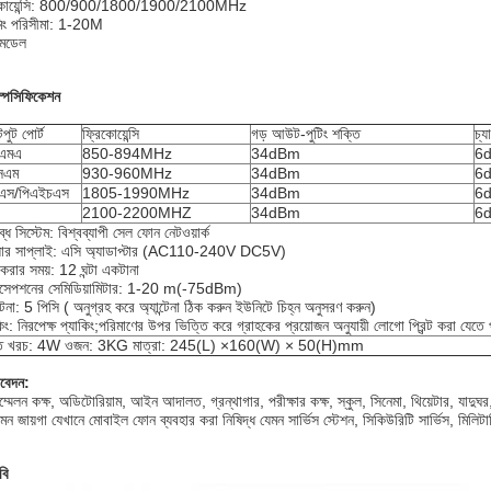
িকোয়েন্সি: 800/900/1800/1900/2100MHz
মিং পরিসীমা: 1-20M
মডেল
্পেসিফিকেশন
ুট পোর্ট
ফ্রিকোয়েন্সি
গড় আউট-পুটিং শক্তি
চ্
িএমএ
850-894MHz
34dBm
6d
সএম
930-960MHz
34dBm
6d
িএস/পিএইচএস
1805-1990MHz
34dBm
6d
2100-2200MHZ
34dBm
6d
্ধ সিস্টেম: বিশ্বব্যাপী সেল ফোন নেটওয়ার্ক
়ার সাপ্লাই: এসি অ্যাডাপ্টার (AC110-240V DC5V)
করার সময়: 12 ঘন্টা একটানা
ারসেপশনের সেমিডিয়ামিটার: 1-20 m(-75dBm)
ন্টেনা: 5 পিসি ( অনুগ্রহ করে অ্যান্টেনা ঠিক করুন ইউনিটে চিহ্ন অনুসরণ করুন)
কিং: নিরপেক্ষ প্যাকিং;পরিমাণের উপর ভিত্তি করে গ্রাহকের প্রয়োজন অনুযায়ী লোগো প্রিন্ট করা যেতে
তি খরচ: 4W ওজন: 3KG মাত্রা: 245(L) ×160(W) × 50(H)mm
বেদন:
ম্মেলন কক্ষ, অডিটোরিয়াম, আইন আদালত, গ্রন্থাগার, পরীক্ষার কক্ষ, স্কুল, সিনেমা, থিয়েটার, যাদুঘ
ন জায়গা যেখানে মোবাইল ফোন ব্যবহার করা নিষিদ্ধ যেমন সার্ভিস স্টেশন, সিকিউরিটি সার্ভিস, মিলিটা
বি