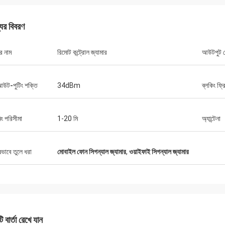
যের বিবরণ
র নাম
রিমোট কন্ট্রোল জ্যামার
আউটপুট প
ল্যান্স-কানাডা
ুত শিপিং এবং কোন সমস্যা নেই
আউট-পুটিং শক্তি
34dBm
ব্লকিং ফ্রি
িং পরিসীমা
1-20 মি
অ্যান্টেনা
ষভাবে তুলে ধরা
মোবাইল ফোন সিগন্যাল জ্যামার
,
ওয়াইফাই সিগন্যাল জ্যামার
 বার্তা রেখে যান