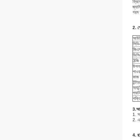
ফ্র
জ্যা
গরম 
2. স
আউটপ
সিড
জিএ
ডিস
3জি
উপলব
পাওয
কাজ 
ইন্ট
অ্যা
প্যা
শক্
3.আ
1. স
2. এম
4. ছ