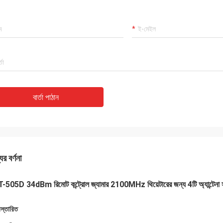
বার্তা পাঠান
ের বর্ণনা
-505D 34dBm রিমোট কন্ট্রোল জ্যামার 2100MHz থিয়েটারের জন্য 4টি অ্যান্টেনা 
িস্তারিত