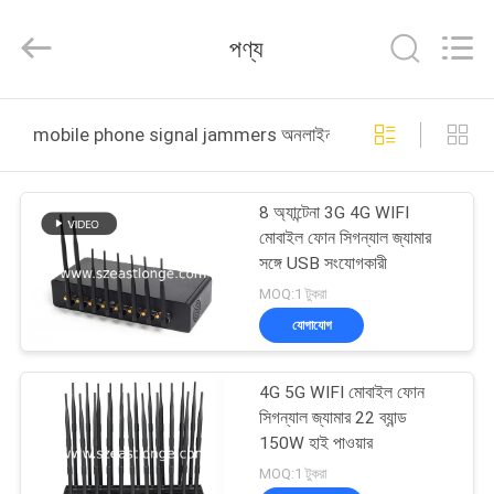
2026
EASTLONGE
ELECTRONICS(HK)
পণ্য
CO.,LTD.
All
Rights
Reserved.
বাড়ি
mobile phone signal jammers অনলাইন উত্পাদন
পণ্য
8 অ্যান্টেনা 3G 4G WIFI
মোবাইল ফোন সিগন্যাল জ্যামার
ভিডিও
সঙ্গে USB সংযোগকারী
MOQ:1 টুকরা
আমাদের
যোগাযোগ
সম্পর্কে
4G 5G WIFI মোবাইল ফোন
সিগন্যাল জ্যামার 22 ব্যান্ড
কারখানা
150W হাই পাওয়ার
ভ্রমণ
MOQ:1 টুকরা