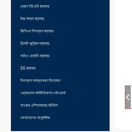
ড্রোন ইউএভি জ্যামার
উচ্চ ক্ষমতা জ্যামার
জিপিএস সিগন্যাল জ্যামার
রিমোট কন্ট্রোল জ্যামার
অডিও রেকর্ডিং জ্যামার
5G জ্যামার
সিগন্যাল সনাক্তকরণ বিশ্লেষণ
ওয়্যারলেস কমিউনিকেশন নেটওয়ার্ক
পাওয়ার এম্প্লিফায়ার মডিউল
যোগাযোগের আনুষাঙ্গিক