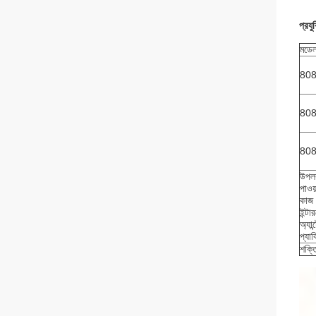
প্রযু
মডেল
80
80
80
উপলব
পাওয
কাজ 
ইন্ট
অ্যা
প্যা
শক্