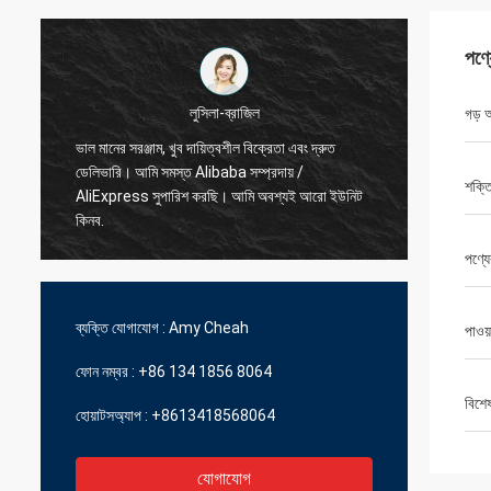
পণ্
গড় 
হামাদিভো-ফ্রান্স
সেরা বিক্রেতা, ভাল লেনদেন এবং দ্রুত ডেলিভারি সময়
দ্রুত শিপ
শক্ত
পণ্যে
ব্যক্তি যোগাযোগ :
Amy Cheah
পাওয়
ফোন নম্বর :
+86 134 1856 8064
বিশে
হোয়াটসঅ্যাপ :
+8613418568064
যোগাযোগ