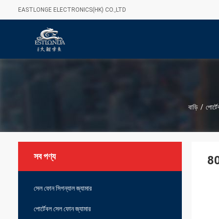
EASTLONGE ELECTRONICS(HK) CO.,LTD
বাড়ি
/
পোর্ট
সব পণ্য
80
সেল ফোন সিগন্যাল জ্যামার
পোর্টেবল সেল ফোন জ্যামার