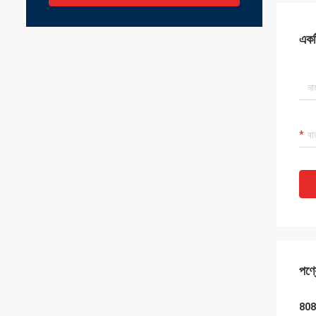
একটি
পণ্য
808H