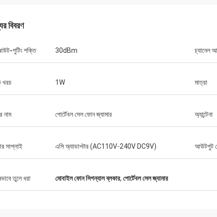
যের বিবরণ
আউট-পুটিং শক্তি
30dBm
চ্যানেল আ
ল্যান্স-কানাডা
িং এবং কোন সমস্যা নেই
ি খরচ
1W
মাত্রা
র নাম
পোর্টেবল সেল ফোন জ্যামার
অ্যান্টেনা
ার সাপ্লাই
এসি অ্যাডাপ্টার (AC110V-240V DC9V)
আউটপুট প
ষভাবে তুলে ধরা
মোবাইল ফোন সিগন্যাল ব্লকার
,
পোর্টেবল সেল জ্যামার