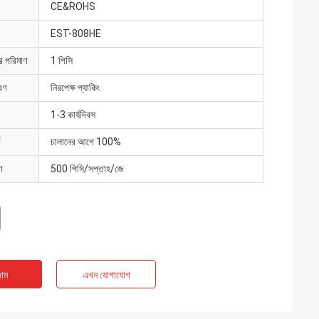
CE&ROHS
EST-808HE
ার পরিমাণ
1 পিসি
রণ
নিরপেক্ষ প্যাকিং
1-3 কার্যদিবস
চালানের আগে 100%
া
500 পিসি/সপ্তাহ/জে
াম
এখন যোগাযোগ