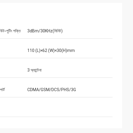
উট-পুটিং শক্তি
3dBm/30KHz(মিনিট)
110 (L)×62 (W)×30(H)mm
3 অ্যান্টেনা
োর্ট
CDMA/GSM/DCS/PHS/3G