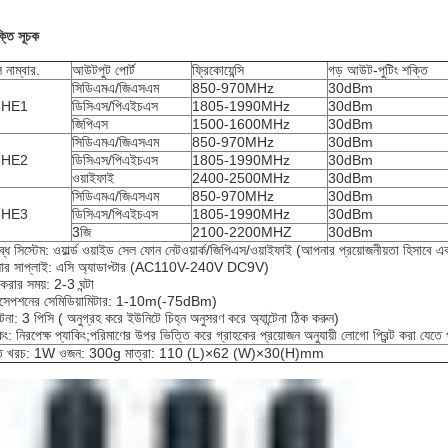
ক্তি সূচক
 নাম্বার.
আউটপুট পোর্ট
ফ্রিকোয়েন্সি
গড় আউট-পুটিং শক্তি
সিডিএমএ/জিএসএম
850-970MHz
30dBm
8HE1
ডিসিএস/পিএইচএস
1805-1990MHz
30dBm
জিপিএস
1500-1600MHz
30dBm
সিডিএমএ/জিএসএম
850-970MHz
30dBm
8HE2
ডিসিএস/পিএইচএস
1805-1990MHz
30dBm
ওয়াইফাই
2400-2500MHz
30dBm
সিডিএমএ/জিএসএম
850-970MHz
30dBm
8HE3
ডিসিএস/পিএইচএস
1805-1990MHz
30dBm
3জি
2100-2200MHZ
30dBm
্ধ সিস্টেম: ওয়ার্ল্ড ওয়াইড সেল ফোন নেটওয়ার্ক/জিপিএস/ওয়াইফাই (আপনার প্রয়োজনীয়তা হিসাবে 
়ার সাপ্লাই: এসি অ্যাডাপ্টার (AC110V-240V DC9V)
করার সময়: 2-3 ঘন্টা
ারসেপশনের সেমিডিয়ামিটার: 1-10m(-75dBm)
ন্টেনা: 3 পিসি ( অনুগ্রহ করে ইউনিটে চিহ্ন অনুসরণ করে অ্যান্টেনা ঠিক করুন)
কিং: নিরপেক্ষ প্যাকিং;পরিমাণের উপর ভিত্তি করে গ্রাহকের প্রয়োজন অনুযায়ী লোগো প্রিন্ট করা যেতে
তি খরচ: 1W ওজন: 300g মাত্রা: 110 (L)×62 (W)×30(H)mm