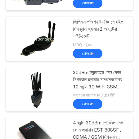
যোগাযোগ
মান
জিপিএস পজিশন ট্র্যাকিং মোবাইল
নিয়ন্ত্রণ
সিগন্যাল জ্যামার 2 অ্যান্টেনা
লাইটওয়েট
যোগাযোগ
MOQ:1 টুকরা
যোগাযোগ
করুন
30dBm হ্যান্ডহেল্ড সেল ফোন
খবর
সিগন্যাল জ্যামার সামঞ্জস্যযোগ্য
10 ব্যান্ড 3G WIFI GSM
CDMA সিগন্যাল ব্লকার
আলোচনা সাপেক্ষে MOQ:1 পিসি
মামলা
যোগাযোগ
উদ্ধৃতির
4 ব্যান্ড 30dBm পোর্টেবল সেল
জন্য
ফোন জ্যামার EST-808SF ,
CDMA / GSM সিগন্যাল