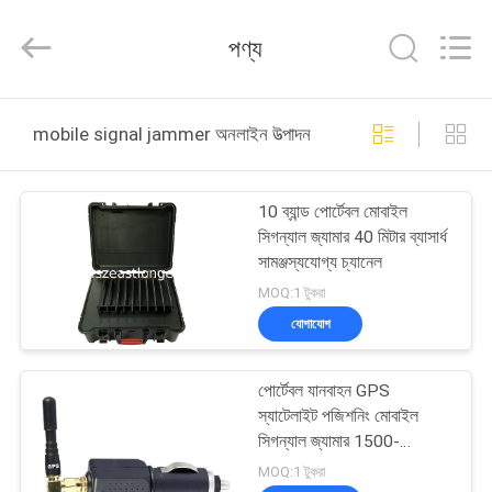
2026
EASTLONGE
ELECTRONICS(HK)
পণ্য
CO.,LTD.
All
Rights
Reserved.
বাড়ি
mobile signal jammer অনলাইন উত্পাদন
পণ্য
10 ব্যান্ড পোর্টেবল মোবাইল
সিগন্যাল জ্যামার 40 মিটার ব্যাসার্ধ
ভিডিও
সামঞ্জস্যযোগ্য চ্যানেল
MOQ:1 টুকরা
আমাদের
যোগাযোগ
সম্পর্কে
পোর্টেবল যানবাহন GPS
স্যাটেলাইট পজিশনিং মোবাইল
কারখানা
সিগন্যাল জ্যামার 1500-
1600MHz
ভ্রমণ
MOQ:1 টুকরা