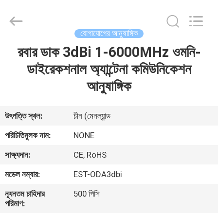
2026
EASTLONGE
ELECTRONICS(HK)
CO.,LTD.
All
যোগাযোগের আনুষাঙ্গিক
Rights
Reserved.
রবার ডাক 3dBi 1-6000MHz ওমনি-
বাড়ি
ডাইরেকশনাল অ্যান্টেনা কমিউনিকেশন
পণ্য
আনুষাঙ্গিক
ভিডিও
উৎপত্তি স্থল:
চীন (মেনল্যান্ড
পরিচিতিমুলক নাম:
NONE
আমাদের
সাক্ষ্যদান:
CE, RoHS
সম্পর্কে
মডেল নম্বার:
EST-ODA3dbi
কারখানা
ন্যূনতম চাহিদার
500 পিসি
পরিমাণ:
ভ্রমণ