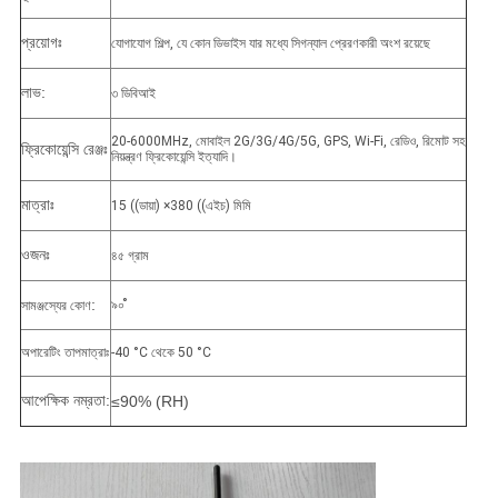
প্রয়োগঃ
যোগাযোগ শিল্প, যে কোন ডিভাইস যার মধ্যে সিগন্যাল প্রেরণকারী অংশ রয়েছে
লাভ:
৩ ডিবিআই
20-6000MHz, মোবাইল 2G/3G/4G/5G, GPS, Wi-Fi, রেডিও, রিমোট সহ
ফ্রিকোয়েন্সি রেঞ্জঃ
নিয়ন্ত্রণ ফ্রিকোয়েন্সি ইত্যাদি।
মাত্রাঃ
15 ((ডায়া) ×380 ((এইচ) মিমি
ওজনঃ
৪৫ গ্রাম
:
৯০ ̊
সামঞ্জস্যের কোণ
অপারেটিং তাপমাত্রাঃ
-40 °C থেকে 50 °C
আপেক্ষিক নম্রতা:
≤90% (RH)