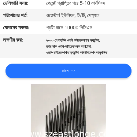
ডেলিভারি সময়:
পেমেন্ট প্রাপ্তির পরে 5-10 কার্যদিবস
মান
পরিশোধের শর্ত:
ওয়েস্টার্ন ইউনিয়ন, টি/টি, পেপ্যাল
নিয়ন্ত্রণ
যোগানের ক্ষমতা:
প্রতি মাসে 10000 পিসিএস
লক্ষণীয় করা:
,
৬০০০ মেগাহার্টজ ওমনি ডাইরেকশনাল অ্যান্টেনা
যোগাযোগ
,
রবার ডাক ওমনি-ডাইরেকশনাল অ্যান্টেনা
ওমনি-ডাইরেকশনাল অ্যান্টেনা কমিউনিকেশন আনুষাঙ্গিক
করুন
ভালো দাম
খবর
মামলা
উদ্ধৃতির
জন্য