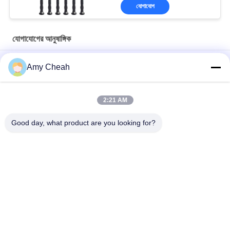
যোগাযোগ
যোগাযোগের আনুষাঙ্গিক
1m কেবল সহ SMA 800-2700MHz ইনডোর আউটডোর অ্যান্টেনা প্যানেল, সাদা
Amy Cheah
হাই পাওয়ার 50W 9DBi ইনডোর/আউটডোর প্যানেল অ্যান্টেনা 800-2500MHZ, সাদা
2:21 AM
800-2500MHZ ইনডোর সিলিং অ্যান্টেনা 5DBi উচ্চ ক্ষমতা 50W যোগাযোগ
আনুষাঙ্গিক
Good day, what product are you looking for?
সব
সেল ফোন সিগন্যাল জ্যামার
পোর্টেবল সেল ফোন জ্যামার
ড্রোন ইউএভি জ্যামার
উচ্চ ক্ষমতা জ্যামার