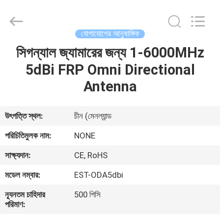
2026
EASTLONGE
ELECTRONICS(HK)
CO.,LTD.
All
যোগাযোগের আনুষাঙ্গিক
Rights
Reserved.
সিগন্যাল জ্যামারের জন্য 1-6000MHz
বাড়ি
5dBi FRP Omni Directional
পণ্য
Antenna
ভিডিও
উৎপত্তি স্থল:
চীন (মেনল্যান্ড
পরিচিতিমুলক নাম:
NONE
আমাদের
সাক্ষ্যদান:
CE, RoHS
সম্পর্কে
মডেল নম্বার:
EST-ODA5dbi
কারখানা
ন্যূনতম চাহিদার
500 পিসি
পরিমাণ:
ভ্রমণ