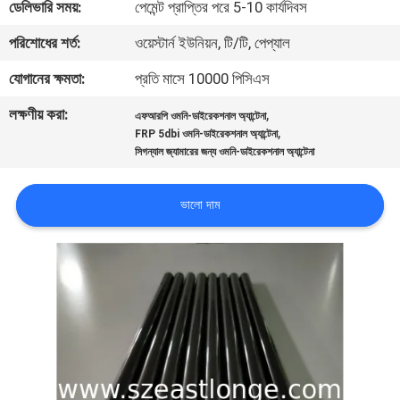
ডেলিভারি সময়:
পেমেন্ট প্রাপ্তির পরে 5-10 কার্যদিবস
মান
পরিশোধের শর্ত:
ওয়েস্টার্ন ইউনিয়ন, টি/টি, পেপ্যাল
নিয়ন্ত্রণ
যোগানের ক্ষমতা:
প্রতি মাসে 10000 পিসিএস
লক্ষণীয় করা:
,
এফআরপি ওমনি-ডাইরেকশনাল অ্যান্টেনা
যোগাযোগ
,
FRP 5dbi ওমনি-ডাইরেকশনাল অ্যান্টেনা
সিগন্যাল জ্যামারের জন্য ওমনি-ডাইরেকশনাল অ্যান্টেনা
করুন
ভালো দাম
খবর
মামলা
উদ্ধৃতির
জন্য