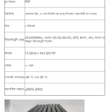
মূল উপাদান:
FRP
প্রয়োগঃ
যোগাযোগ শিল্প, যে কোন ডিভাইস যার মধ্যে সিগন্যাল প্রেরণকারী অংশ রয়েছে
লাভ:
৫ ডিবিআই
20-6000MHz, মোবাইল 2G/3G/4G/5G, GPS, Wi-Fi, রেডিও, রিমোট সহ
ফ্রিকোয়েন্সি রেঞ্জঃ
নিয়ন্ত্রণ ফ্রিকোয়েন্সি ইত্যাদি।
মাত্রাঃ
15 ((Dia) × 363 ((H) মিমি
ওজনঃ
৭০ গ্রাম
অপারেটিং তাপমাত্রাঃ
-40 °C থেকে 50 °C
আপেক্ষিক নম্রতা:
≤90% (RH)