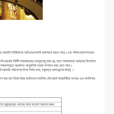
আর মোবাইল টার্মিনালের আইএমএসআই ক্যাপচার করতে পারে।এবং পরিসংখ্যানগতভাবে
ের নির্দিষ্ট লক্ষ্যমাত্রায় ডাব্লুডাব্লু করা হয়, যাতে লক্ষ্যমাত্রা আমাদের ডিভাইসে
 লক্ষ্যবস্তুতে ক্রমাগত আনুমানিক দ্বারা সম্পাদন করা যেতে পারে।
টওয়ার্কের পরিবেশের উপর নির্ভর করে, শুধুমাত্র রেফারেন্সের জন্য) ।
্টল করা হলে নিজে নিজে সর্বোত্তম পাবলিক নেটওয়ার্ক প্যারামিটার সংগ্রহ এবং কনফিগার
নো অ্যান্ড্রয়েড ফোনের সাথে সংযোগ স্থাপন করুন