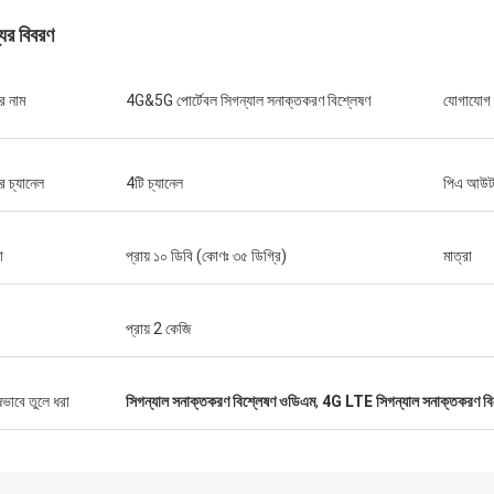
যের বিবরণ
র নাম
4G&5G পোর্টেবল সিগন্যাল সনাক্তকরণ বিশ্লেষণ
যোগাযোগ
ল্যান্স-কানাডা
র চ্যানেল
4টি চ্যানেল
পিএ আউটপ
 শিপিং এবং কোন সমস্যা নেই
া
প্রায় ১০ ডিবি (কোণঃ ৩৫ ডিগ্রি)
মাত্রা
প্রায় 2 কেজি
ষভাবে তুলে ধরা
সিগন্যাল সনাক্তকরণ বিশ্লেষণ ওডিএম
,
4G LTE সিগন্যাল সনাক্তকরণ বি