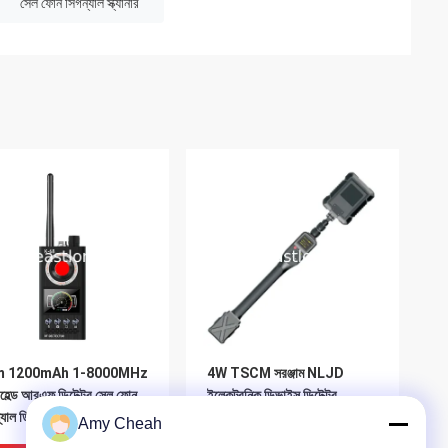
সেল ফোন সিগন্যাল স্ক্যানার
m 1200mAh 1-8000MHz
4W TSCM সরঞ্জাম NLJD
ন্ডহেল্ড আরএফ ডিটেক্টর সেল ফোন
ইলেকট্রনিক ডিভাইস ডিটেক্টর
যাল ডিটেক্টর
2400MHz
Amy Cheah