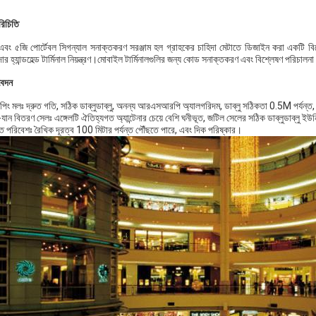
রিচিতি
এবং ৫জি পোর্টেবল সিগন্যাল সনাক্তকরণ সরঞ্জাম হল গ্রাহকের চাহিদা মেটাতে ডিজাইন করা একটি ব
ার হ্যান্ডহেল্ড টার্মিনাল নিয়ন্ত্রণ।মোবাইল টার্মিনালগুলির জন্য কোড সনাক্তকরণ এবং বিশ্লেষণ পরিচালন
েদন
পিং মলঃ দ্রুত গতি, সঠিক ডাব্লুডাব্লু, অনন্য আরএসআরপি অ্যালগরিদম, ডাব্লু সঠিকতা 0.5M পর্যন্ত, সঠ
যান বিতরণ সেলঃ এঙ্গেলটি ঐতিহ্যগত অ্যান্টেনার চেয়ে বেশি ঘনীভূত, জটিল সেলের সঠিক ডাব্লুডাব্লু ইউনিট
ক্ত পরিবেশঃ রৈখিক দূরত্ব 100 মিটার পর্যন্ত পৌঁছতে পারে, এবং দিক পরিষ্কার।