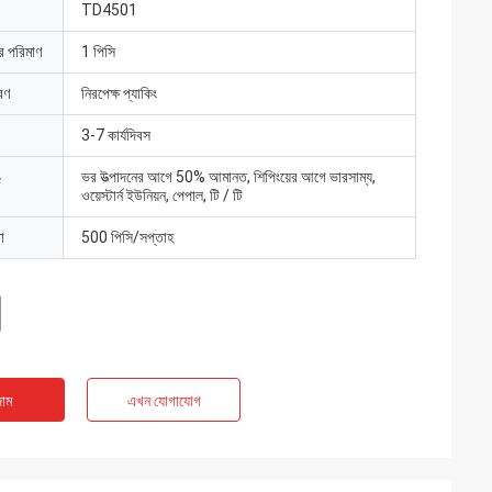
TD4501
ার পরিমাণ
1 পিসি
রণ
নিরপেক্ষ প্যাকিং
3-7 কার্যদিবস
ভর উত্পাদনের আগে 50% আমানত, শিপিংয়ের আগে ভারসাম্য,
ওয়েস্টার্ন ইউনিয়ন, পেপাল, টি / টি
া
500 পিসি/সপ্তাহ
াম
এখন যোগাযোগ