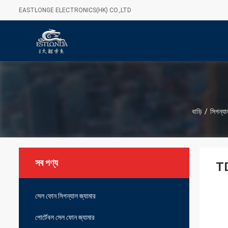
EASTLONGE ELECTRONICS(HK) CO.,LTD
বাড়ি
/
সিগন্য
সব পণ্য
TD
সেল ফোন সিগন্যাল জ্যামার
পোর্টেবল সেল ফোন জ্যামার