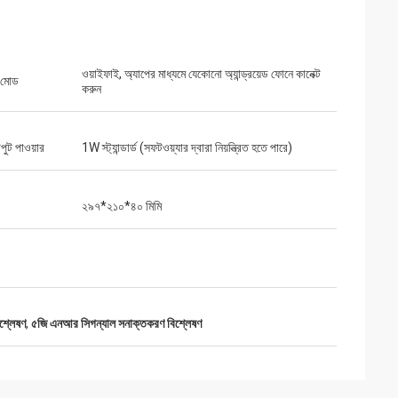
ওয়াইফাই, অ্যাপের মাধ্যমে যেকোনো অ্যান্ড্রয়েড ফোনে কানেক্ট
 মোড
করুন
ুট পাওয়ার
1W স্ট্যান্ডার্ড (সফটওয়্যার দ্বারা নিয়ন্ত্রিত হতে পারে)
২৯৭*২১০*৪০ মিমি
শ্লেষণ
,
৫জি এনআর সিগন্যাল সনাক্তকরণ বিশ্লেষণ