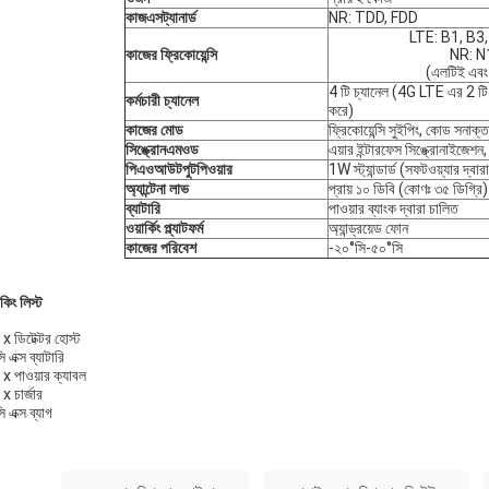
কাজ
এস
ট্যানার্ড
NR: TDD, FDD
LTE: B1, B3
কাজের ফ্রিকোয়েন্সি
NR: N
(এলটিই এবং 
4 টি চ্যানেল (4G LTE এর 2 টি
কর্মচারী চ্যানেল
করে)
কাজের মোড
ফ্রিকোয়েন্সি সুইপিং, কোড সনা
সিঙ্ক্রোন
এম
ওড
এয়ার ইন্টারফেস সিঙ্ক্রোনাইজেশন
পিএ
ও
আউটপুট
পি
ওয়ার
1W স্ট্যান্ডার্ড (সফটওয়্যার দ্বারা
অ্যান্টেনা লাভ
প্রায় ১০ ডিবি (কোণঃ ৩৫ ডিগ্রি)
ব্যাটারি
পাওয়ার ব্যাংক দ্বারা চালিত
ওয়ার্কিং প্ল্যাটফর্ম
অ্যান্ড্রয়েড ফোন
কাজের পরিবেশ
-২০°সি-৫০°সি
কিং লিস্ট
x ডিটেক্টর হোস্ট
ি এক্স ব্যাটারি
x পাওয়ার ক্যাবল
x চার্জার
ি এক্স ব্যাগ