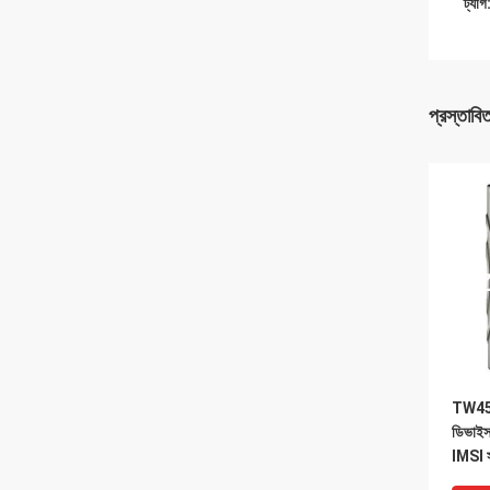
ট্যাগ
প্রস্তাবি
TW450
ডিভাই
IMSI স