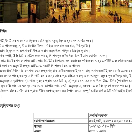
িষ্ট্য
G/5G সকল বর্তমান ফ্রিকোয়েন্সি ব্যান্ড জুড়ে দ্বৈত চ্যানেল সমর্থন করে।
চ্চ পারফরম্যান্স, উচ্চ স্থিতিশীলতা শক্তি সরবরাহ সমাধান, দীর্ঘস্থায়ী।
বিচ্ছিন্ন তাপ অপসারণ নিশ্চিত করার জন্য উচ্চ-শক্তির নিঃশব্দ ফ্যান।
িক স্পষ্ট, 0.5 মিটার সঠিক হতে পারে, বিশেষ পৃথক সৈনিক রিপোর্ট মান যথার্থতা সঙ্গে।
কোড ডিটেকশন ফাংশনঃ এটি কোড ডিটেক্টর সিগন্যালের কভারেজ পরিসরের মধ্যে এলটিই এবং ৫জি এন
়া ফলাফল অনুযায়ী লক্ষ্য আইএমএসআই বিশ্লেষণ করতে পারেন.
বস্থান নির্ধারণের ফাংশনঃ যখন লক্ষ্যমাত্রার আইএমএসআই জানা যায়, তখন এলটিই এবং ৫জি এনআর নেটওয়ার্ক
ধন করতে পারে,অবস্থান রিপোর্ট করার জন্য তাকে প্ররোচিত করুন, এবং ডাব্লুডাব্লুকে পৃথক সৈন্য ছাড়াই
নুসন্ধান ব্যাপ্তিঃ ১) খোলা দূরত্ব প্রায় ১০০ মিটার; ২) প্রায় ১০-২০ তলা উচ্চ-উচ্চ বিল্ডিং (পাবলিক নে
ক্যোয়ারী ফাংশনঃ অবস্থানের সময়, আপনি কোড ডেটা অনুসন্ধান, সংরক্ষণ এবং বিশ্লেষণ করতে পারেন।
িজে পাবলিক নেটওয়ার্ক প্যারামিটার সংগ্রহ এবং কনফিগার করুন: সম্পূর্ণ নেটওয়ার্ক মডিউল ডিভাইস ইনস
ন।
্রযুক্তিগত তথ্য
স্পেসিফিকেশন
যোগাযোগ
এম
ওড
ওয়াইফাই, অ্যাপের মাধ্যমে যেকো
মাত্রা
২৯৭*২১০*৪০ মিমি
ওজন
প্রায় ২ কেজি