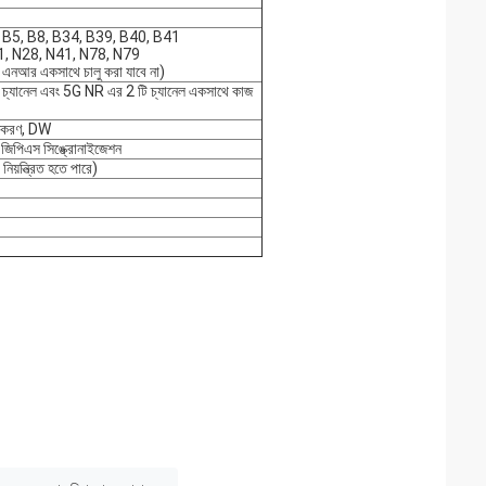
, B5, B8, B34, B39, B40, B41
1, N28, N41, N78, N79
এনআর একসাথে চালু করা যাবে না)
 চ্যানেল এবং 5G NR এর 2 টি চ্যানেল একসাথে কাজ
ক্তকরণ, DW
, জিপিএস সিঙ্ক্রোনাইজেশন
 নিয়ন্ত্রিত হতে পারে)