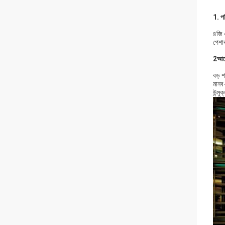
1. প
৪জি 
পেশাদ
2আব
বড় শ
মানব-
উন্মু