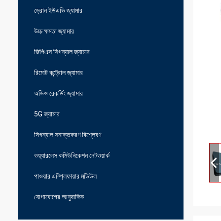
ড্রোন ইউএভি জ্যামার
উচ্চ ক্ষমতা জ্যামার
জিপিএস সিগন্যাল জ্যামার
রিমোট কন্ট্রোল জ্যামার
অডিও রেকর্ডিং জ্যামার
5G জ্যামার
সিগন্যাল সনাক্তকরণ বিশ্লেষণ
ওয়্যারলেস কমিউনিকেশন নেটওয়ার্ক
পাওয়ার এম্প্লিফায়ার মডিউল
যোগাযোগের আনুষাঙ্গিক