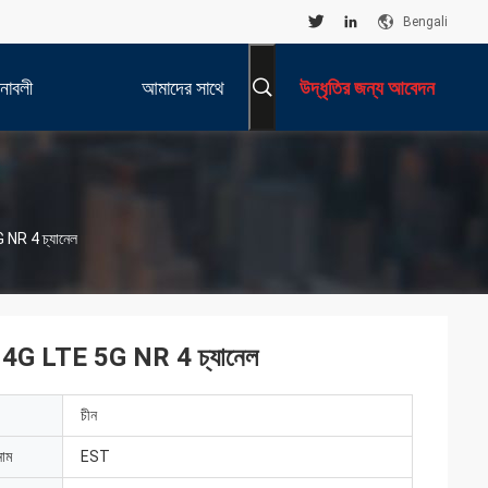
Bengali
নাবলী
আমাদের সাথে
উদ্ধৃতির জন্য আবেদন
যোগাযোগ করুন
 NR 4 চ্যানেল
ষণ 4G LTE 5G NR 4 চ্যানেল
চীন
নাম
EST