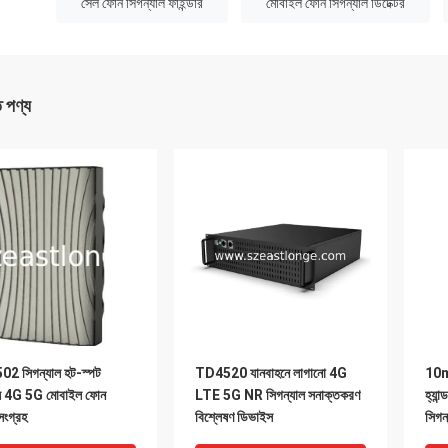
:
সেল ফোন সিগন্যাল ফাইন্ডার
মোবাইল ফোন সিগন্যাল ডিটেক্টর
ত পণ্য
2 সিগন্যাল হট-স্পট
TD4520 যানবাহনে লাগানো 4G
10
স 4G 5G মোবাইল ফোন
LTE 5G NR সিগন্যাল সনাক্তকরণ
হ্যা
ংগ্রহ
বিশ্লেষণ ডিভাইস
সিগন্