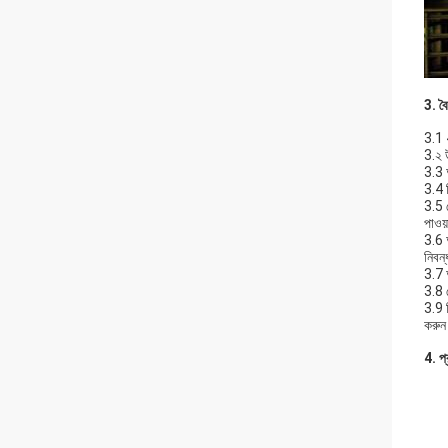
3. বৈশ
3.1 4
3.২ উ
3.3 অ
3.4 দ
3.5 
পাওয
3.6 অ
নিবন্
3.7 অ
3.8 
3.9 ন
করু
4. প