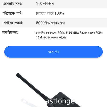
ডেলিভারি সময়:
1-3 কার্যদিবস
মান
পরিশোধের শর্ত:
চালানের আগে 100%
নিয়ন্ত্রণ
যোগানের ক্ষমতা:
500 পিসি/সপ্তাহ/জে
লক্ষণীয় করা:
,
,
ব্ল্যাক পিনহোল ক্যামেরা ডিটেক্টর
5.8GMHz পিনহোল ক্যামেরা ডিটেক্টর
যোগাযোগ
10M পিনহোল ক্যামেরা ফাইন্ডার
করুন
ভালো দাম
খবর
মামলা
উদ্ধৃতির
জন্য