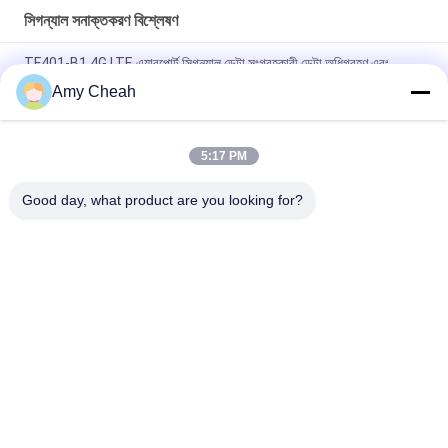
সিগন্যাল সনাক্তকরণ বিশ্লেষণ
TF401-B1 4G LTE এয়ারপোর্ট সিগন্যাল ডেটা সংগ্রহকারী ডেটা অধিগ্রহণ এবং
বিশ্লেষণ সহ
Amy Cheah
TW4510 4G LTE 5G NR সিগন্যাল হটস্পট ডিভাইস জননিরাপত্তা ব্যবহারের জন্য
5:17 PM
লক্ষ্যবস্তু ক্যাপচার এবং অবস্থান নির্ধারণের জন্য প্যাসিভ 5 জি এনআর মোবাইল ফোন
সিগন্যাল সনাক্তকরণ বিশ্লেষণ
Good day, what product are you looking for?
সব
সেল ফোন সিগন্যাল জ্যামার
পোর্টেবল সেল ফোন জ্যামার
ড্রোন ইউএভি জ্যামার
উচ্চ ক্ষমতা জ্যামার
জিপিএস সিগন্যাল জ্যামার
রিমোট কন্ট্রোল জ্যামার