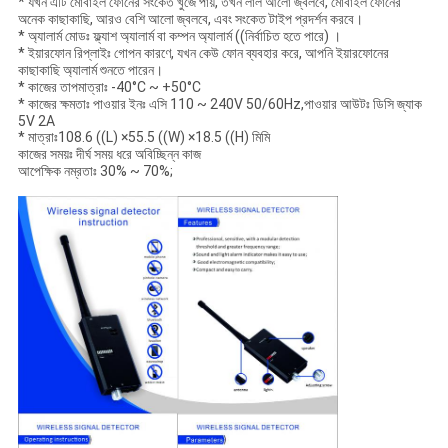
* যখন এটি মোবাইল ফোনের সংকেত খুঁজে পায়, তখন লাল আলো জ্বলবে, মোবাইল ফোনের
অনেক কাছাকাছি, আরও বেশি আলো জ্বলবে, এবং সংকেত টাইপ প্রদর্শন করবে।
* অ্যালার্ম মোডঃ ফ্ল্যাশ অ্যালার্ম বা কম্পন অ্যালার্ম ((নির্বাচিত হতে পারে) ।
* ইয়ারফোন রিপ্লাইঃ গোপন কারণে, যখন কেউ ফোন ব্যবহার করে, আপনি ইয়ারফোনের
কাছাকাছি অ্যালার্ম শুনতে পারেন।
* কাজের তাপমাত্রাঃ -40°C ~ +50°C
* কাজের ক্ষমতাঃ পাওয়ার ইনঃ এসি 110 ~ 240V 50/60Hz,পাওয়ার আউটঃ ডিসি জ্যাক
5V 2A
* মাত্রাঃ108.6 ((L) ×55.5 ((W) ×18.5 ((H) মিমি
কাজের সময়ঃ দীর্ঘ সময় ধরে অবিচ্ছিন্ন কাজ
আপেক্ষিক নম্রতাঃ 30% ~ 70%;