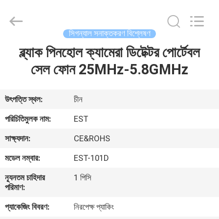
2026
EASTLONGE
ELECTRONICS(HK)
CO.,LTD.
All
সিগন্যাল সনাক্তকরণ বিশ্লেষণ
Rights
Reserved.
ব্ল্যাক পিনহোল ক্যামেরা ডিটেক্টর পোর্টেবল
বাড়ি
সেল ফোন 25MHz-5.8GMHz
পণ্য
উৎপত্তি স্থল:
চীন
ভিডিও
পরিচিতিমুলক নাম:
EST
সাক্ষ্যদান:
CE&ROHS
আমাদের
মডেল নম্বার:
EST-101D
সম্পর্কে
ন্যূনতম চাহিদার
1 পিসি
পরিমাণ:
কারখানা
প্যাকেজিং বিবরণ:
নিরপেক্ষ প্যাকিং
ভ্রমণ