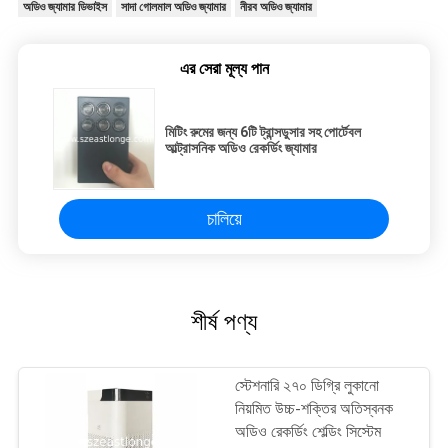
অডিও জ্যামার ডিভাইস
সাদা গোলমাল অডিও জ্যামার
নীরব অডিও জ্যামার
এর সেরা মূল্য পান
মিটিং রুমের জন্য 6টি ট্রান্সডুসার সহ পোর্টেবল
আল্ট্রাসনিক অডিও রেকর্ডিং জ্যামার
চালিয়ে
শীর্ষ পণ্য
স্টেশনারি ২৭০ ডিগ্রি লুকানো
নিয়মিত উচ্চ-শক্তির অতিস্বনক
অডিও রেকর্ডিং শেল্ডিং সিস্টেম