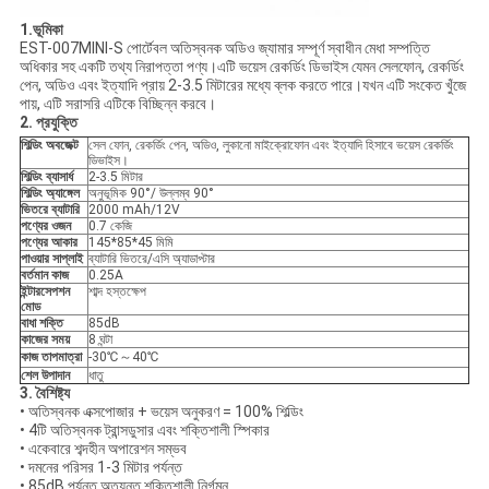
1.
ভূমিকা
EST-007MINI-S পোর্টেবল অতিস্বনক অডিও জ্যামার সম্পূর্ণ স্বাধীন মেধা সম্পত্তি
অধিকার সহ একটি তথ্য নিরাপত্তা পণ্য।এটি ভয়েস রেকর্ডিং ডিভাইস যেমন সেলফোন, রেকর্ডিং
পেন, অডিও এবং ইত্যাদি প্রায় 2-3.5 মিটারের মধ্যে ব্লক করতে পারে।যখন এটি সংকেত খুঁজে
পায়, এটি সরাসরি এটিকে বিচ্ছিন্ন করবে।
2. প্রযুক্তি
শিল্ডিং অবজেক্ট
সেল ফোন, রেকর্ডিং পেন, অডিও, লুকানো মাইক্রোফোন এবং ইত্যাদি হিসাবে ভয়েস রেকর্ডিং
ডিভাইস।
শিল্ডিং ব্যাসার্ধ
2-3.5 মিটার
শিল্ডিং অ্যাঙ্গেল
অনুভূমিক 90°/ উল্লম্ব 90°
ভিতরে ব্যাটারি
2000 mAh/12V
পণ্যের ওজন
0.7 কেজি
পণ্যের আকার
145*85*45 মিমি
পাওয়ার সাপ্লাই
ব্যাটারি ভিতরে/এসি অ্যাডাপ্টার
বর্তমান কাজ
0.25A
ইন্টারসেপশন
শাব্দ হস্তক্ষেপ
মোড
বাধা শক্তি
85dB
কাজের সময়
8 ঘন্টা
কাজ তাপমাত্রা
-30℃～40℃
শেল উপাদান
ধাতু
3. বৈশিষ্ট্য
• অতিস্বনক এক্সপোজার + ভয়েস অনুকরণ = 100% শিল্ডিং
•
4টি অতিস্বনক ট্রান্সডুসার এবং শক্তিশালী স্পিকার
• একেবারে শব্দহীন অপারেশন সম্ভব
• দমনের পরিসর 1-3 মিটার পর্যন্ত
• 85dB পর্যন্ত অত্যন্ত শক্তিশালী নির্গমন