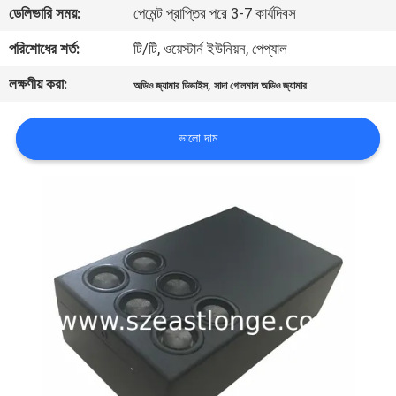
ডেলিভারি সময়:
পেমেন্ট প্রাপ্তির পরে 3-7 কার্যদিবস
মান
পরিশোধের শর্ত:
টি/টি, ওয়েস্টার্ন ইউনিয়ন, পেপ্যাল
নিয়ন্ত্রণ
লক্ষণীয় করা:
,
অডিও জ্যামার ডিভাইস
সাদা গোলমাল অডিও জ্যামার
যোগাযোগ
ভালো দাম
করুন
খবর
মামলা
উদ্ধৃতির
জন্য