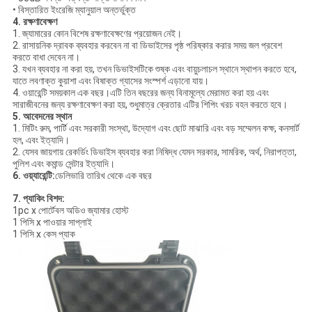
• বিস্তারিত ইংরেজি ম্যানুয়াল অন্তর্ভুক্ত
4. রক্ষণাবেক্ষণ
1. জ্যামারের কোন বিশেষ রক্ষণাবেক্ষণের প্রয়োজন নেই।
2. রাসায়নিক দ্রাবক ব্যবহার করবেন না বা ডিভাইসের পৃষ্ঠ পরিষ্কার করার সময় জল প্রবেশ
করতে বাধা দেবেন না।
3. যখন ব্যবহার না করা হয়, তখন ডিভাইসটিকে শুষ্ক এবং বায়ুচলাচল স্থানে স্থাপন করতে হবে,
যাতে লবণাক্ত কুয়াশা এবং বিষাক্ত গ্যাসের সংস্পর্শ এড়ানো যায়।
4. ওয়ারেন্টি সময়কাল এক বছর।এটি তিন বছরের জন্য বিনামূল্যে মেরামত করা হয় এবং
সারাজীবনের জন্য রক্ষণাবেক্ষণ করা হয়, শুধুমাত্র ক্রেতার এটির শিপিং খরচ বহন করতে হবে।
5. আবেদনের স্থান
1. মিটিং রুম, পার্টি এবং সরকারী সংস্থা, উদ্যোগ এবং ছোট মাঝারি এবং বড় সম্মেলন কক্ষ, কনসার্ট
হল, এবং ইত্যাদি।
2. যেসব জায়গায় রেকর্ডিং ডিভাইস ব্যবহার করা নিষিদ্ধ যেমন সরকার, সামরিক, অর্থ, নিরাপত্তা,
পুলিশ এবং কমান্ড সেন্টার ইত্যাদি।
6. ওয়্যারেন্টি:
ডেলিভারি তারিখ থেকে এক বছর
7. প্যাকিং বিশদ:
1pc x পোর্টেবল অডিও জ্যামার হোস্ট
1 পিসি x পাওয়ার সাপ্লাই
1 পিসি x কেস প্যাক