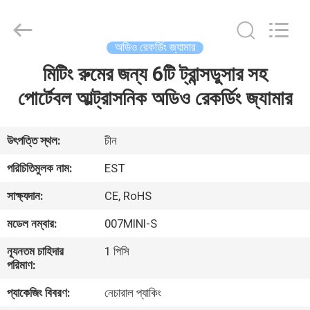
2026
EASTLONGE
ELECTRONICS(HK)
CO.,LTD.
All
অডিও রেকর্ডিং জ্যামার
Rights
Reserved.
মিটিং রুমের জন্য 6টি ট্রান্সডুসার সহ
বাড়ি
পোর্টেবল আল্ট্রাসনিক অডিও রেকর্ডিং জ্যামার
পণ্য
উৎপত্তি স্থল:
চীন
ভিডিও
পরিচিতিমুলক নাম:
EST
সাক্ষ্যদান:
CE, RoHS
আমাদের
মডেল নম্বার:
007MINI-S
সম্পর্কে
ন্যূনতম চাহিদার
1 পিসি
পরিমাণ:
কারখানা
প্যাকেজিং বিবরণ:
নেচারাল প্যাকিং
ভ্রমণ