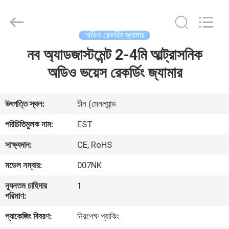
2026
EASTLONGE
ELECTRONICS(HK)
CO.,LTD.
All
অডিও রেকর্ডিং জ্যামার
Rights
Reserved.
নব অ্যাডজাস্টমেন্ট 2-4মি আল্ট্রাসনিক
বাড়ি
অডিও ভয়েস রেকর্ডিং জ্যামার
পণ্য
উৎপত্তি স্থল:
চীন (মেনল্যান্ড
ভিডিও
পরিচিতিমুলক নাম:
EST
সাক্ষ্যদান:
CE, RoHS
আমাদের
মডেল নম্বার:
007NK
সম্পর্কে
ন্যূনতম চাহিদার
1
পরিমাণ:
কারখানা
প্যাকেজিং বিবরণ:
নিরপেক্ষ প্যাকিং
ভ্রমণ