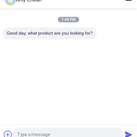
আইফোন অ্যান্ড্রয়েড হারমনি সিরিজ অডিও রেকর্ডিং জ্যামার 360 ডিগ্রি ডেস্কটপ 2-5
মিটার
7:48 PM
মেটাল মেটেরিয়াল অডিও রেকর্ডিং জ্যামার পোর্টেবল সেল ফোন ভয়েস রেকর্ডার DC 12V
Good day, what product are you looking for?
সব
সেল ফোন সিগন্যাল জ্যামার
পোর্টেবল সেল ফোন জ্যামার
ড্রোন ইউএভি জ্যামার
উচ্চ ক্ষমতা জ্যামার
জিপিএস সিগন্যাল জ্যামার
রিমোট কন্ট্রোল জ্যামার
অডিও রেকর্ডিং জ্যামার
5G জ্যামার
উদ্ধৃতির জন্য আবেদন