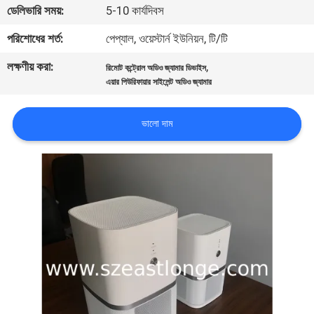
ডেলিভারি সময়:
5-10 কার্যদিবস
মান
পরিশোধের শর্ত:
পেপ্যাল, ওয়েস্টার্ন ইউনিয়ন, টি/টি
নিয়ন্ত্রণ
লক্ষণীয় করা:
,
রিমোট কন্ট্রোল অডিও জ্যামার ডিভাইস
এয়ার পিউরিফায়ার সাইলেন্ট অডিও জ্যামার
যোগাযোগ
ভালো দাম
করুন
খবর
মামলা
উদ্ধৃতির
জন্য