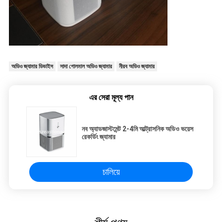
অডিও জ্যামার ডিভাইস
সাদা গোলমাল অডিও জ্যামার
নীরব অডিও জ্যামার
এর সেরা মূল্য পান
নব অ্যাডজাস্টমেন্ট 2-4মি আল্ট্রাসনিক অডিও ভয়েস
রেকর্ডিং জ্যামার
চালিয়ে