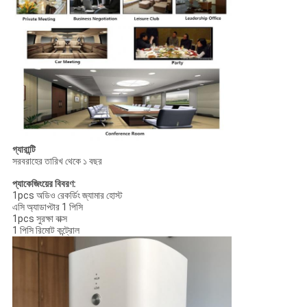
গ্যারান্টি
সরবরাহের তারিখ থেকে ১ বছর
প্যাকেজিংয়ের বিবরণ:
1pcs অডিও রেকর্ডিং জ্যামার হোস্ট
এসি অ্যাডাপ্টার 1 পিসি
1pcs সুরক্ষা বাক্স
1 পিসি রিমোট কন্ট্রোল