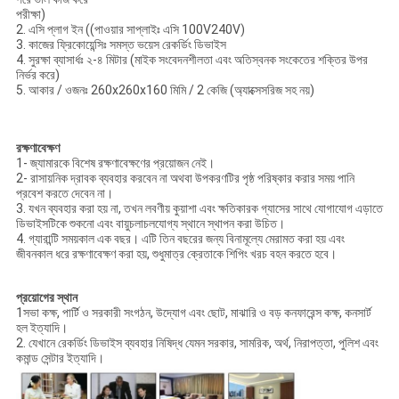
পরীক্ষা)
2. এসি প্লাগ ইন ((পাওয়ার সাপ্লাইঃ এসি 100V240V)
3. কাজের ফ্রিকোয়েন্সিঃ সমস্ত ভয়েস রেকর্ডিং ডিভাইস
4. সুরক্ষা ব্যাসার্ধঃ ২-৪ মিটার (মাইক সংবেদনশীলতা এবং অতিস্বনক সংকেতের শক্তির উপর
নির্ভর করে)
5. আকার / ওজনঃ 260x260x160 মিমি / 2 কেজি (অ্যাক্সেসরিজ সহ নয়)
রক্ষণাবেক্ষণ
1- জ্যামারকে বিশেষ রক্ষণাবেক্ষণের প্রয়োজন নেই।
2- রাসায়নিক দ্রাবক ব্যবহার করবেন না অথবা উপকরণটির পৃষ্ঠ পরিষ্কার করার সময় পানি
প্রবেশ করতে দেবেন না।
3. যখন ব্যবহার করা হয় না, তখন লবণীয় কুয়াশা এবং ক্ষতিকারক গ্যাসের সাথে যোগাযোগ এড়াতে
ডিভাইসটিকে শুকনো এবং বায়ুচলাচলযোগ্য স্থানে স্থাপন করা উচিত।
4. গ্যারান্টি সময়কাল এক বছর। এটি তিন বছরের জন্য বিনামূল্যে মেরামত করা হয় এবং
জীবনকাল ধরে রক্ষণাবেক্ষণ করা হয়, শুধুমাত্র ক্রেতাকে শিপিং খরচ বহন করতে হবে।
প্রয়োগের স্থান
1সভা কক্ষ, পার্টি ও সরকারী সংগঠন, উদ্যোগ এবং ছোট, মাঝারি ও বড় কনফারেন্স কক্ষ, কনসার্ট
হল ইত্যাদি।
2. যেখানে রেকর্ডিং ডিভাইস ব্যবহার নিষিদ্ধ যেমন সরকার, সামরিক, অর্থ, নিরাপত্তা, পুলিশ এবং
কমান্ড সেন্টার ইত্যাদি।