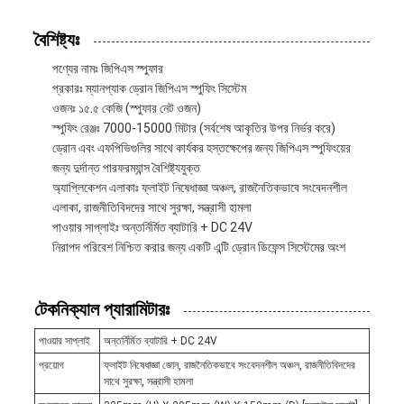
বৈশিষ্ট্যঃ
পণ্যের নামঃ জিপিএস স্পুফার
প্রকারঃ ম্যানপ্যাক ড্রোন জিপিএস স্পুফিং সিস্টেম
ওজনঃ ১৫.৫ কেজি (স্পুফার নেট ওজন)
স্পুফিং রেঞ্জঃ 7000-15000 মিটার (সর্বশেষ আকৃতির উপর নির্ভর করে)
ড্রোন এবং এফপিভিগুলির সাথে কার্যকর হস্তক্ষেপের জন্য জিপিএস স্পুফিংয়ের
জন্য দুর্দান্ত পারফরম্যান্স বৈশিষ্ট্যযুক্ত
অ্যাপ্লিকেশন এলাকাঃ ফ্লাইট নিষেধাজ্ঞা অঞ্চল, রাজনৈতিকভাবে সংবেদনশীল
এলাকা, রাজনীতিবিদদের সাথে সুরক্ষা, সন্ত্রাসী হামলা
পাওয়ার সাপ্লাইঃ অন্তর্নির্মিত ব্যাটারি + DC 24V
নিরাপদ পরিবেশ নিশ্চিত করার জন্য একটি এন্টি ড্রোন ডিফেন্স সিস্টেমের অংশ
টেকনিক্যাল প্যারামিটারঃ
পাওয়ার সাপ্লাই
অন্তর্নির্মিত ব্যাটারি + DC 24V
প্রয়োগ
ফ্লাইট নিষেধাজ্ঞা জোন, রাজনৈতিকভাবে সংবেদনশীল অঞ্চল, রাজনীতিবিদদের
সাথে সুরক্ষা, সন্ত্রাসী হামলা