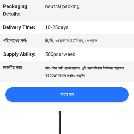
Packaging
neutral packing
ভ্রমণ
Details:
Delivery Time:
10-25days
মান
পরিশোধের শর্ত:
টি/টি, ওয়েস্টার্ন ইউনিয়ন, পেপ্যাল
নিয়ন্ত্রণ
Supply Ability:
500pcs/week
যোগাযোগ
লক্ষণীয় করা:
,
,
হাই গেইন ওমনি ড্রোন জ্যামার
এন্টি ড্রোন ডিফেন্স সিস্টেমের অ্যান্টেনা
1500W ইউএভি জ্যামিং অ্যান্টেনা
করুন
ভালো দাম
খবর
মামলা