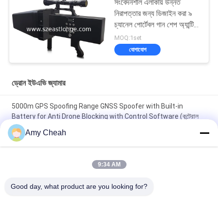
সংবেদনশীল এলাকায় উন্নত
নিরাপত্তার জন্য ডিজাইন করা ৯
চ্যানেল পোর্টেবল গান শেপ অ্যান্টি
ড্রোন ডিফেন্স সিস্টেম, ২০০০ মিটার
MOQ:1set
ব্লকিং দূরত্ব সহ
যোগাযোগ
ড্রোন ইউএভি জ্যামার
5000m GPS Spoofing Range GNSS Spoofer with Built-in
Battery for Anti Drone Blocking with Control Software (কন্ট্রোল
সফটওয়্যারের সাথে এন্টি ড্রোন ব্লকিংয়ের জন্য অন্তর্নির্মিত ব্যাটারি সহ জিএনএসএস
Amy Cheah
স্পুফার)
ইউএভি-জে২০২০ সিরিজ ১৬০ মেগাহার্টজ ২৩০ ওয়াট স্পেকট্রাম ডিটেকশন কাউন্টার ইউএভি
9:34 AM
সিস্টেম
Good day, what product are you looking for?
৬ টি চ্যানেল ৩০০০ মিটার জিপিএস স্পুফিং সিস্টেম এন্টি ড্রোন ইউএভির জন্য