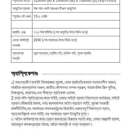
স্পুফারের মাত্রা
325mm (H) X 295mm (W) X 150mm (D) [অ্যান্টেনা ছাড়াই]
অ্যান্টেনা প্রকার
উচ্চ লাভ ওমনি আরএক্স টিএক্স অ্যান্টেনা
স্পুফার নেট ওজন
15.৫ কেজি
জ্যামিং রেঞ্জ
৭-১৫ কিলোমিটার (শেষ আকৃতির উপর নির্ভর করে)
একক আউটপুট
20W (শেষ আকারের উপর নির্ভর করে)
পাওয়ার
প্রতারণার
ভুয়া অবস্থান, চক্রীয় গতি, রৈখিক গতি, সুপার জ্যামিং
পদ্ধতি
অ্যাপ্লিকেশনঃ
১) অভ্যন্তরীণ ফ্লাইট নিষেধাজ্ঞার সুরক্ষা, যেমন রাজনৈতিকভাবে সংবেদনশীল অঞ্চল,
সামরিক ব্যবস্থাপনা অঞ্চল, জাতীয় কৌশলগত সম্পদ প্রকল্প, পারমাণবিক শিল্প সুবিধা,
বিমানবন্দর, কারাগার,এবং সীমান্ত প্রতিরক্ষা এলাকা.
2 তথ্য ফাঁস প্রতিরোধের জন্য সাইট, যেমনঃ সাইটে প্রধান নিরাপত্তা কার্যক্রম, সাইটে
প্রধান ফৌজদারি মামলা, নগর ব্যবস্থাপনা আইন প্রয়োগ সাইট, সুরক্ষা সহকারী
রাজনীতিবিদ,বড় আকারের পারফরম্যান্সের রিহার্সাল, গুরুত্বপূর্ণ নিরাপত্তা স্থান,
প্রত্নতাত্ত্বিক খনন সাইট, বড় আকারের গ্রুপ ইভেন্টের দৃশ্য।
৩. অবৈধ কার্যকলাপের জন্য ড্রোন ব্যবহারের বিরুদ্ধে লড়াই করা, যেমনঃ সন্ত্রাসী হামলা,
পাচারকৃত মাদকদ্রব্যের পাচার, অবৈধ সামগ্রী বা তথ্য সংক্রমণ।