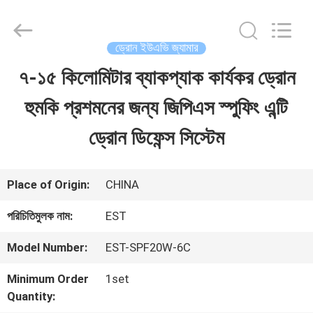
-
2026
EASTLONGE
ELECTRONICS(HK)
ড্রোন ইউএভি জ্যামার
CO.,LTD.
All
৭-১৫ কিলোমিটার ব্যাকপ্যাক কার্যকর ড্রোন
বাড়ি
Rights
Reserved.
হুমকি প্রশমনের জন্য জিপিএস স্পুফিং এন্টি
পণ্য
ড্রোন ডিফেন্স সিস্টেম
ভিডিও
Place of Origin:
CHINA
পরিচিতিমুলক নাম:
EST
আমাদের
Model Number:
EST-SPF20W-6C
সম্পর্কে
Minimum Order
1set
Quantity:
কারখানা