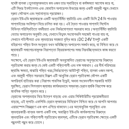
যথেষ্ট হালকা।তুলনামূলকভাবে কম ওজন তার স্থায়িত্ব বা কর্মক্ষমতা আপোষ করে না,
এটি স্থির ইনস্টলেশন এবং মোবাইল অপারেশন উভয়ের জন্য একটি বহুমুখী পছন্দ যেখানে
দ্রুত সেটআপ এবং স্থানান্তর প্রয়োজন।
ড্রোন ইউএভি জ্যামারকে একটি অন্তর্নির্মিত ব্যাটারি এবং একটি ডিসি 24 ভি পাওয়ার
সাপ্লাইয়ের সংমিশ্রণ দিয়ে চালিত করা হয়। এই দ্বৈত পাওয়ার সাপ্লাই সিস্টেম
বিভিন্ন পরিস্থিতিতে নমনীয়তা এবং নির্ভরযোগ্যতা সরবরাহ করে।অন্তর্নির্মিত ব্যাটারি
বেতার অপারেশন অনুমতি দেয়, যেখানে বিদ্যুৎ সংযোগগুলি সহজেই পাওয়া যায় না,
সেখানে গতিশীলতা এবং ব্যবহারের সহজতা বৃদ্ধি করে।DC 24V ইনপুট একটি
বহিরাগত শক্তি উৎস সংযুক্ত যখন অবিচ্ছিন্ন অপারেশন সমর্থন করে, যা নিশ্চিত করে যে
জ্যামারটি সমালোচনামূলক নিরাপত্তা ক্রিয়াকলাপের সময় নিরবচ্ছিন্নভাবে কাজ করতে
পারে।
সংক্ষেপে, এই ড্রোন ইউএভি জ্যামারটি অননুমোদিত ড্রোনের অনুপ্রবেশের বিরুদ্ধে
প্রতিরক্ষা করার জন্য যে কেউ একটি শক্তিশালী এবং দক্ষ সমাধান। এর দীর্ঘ পরিসরের
জ্যামিং ক্ষমতা, মাঝারি শক্তি খরচ,নির্ভরযোগ্য আউটপুট শক্তি, হালকা ওজন নকশা,
এবং বহুমুখী শক্তি সরবরাহ বিকল্প এটি আধুনিক ড্রোন প্রতিরক্ষা কৌশল একটি
অপরিহার্য হাতিয়ার করা।নিরাপদ পাবলিক ইভেন্ট, অথবা সংবেদনশীল সরকারি সাইট
সুরক্ষিত, ড্রোন সিগন্যাল জ্যামার কার্যকরভাবে সম্ভাব্য ড্রোন হুমকি নিরপেক্ষ করে
মানসিক শান্তি প্রদান করে।
ড্রোনের অপব্যবহার নিয়ে উদ্বেগ বাড়ছে এবং এয়ার সিকিউরিটির প্রয়োজনীয়তা
বাড়ছে, এই ফ্লাইং এফপিভি ড্রোন ব্লকারের বিনিয়োগ নিশ্চিত করে যে আপনি আপনার
এয়ারস্পেস নিয়ন্ত্রণে এক ধাপ এগিয়ে থাকবেন।এর অত্যাধুনিক প্রযুক্তি এবং
ব্যবহারকারী-বান্ধব নকশা একটি দক্ষ, অবাঞ্ছিত ইউএভি কার্যকলাপের বিরুদ্ধে
ব্যবহারিক এবং শক্তিশালী প্রতিরোধ ব্যবস্থা, এটিকে ড্রোন প্রতিরক্ষা ক্ষেত্রে একটি
পছন্দসই পছন্দ করে তোলে।