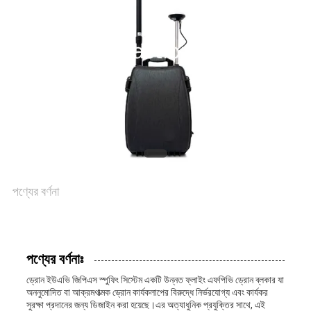
উদ্ধৃতির
জন্য
আবেদন
SITEMAP
PRIVACY
পণ্যের বর্ণনা
POLICY
পণ্যের বর্ণনাঃ
ড্রোন ইউএভি জিপিএস স্পুফিং সিস্টেম একটি উন্নত ফ্লাইং এফপিভি ড্রোন ব্লকার যা
অননুমোদিত বা আক্রমণাত্মক ড্রোন কার্যকলাপের বিরুদ্ধে নির্ভরযোগ্য এবং কার্যকর
সুরক্ষা প্রদানের জন্য ডিজাইন করা হয়েছে।এর অত্যাধুনিক প্রযুক্তির সাথে, এই