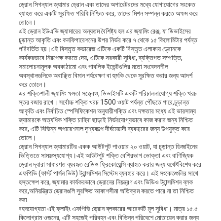
ড্রোন সিগন্যাল জ্যামার ড্রোন এবং তাদের অপারেটরদের মধ্যে যোগাযোগের সংকেত
ব্যাহত করে একটি সুরক্ষিত পরিধি নিশ্চিত করে, তাদের মিশন সম্পন্ন করতে অক্ষম করে
তোলে।
এই ড্রোন ইউএভি জ্যামারের অন্যতম বৈশিষ্ট্য হল এর জ্যামিং রেঞ্জ, যা ডিভাইসের
চূড়ান্ত আকৃতি এবং কনফিগারেশনের উপর নির্ভর করে ৭ থেকে ১৫ কিলোমিটার পর্যন্ত
পরিবর্তিত হয়।এই বিস্তৃত কভারেজ এটিকে একটি বিস্তৃত এলাকায় ড্রোনকে
কার্যকরভাবে নিরপেক্ষ করতে দেয়, এটিকে সরকারী সুবিধা, ব্যক্তিগত সম্পত্তি,
সমালোচনামূলক অবকাঠামো এবং পাবলিক ইভেন্টগুলির মতো সংবেদনশীল
অবস্থানগুলিকে অবাঞ্ছিত বিমান পর্যবেক্ষণ বা হুমকি থেকে সুরক্ষিত করার জন্য আদর্শ
করে তোলে।
এর শক্তিশালী জ্যামিং ক্ষমতা সত্ত্বেও, ডিভাইসটি একটি পরিচালনাযোগ্য শক্তি খরচ
স্তর বজায় রাখে। সর্বোচ্চ শক্তি খরচ 1500 ওয়াট পর্যন্ত পৌঁছতে পারে,চূড়ান্ত
আকৃতি এবং নির্বাচিত স্পেসিফিকেশন অনুযায়ীশক্তি এবং দক্ষতার মধ্যে এই ভারসাম্য
জ্যামারকে অত্যধিক শক্তি চাহিদা ছাড়াই নির্ভরযোগ্যভাবে কাজ করার জন্য নিশ্চিত
করে, এটি বিভিন্ন অপারেশনাল দৃশ্যকল্পে দীর্ঘমেয়াদী ব্যবহারের জন্য উপযুক্ত করে
তোলে।
ড্রোন সিগন্যাল জ্যামারটির একক আউটপুট পাওয়ার ২০ ওয়াট, যা চূড়ান্ত ডিজাইনের
ভিত্তিতে সামঞ্জস্যযোগ্য।এই আউটপুট শক্তি বেশিরভাগ ভোক্তা এবং বাণিজ্যিক
ড্রোন দ্বারা সাধারণত ব্যবহৃত রেডিও ফ্রিকোয়েন্সি ব্যাহত করার জন্য যথেষ্টবিশেষ করে
এফপিভি (ফার্স্ট পার্সন ভিউ) ট্রান্সমিশন সিস্টেম ব্যবহার করে। এই সংকেতগুলির সাথে
হস্তক্ষেপ করে, জ্যামার কার্যকরভাবে ড্রোনের নিয়ন্ত্রণ এবং ভিডিও ট্রান্সমিশন ব্লক
করে,অনিয়ন্ত্রিত ড্রোনগুলি সুরক্ষিত আকাশসীমা অতিক্রম করতে পারে না তা নিশ্চিত
করা.
বহনযোগ্যতা এই ফ্লাইং এফপিভি ড্রোন ব্লকারের আরেকটি মূল সুবিধা। মাত্র ১৫.৫
কিলোগ্রাম ওজনের, এটি সহজেই পরিবহন এবং বিভিন্ন পরিবেশে মোতায়েন করার জন্য