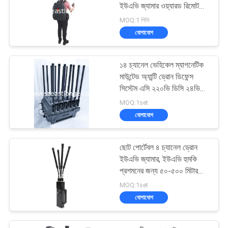
ইউএভি জ্যামার ওয়্যারড রিমোট
কন্ট্রোল সহ
MOQ:1 পিসি
যোগাযোগ
১৪ চ্যানেল ভেহিকেল ম্যাগনেটিক
মাউন্টেড অ্যান্টি ড্রোন ডিফেন্স
সিস্টেম এসি ২২০ভি ডিসি ২৪ভি
কাউন্টার ড্রোন এফপিভি দ্বারা
MOQ:1set
চালিত উন্নত নিরাপত্তা ব্যবস্থার
যোগাযোগ
জন্য
ছোট পোর্টেবল ৪ চ্যানেল ড্রোন
ইউএভি জ্যামার, ইউএভি হুমকি
প্রশমনের জন্য ৫০-৫০০ মিটার
জ্যামিং রেঞ্জ প্রযুক্তি অন্তর্ভুক্ত
MOQ:1set
যোগাযোগ