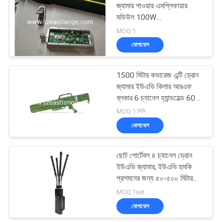
জ্যামার পাওয়ার এমপ্লিফায়ার
মডিউল 100W
100MHz~5.8GHz
MOQ:1
যোগাযোগ
1500 মিটার কভারেজ এন্টি ড্রোন
জ্যামার ইউএভি কিলার আরএফ
ব্লকার 6 চ্যানেল হ্যান্ডহেল্ড 60W
উচ্চ শক্তি
MOQ:1 পিসি
যোগাযোগ
ছোট পোর্টেবল ৪ চ্যানেল ড্রোন
ইউএভি জ্যামার, ইউএভি হুমকি
প্রশমনের জন্য ৫০-৫০০ মিটার
জ্যামিং রেঞ্জ প্রযুক্তি অন্তর্ভুক্ত
MOQ:1set
যোগাযোগ