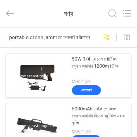
2026
EASTLONGE
ELECTRONICS(HK)
পণ্য
CO.,LTD.
All
Rights
Reserved.
বাড়ি
portable drone jammer অনলাইন উত্পাদন
পণ্য
50W 3/4 চ্যানেল পোর্টেবল
ড্রোন জ্যামার 1200m শিল্ডিং
ভিডিও
MOQ:1 টুকরা
আমাদের
যোগাযোগ
সম্পর্কে
5000mAh UAV পোর্টেবল
ড্রোন জ্যামার রিমোট কন্ট্রোল এয়ার
কারখানা
কুলিং
ভ্রমণ
MOQ:1 টুকরা