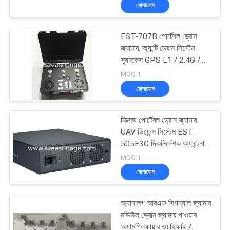
যোগাযোগ
মান
EST-707B পোর্টেবল ড্রোন
নিয়ন্ত্রণ
জ্যামার, অ্যান্টি ড্রোন সিস্টেম
স্যুটকেস GPS L1 / 2.4G /
5.8G 3 ব্যান্ড
যোগাযোগ
MOQ:1
যোগাযোগ
করুন
ফিক্সড পোর্টেবল ড্রোন জ্যামার
খবর
UAV ডিফেন্স সিস্টেম EST-
505F3C দিকনির্দেশক অ্যান্টেনা
সহ
MOQ:1
মামলা
যোগাযোগ
উদ্ধৃতির
অ্যানালগ আরএফ সিগন্যাল জ্যামার
জন্য
মডিউল ড্রোন জ্যামার পাওয়ার
অ্যামপ্লিফায়ার ওয়াইফাই /