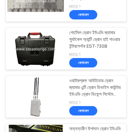
আবেদন
জিএনএসএস / জিপিএস জ্যামার
MOQ:1
মডিউল
যোগাযোগ
সাইট
ম্যাপ
পোর্টেবল ড্রোন ইউএভি জ্যামার
স্যুটকেস অ্যান্টি ড্রোন হাই পাওয়ার
ইন্টারসেপ্টর EST-730B
PRIVACY
MOQ:1
POLICY
যোগাযোগ
ওয়াটারপ্রুফ আউটডোর ড্রোন
জ্যামার এন্টি ড্রোন ডিভাইস কাউন্টার
ইউএভি ড্রোন ডিফেন্স সিস্টেম
EST-710G3
MOQ:1
যোগাযোগ
অভ্যন্তরীণ উপাদান ড্রোন ইউএভি