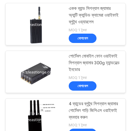
একক ব্যান্ড সিগন্যাল জ্যামার
28
অ্যান্টি ক্যান্ডিড ক্যামেরা ওয়াইফাই
সিগন্যাল সনাক্তকরণ
ব্লুটুথ ওয়্যারলেস
MOQ:1 টুকরা
বিশ্লেষণ
যোগাযোগ
পোর্টেবল মোবাইল ফোন ওয়াইফাই
সিগন্যাল জ্যামার 300g হ্যান্ডহেল্ড
ইনডোর
15
MOQ:1 টুকরা
ওয়্যারলেস কমিউনিকেশন
যোগাযোগ
নেটওয়ার্ক
4 ব্যান্ডের ব্লুটুথ সিগন্যাল জ্যামার
পোর্টেবল গাড়ি জিপিএস ওয়াইফাই
ব্যবহার করুন
MOQ:1 টুকরা