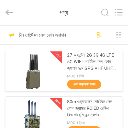
2026
EASTLONGE
ELECTRONICS(HK)
পণ্য
CO.,LTD.
All
Rights
Reserved.
বাড়ি
161
চীন পোর্টেবল সেল ফোন জ্যামার
সেল ফোন সিগন্যাল জ্যামার
পণ্য
HOT
27 অ্যান্টেনা 2G 3G 4G LTE
5G WIFI পোর্টেবল সেল ফোন
ভিডিও
জ্যামার w/ GPS VHF UHF
FM রেডিও ব্লকিং
MOQ:1 পিসি
আমাদের
এখন অনুসন্ধান করুন
89
সম্পর্কে
HOT
80m ওয়্যারলেস পোর্টেবল সেল
পোর্টেবল সেল ফোন জ্যামার
ফোন জ্যামার RCIED রেডিও
কারখানা
ফ্রিকোয়েন্সি স্ক্র্যাম্বলার
ভ্রমণ
MOQ:1 টুকরা