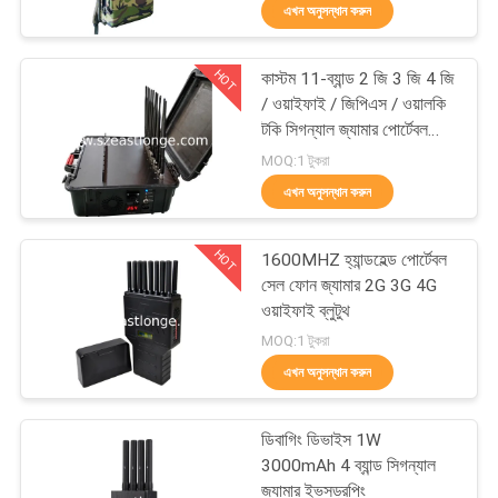
এখন অনুসন্ধান করুন
মান
HOT
কাস্টম 11-ব্যান্ড 2 জি 3 জি 4 জি
নিয়ন্ত্রণ
38
/ ওয়াইফাই / জিপিএস / ওয়ালকি
টকি সিগন্যাল জ্যামার পোর্টেবল
ড্রোন ইউএভি জ্যামার
60W উচ্চ শক্তি
যোগাযোগ
MOQ:1 টুকরা
এখন অনুসন্ধান করুন
করুন
HOT
1600MHZ হ্যান্ডহেল্ড পোর্টেবল
খবর
সেল ফোন জ্যামার 2G 3G 4G
ওয়াইফাই ব্লুটুথ
38
MOQ:1 টুকরা
মামলা
এখন অনুসন্ধান করুন
উচ্চ ক্ষমতা জ্যামার
উদ্ধৃতির
ডিবাগিং ডিভাইস 1W
জন্য
3000mAh 4 ব্যান্ড সিগন্যাল
জ্যামার ইভসড্রপিং