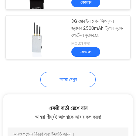
যোগাযোগ
128
পাওয়ার এম্প্লিফায়ার মডিউল
3G মোবাইল ফোন সিগন্যাল
জ্যামার 2500mAh ট্রিপল ব্যান্ড
পোর্টেবল হ্যান্ডহেল্ড
MOQ:1 টুকরা
যোগাযোগ
33
আরো দেখুন
যোগাযোগের আনুষাঙ্গিক
একটি বার্তা রেখে যান
আমরা শীঘ্রই আপনাকে আবার কল করব!