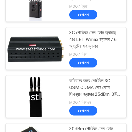
আবেদন
MOQ:1 টুকরা
যোগাযোগ
সাইট
74
ম্যাপ
3G পোর্টেবল সেল ফোন জ্যামার,
জিপিএস সিগন্যাল জ্যামার
4G LET Wmax জ্যামার / 6
অ্যান্টেনা সহ ব্লকার
PRIVACY
MOQ:1 পিসি
POLICY
যোগাযোগ
অফিসের জন্য পোর্টেবল 3G
39
GSM CDMA সেল ফোন
সিগন্যাল জ্যামার 25dBm, 3টি
রিমোট কন্ট্রোল জ্যামার
অ্যান্টেনা
MOQ:1 পিসিএস
যোগাযোগ
30dBm পোর্টেবল সেল ফোন