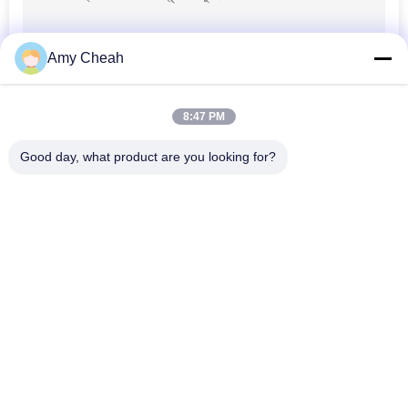
Amy Cheah
8:47 PM
Good day, what product are you looking for?
সব
সেল ফোন সিগন্যাল জ্যামার
পোর্টেবল সেল ফোন জ্যামার
ড্রোন ইউএভি জ্যামার
উচ্চ ক্ষমতা জ্যামার
জিপিএস সিগন্যাল জ্যামার
রিমোট কন্ট্রোল জ্যামার