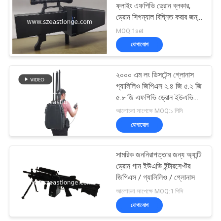
ফ্লাইং এফপিভি ড্রোন ব্লকার,
ড্রোন সিগন্যাল বিঘ্নিত করার জন্য
21
বিল্ট-ইন ব্যাটারি সহ
MOQ:1set
যোগাযোগ
অডিও রেকর্ডিং জ্যামার
২০০০ এম লং ডিসটেন্স গ্লোনাস
গ্যালিলিও জিপিএস ২.৪ জি ৫.২ জি
৫.৮ জি এফপিভি ড্রোন ইউএভি
সিগন্যাল ব্যাকপ্যাক জ্যামার
আলোচনা সাপেক্ষে MOQ:১ পিসি
যোগাযোগ
47
সামরিক জননিরাপত্তার জন্য অ্যান্টি
5G জ্যামার
ড্রোন গান ইউএভি ইন্টারসেপ্টর
জিপিএস / গ্যালিলিও / গ্লোনাস
আলোচনা সাপেক্ষে MOQ:1 পিসি
যোগাযোগ