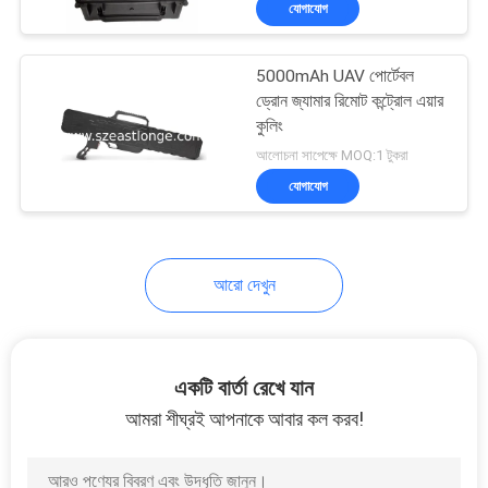
যোগাযোগ
128
পাওয়ার এম্প্লিফায়ার মডিউল
5000mAh UAV পোর্টেবল
ড্রোন জ্যামার রিমোট কন্ট্রোল এয়ার
কুলিং
আলোচনা সাপেক্ষে MOQ:1 টুকরা
যোগাযোগ
33
আরো দেখুন
যোগাযোগের আনুষাঙ্গিক
একটি বার্তা রেখে যান
আমরা শীঘ্রই আপনাকে আবার কল করব!