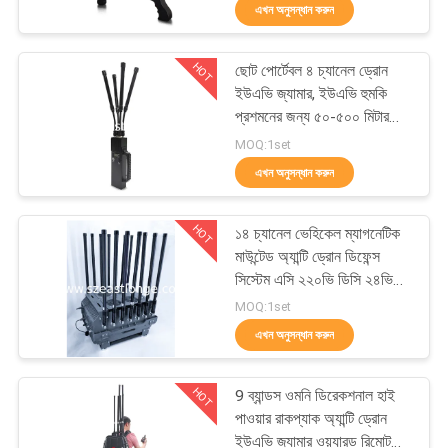
ব্লকিং দূরত্ব সহ
এখন অনুসন্ধান করুন
মান
HOT
ছোট পোর্টেবল ৪ চ্যানেল ড্রোন
নিয়ন্ত্রণ
38
ইউএভি জ্যামার, ইউএভি হুমকি
প্রশমনের জন্য ৫০-৫০০ মিটার
ড্রোন ইউএভি জ্যামার
জ্যামিং রেঞ্জ প্রযুক্তি অন্তর্ভুক্ত
যোগাযোগ
MOQ:1set
এখন অনুসন্ধান করুন
করুন
HOT
১৪ চ্যানেল ভেহিকেল ম্যাগনেটিক
খবর
মাউন্টেড অ্যান্টি ড্রোন ডিফেন্স
সিস্টেম এসি ২২০ভি ডিসি ২৪ভি
38
কাউন্টার ড্রোন এফপিভি দ্বারা
MOQ:1set
মামলা
চালিত উন্নত নিরাপত্তা ব্যবস্থার
এখন অনুসন্ধান করুন
জন্য
উচ্চ ক্ষমতা জ্যামার
উদ্ধৃতির
HOT
9 ব্যান্ডস ওমনি ডিরেকশনাল হাই
জন্য
পাওয়ার রাকপ্যাক অ্যান্টি ড্রোন
ইউএভি জ্যামার ওয়্যারড রিমোট