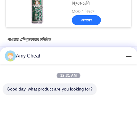
ফ্রিকোয়েন্সি
MOQ:1 পিসিএস
যোগাযোগ
পাওয়ার এম্প্লিফায়ার মডিউল
ভ্রমণের জন্য স্বয়ংক্রিয় সেল ফোন সিগন্যাল রিপিটার/বুস্টার/এম্প্লিফায়ার
Amy Cheah
মিনি পোর্টেবল সেল ফোন সিগন্যাল রিপিটার 3G
12:31 AM
বাড়ির জন্য মোবাইল ফোন জিএসএম সিগন্যাল বুস্টার / রিপিটার / এমপ্লিফায়ার EST-
GSM990
Good day, what product are you looking for?
সব
সেল ফোন সিগন্যাল জ্যামার
পোর্টেবল সেল ফোন জ্যামার