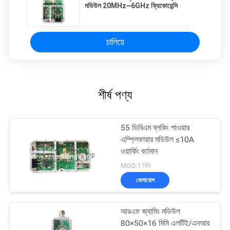
মডিউল 20MHz~6GHz ফ্রিকোয়েন্সি
চালিয়ে
শীর্ষ পণ্য
55 ডিবিএম ব্লকিং পাওয়ার
এম্প্লিফায়ার মডিউল ≤10A
ওয়ার্কিং বর্তমান
MOQ:1 পিসি
যোগাযোগ
আরএফ জ্যামিং মডিউল
80×50×16 মিমি এলটিই/এনআর