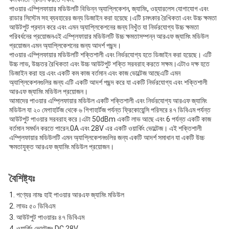
পাওয়ার এম্প্লিফায়ার মডিউলটি বিভিন্ন অ্যাপ্লিকেশন, জ্যামিং, ওয়্যারলেস যোগাযোগ এবং
রাডার সিস্টেম সহ ব্যবহারের জন্য ডিজাইন করা হয়েছে।এটি চমৎকার রৈখিকতা এবং উচ্চ ক্ষমতা
আউটপুট প্রদান করে এবং এমন অ্যাপ্লিকেশনের জন্য নিখুঁত যা নির্ভরযোগ্য উচ্চ ক্ষমতা
পরিবর্ধনের প্রয়োজনএই এম্প্লিফায়ার মডিউলটি উচ্চ ক্ষমতাসম্পন্ন আরএফ জ্যামিং মডিউল
প্রয়োজন এমন অ্যাপ্লিকেশনের জন্য আদর্শ পছন্দ।
পাওয়ার এম্প্লিফায়ার মডিউলটি শক্তিশালী এবং নির্ভরযোগ্য হতে ডিজাইন করা হয়েছে। এটি
উচ্চ লাভ, উচ্চতর রৈখিকতা এবং উচ্চ আউটপুট শক্তি সরবরাহ করতে সক্ষম।এটাও দক্ষ হতে
ডিজাইন করা হয় এবং একটি কম কাজ বর্তমান এবং কাজ ভোল্টেজ আছেএটি এমন
অ্যাপ্লিকেশনগুলির জন্য এটি একটি আদর্শ পছন্দ করে যা একটি নির্ভরযোগ্য এবং শক্তিশালী
আরএফ জ্যামিং মডিউল প্রয়োজন।
আমাদের পাওয়ার এম্প্লিফায়ার মডিউল একটি শক্তিশালী এবং নির্ভরযোগ্য আরএফ জ্যামিং
মডিউল যা ২০ মেগাহার্টজ থেকে ৬ গিগাহার্টজ পর্যন্ত ফ্রিকোয়েন্সি পরিসরে ৪৭ ডিবিএম পর্যন্ত
আউটপুট পাওয়ার সরবরাহ করে।এটা 50dBm একটি লাভ আছে এবং 6 পর্যন্ত একটি কাজ
বর্তমান সমর্থন করতে পারেন.0A এবং 28V এর একটি ওয়ার্কিং ভোল্টেজ। এই শক্তিশালী
এম্প্লিফায়ার মডিউলটি এমন অ্যাপ্লিকেশনগুলির জন্য একটি আদর্শ সমাধান যা একটি উচ্চ
ক্ষমতাযুক্ত আরএফ জ্যামিং মডিউল প্রয়োজন।
বৈশিষ্ট্যঃ
পণ্যের নামঃ হাই পাওয়ার আরএফ জ্যামিং মডিউল
লাভঃ ৫০ ডিবিএম
আউটপুট পাওয়ারঃ ৪৭ ডিবিএম
ওয়ার্কিং ভোল্টেজঃ DC 28V