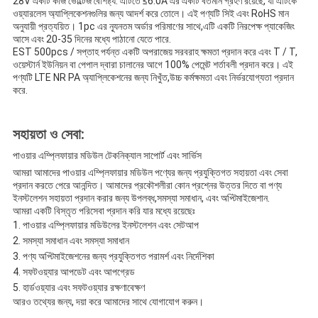
28V একটি কাজ ভোল্টেজ বৈশিষ্ট্য. এটিতে ≤6.0A এর একটি বর্তমান গ্রহণ রয়েছে, যা এটিকে
ওয়্যারলেস অ্যাপ্লিকেশনগুলির জন্য আদর্শ করে তোলে। এই পণ্যটি সিই এবং RoHS মান
অনুযায়ী প্রত্যয়িত। 1pc এর ন্যূনতম অর্ডার পরিমাণের সাথে,এটি একটি নিরপেক্ষ প্যাকেজিং
আসে এবং 20-35 দিনের মধ্যে পাঠানো যেতে পারে.
EST 500pcs / সপ্তাহ পর্যন্ত একটি অপরাজেয় সরবরাহ ক্ষমতা প্রদান করে এবং T / T,
ওয়েস্টার্ন ইউনিয়ন বা পেপাল দ্বারা চালানের আগে 100% পেমেন্ট শর্তাবলী প্রদান করে। এই
পণ্যটি LTE NR PA অ্যাপ্লিকেশনের জন্য নিখুঁত,উচ্চ কর্মক্ষমতা এবং নির্ভরযোগ্যতা প্রদান
করে.
সহায়তা ও সেবা:
পাওয়ার এম্প্লিফায়ার মডিউল টেকনিক্যাল সাপোর্ট এবং সার্ভিস
আমরা আমাদের পাওয়ার এম্প্লিফায়ার মডিউল পণ্যের জন্য প্রযুক্তিগত সহায়তা এবং সেবা
প্রদান করতে পেরে আনন্দিত। আমাদের প্রকৌশলীরা কোন প্রশ্নের উত্তর দিতে বা পণ্য
ইনস্টলেশন সহায়তা প্রদান করার জন্য উপলব্ধ,সমস্যা সমাধান, এবং অপ্টিমাইজেশান.
আমরা একটি বিস্তৃত পরিসেবা প্রদান করি যার মধ্যে রয়েছেঃ
পাওয়ার এম্প্লিফায়ার মডিউলের ইনস্টলেশন এবং সেটআপ
সমস্যা সমাধান এবং সমস্যা সমাধান
পণ্য অপ্টিমাইজেশনের জন্য প্রযুক্তিগত পরামর্শ এবং নির্দেশিকা
সফটওয়্যার আপডেট এবং আপগ্রেড
হার্ডওয়্যার এবং সফটওয়্যার রক্ষণাবেক্ষণ
আরও তথ্যের জন্য, দয়া করে আমাদের সাথে যোগাযোগ করুন।