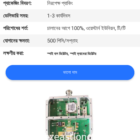
প্যাকেজিং বিবরণ:
নিরপেক্ষ প্যাকিং
মান
ডেলিভারি সময়:
1-3 কার্যদিবস
নিয়ন্ত্রণ
পরিশোধের শর্ত:
চালানের আগে 100%, ওয়েস্টার্ন ইউনিয়ন, টি/টি
যোগানের ক্ষমতা:
500 পিসি/সপ্তাহ
যোগাযোগ
লক্ষণীয় করা:
,
স্পাই বাগ ডিটেক্টর
স্পাই ক্যামেরা ডিটেক্টর
করুন
ভালো দাম
খবর
মামলা
উদ্ধৃতির
জন্য