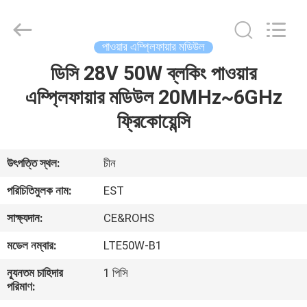
2026
EASTLONGE
ELECTRONICS(HK)
CO.,LTD.
All
পাওয়ার এম্প্লিফায়ার মডিউল
Rights
Reserved.
ডিসি 28V 50W ব্লকিং পাওয়ার
বাড়ি
এম্প্লিফায়ার মডিউল 20MHz~6GHz
পণ্য
ফ্রিকোয়েন্সি
ভিডিও
উৎপত্তি স্থল:
চীন
পরিচিতিমুলক নাম:
EST
আমাদের
সাক্ষ্যদান:
CE&ROHS
সম্পর্কে
মডেল নম্বার:
LTE50W-B1
কারখানা
ন্যূনতম চাহিদার
1 পিসি
পরিমাণ:
ভ্রমণ