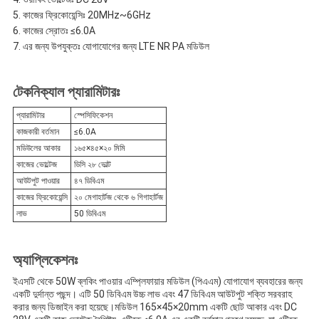
কাজের ফ্রিকোয়েন্সিঃ 20MHz~6GHz
কাজের স্রোতঃ ≤6.0A
এর জন্য উপযুক্তঃ যোগাযোগের জন্য LTE NR PA মডিউল
টেকনিক্যাল প্যারামিটারঃ
প্যারামিটার
স্পেসিফিকেশন
কাজকারী বর্তমান
≤6.0A
মডিউলের আকার
১৬৫×৪৫×২০ মিমি
কাজের ভোল্টেজ
ডিসি ২৮ ভোল্ট
আউটপুট পাওয়ার
৪৭ ডিবিএম
কাজের ফ্রিকোয়েন্সি
২০ মেগাহার্টজ থেকে ৬ গিগাহার্টজ
লাভ
50 ডিবিএম
অ্যাপ্লিকেশনঃ
ইএসটি থেকে 50W ব্লকিং পাওয়ার এম্প্লিফায়ার মডিউল (পিএএম) যোগাযোগ ব্যবহারের জন্য
একটি দুর্দান্ত পছন্দ। এটি 50 ডিবিএম উচ্চ লাভ এবং 47 ডিবিএম আউটপুট শক্তি সরবরাহ
করার জন্য ডিজাইন করা হয়েছে।মডিউল 165×45×20mm একটি ছোট আকার এবং DC