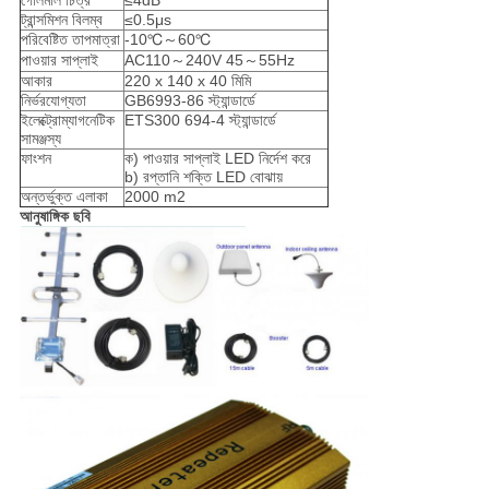
গোলমাল চিত্র
≤4dB
ট্রান্সমিশন বিলম্ব
≤0.5μs
পরিবেষ্টিত তাপমাত্রা
-10℃～60℃
পাওয়ার সাপ্লাই
AC110～240V 45～55Hz
আকার
220 x 140 x 40 মিমি
নির্ভরযোগ্যতা
GB6993-86 স্ট্যান্ডার্ডে
ইলেক্ট্রোম্যাগনেটিক
ETS300 694-4 স্ট্যান্ডার্ডে
সামঞ্জস্য
ফাংশন
ক) পাওয়ার সাপ্লাই LED নির্দেশ করে
b) রপ্তানি শক্তি LED বোঝায়
অন্তর্ভুক্ত এলাকা
2000 m2
আনুষাঙ্গিক ছবি