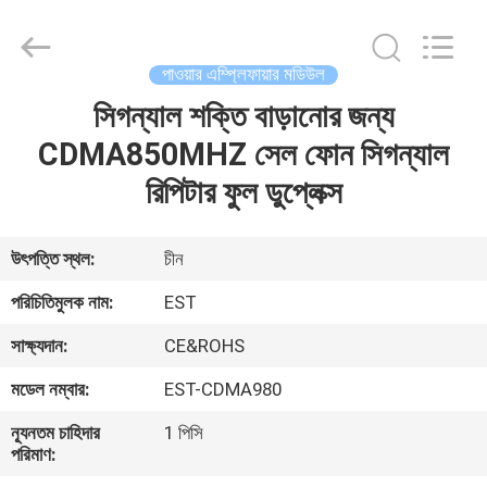
2026
EASTLONGE
ELECTRONICS(HK)
CO.,LTD.
All
পাওয়ার এম্প্লিফায়ার মডিউল
Rights
Reserved.
সিগন্যাল শক্তি বাড়ানোর জন্য
বাড়ি
CDMA850MHZ সেল ফোন সিগন্যাল
পণ্য
রিপিটার ফুল ডুপ্লেক্স
ভিডিও
উৎপত্তি স্থল:
চীন
পরিচিতিমুলক নাম:
EST
আমাদের
সাক্ষ্যদান:
CE&ROHS
সম্পর্কে
মডেল নম্বার:
EST-CDMA980
কারখানা
ন্যূনতম চাহিদার
1 পিসি
পরিমাণ:
ভ্রমণ