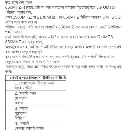
করে দুবার চেক করুন
850MHZ-এ চলছে, যদি আপনার অপারেটর অন্যান্য ফ্রিকোয়েন্সিতে 3G UMTS
পরিষেবা প্রদান করে,
যেমন 1900MHZ, বা 2100MHZ, এই 850MHZ রিপিটার আপনার UMTS 3G
ডেটার জন্য কাজ করে না
পরিষেবা।এছাড়া, যদি আপনার অপারেটর 850MHZ এবং অন্য কোনো UMTS পরিষেবা
প্রদান করেন
একই সময়ে ফ্রিকোয়েন্সি, আপনাকে নিশ্চিত করতে হবে যে আপনার অঞ্চলটি UMTS
850MHZ এর মধ্যে রয়েছে
অন্তর্ভুক্ত এলাকা.তাই আগে এটি নিশ্চিত করার জন্য আপনার অপারেটরের সাথে যোগাযোগ
করা আপনার জন্য গুরুত্বপূর্ণ
ক্রয়.আপনি যদি এটি করতে না পারেন, এবং আপনি ফ্রিকোয়েন্সি সম্পর্কে নিশ্চিত না হন,
অনুগ্রহ করে আমার সাথে যোগাযোগ করুন
সাহায্যের জন্য, আমি এটি নিশ্চিত করতে আপনাকে সাহায্য করার জন্য আমার যথাসাধ্য চেষ্টা
করব৷
মোবাইল ফোন সিগন্যাল রিপিটারের পরিচিতি
1. মোবাইল ফোন উন্নত করুন
সংকেত শক্তি
2. উন্নতি করুন
যোগাযোগ
গুণমান
3. কমানো
মুঠোফোন
বিকিরণ
4. প্রবর্তন
সেলুলার ব্যাটারি লাইফ