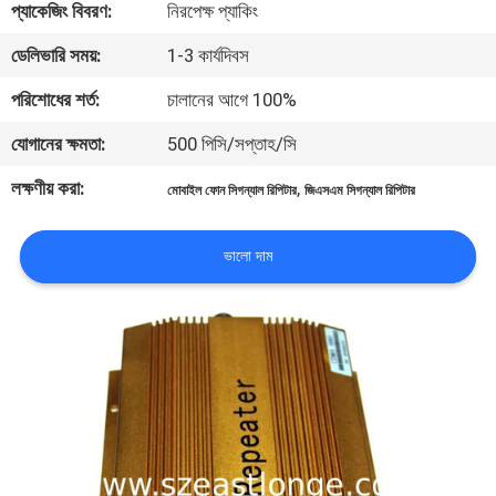
প্যাকেজিং বিবরণ:
নিরপেক্ষ প্যাকিং
মান
ডেলিভারি সময়:
1-3 কার্যদিবস
নিয়ন্ত্রণ
পরিশোধের শর্ত:
চালানের আগে 100%
যোগানের ক্ষমতা:
500 পিসি/সপ্তাহ/সি
যোগাযোগ
লক্ষণীয় করা:
,
মোবাইল ফোন সিগন্যাল রিপিটার
জিএসএম সিগন্যাল রিপিটার
করুন
ভালো দাম
খবর
মামলা
উদ্ধৃতির
জন্য