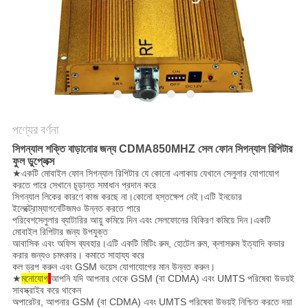
আবেদন
সাইট
ম্যাপ
PRIVACY
পণ্যের বর্ণনা
POLICY
সিগন্যাল শক্তি বাড়ানোর জন্য CDMA850MHZ সেল ফোন সিগন্যাল রিপিটার
ফুল ডুপ্লেক্স
★
একটি মোবাইল ফোন সিগন্যাল রিপিটার যে কোনো এলাকায় যেখানে সেলুলার যোগাযোগ
করতে পারে সেখানে চূড়ান্ত সমাধান প্রদান করে
সিগন্যাল লিকের কারণে কাজ করছে না।কোনো হস্তক্ষেপ নেই।এটি ইনডোর
ইলেক্ট্রোম্যাগনেটিজমও উন্নত করতে পারে
পরিবেশসেলুলার ব্যাটারির আয়ু কমিয়ে দিন এবং সেলফোনের বিকিরণ কমিয়ে দিন।একটি
মোবাইল রিপিটার জন্য উপযুক্ত
আবাসিক এবং অফিস ব্যবহার।এটি একটি মিটিং রুম, হোটেল রুম, ক্লাসরুম ইত্যাদি কভার
করার জন্যও চমৎকার। কমাতে সাহায্য করে
কল ড্রপ করুন এবং GSM ভয়েস যোগাযোগের মান উন্নত করুন।
★
মনোযোগ
:
আপনি যদি আপনার থেকে GSM (বা CDMA) এবং UMTS পরিষেবা উভয়ই
সাবস্ক্রাইব করে থাকেন
অপারেটর, আপনার GSM (বা CDMA) এবং UMTS পরিষেবা উভয়ই নিশ্চিত করতে দয়া