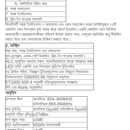
5. অর্থনৈতিক বিল্ডিং খরচ
6. সহজ অপারেশন
7. সহজ ইনস্টলেশন
8. বিল্ড-ইন পাওয়ার সাপ্লাই
ডিভাইসটি সহজ ইনস্টলেশন ও অপারেশন এবং কোন হস্তক্ষেপ দ্বারা বৈশিষ্ট্যযুক্ত।এটি
মোবাইল ফোন সিগন্যাল বুস্ট করার জন্য আদর্শ ডিভাইস।একটি মোবাইল ফোন রিপিটার
অভ্যন্তরীণ ক্রোম্যাগনেটিজম পরিবেশ উন্নত করতে পারে, সেলুলার ব্যাটারির আয়ু দীর্ঘায়িত
করতে পারে এবং সেলফোনের বিকিরণ কমাতে পারে।
2. বৈশিষ্ট্য
উচ্চ লাভ, সহজ ইনস্টলেশন এবং অপারেশন.
ফুল-ডুপ্লেক্স, একক-পোর্ট ডিজাইন, বিল্ড-ইন পাওয়ার সাপ্লাই।
ALC প্রযুক্তি ব্যবহার করুন, স্বয়ংক্রিয়ভাবে মাত্রা সামঞ্জস্য করুন
LED লাইট ওয়ার্কিং এবং সিগন্যাল কন্ডিশন ইন্ডিকেটর
বড় রৈখিক শক্তি, নিয়ন্ত্রণ ইন্টারমডুলেশন এবং বিচ্ছুরণ স্থিরভাবে
নির্ভরযোগ্যতা GB6993-86 স্ট্যান্ডার্ড অনুসারে
ETS300 609-4 অনুযায়ী তড়িৎচুম্বকত্বের সামঞ্জস্য
সিই এবং RoHs অনুমোদিত
প্রযুক্তি
কম্পাংক সীমা
আপলিংক: 824–849MHZ
ডাউনলিঙ্ক 869-894MHz
লাভ (ডিবি)
আপলিংক Gp≥60 ডাউনলিংক Gp≥65
রপ্তানি শক্তি (Po)
≥27dBm
পাস ব্যান্ড লহর
≤3dB
I/O প্রতিবন্ধকতা
50Ω/N সংযোগকারী