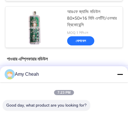
আরএফ জ্যামিং মডিউল
80×50×16 মিমি এলটিই/এনআর
ফ্রিকোয়েন্সি
MOQ:1 পিসিএস
যোগাযোগ
পাওয়ার এম্প্লিফায়ার মডিউল
ভ্রমণের জন্য স্বয়ংক্রিয় সেল ফোন সিগন্যাল রিপিটার/বুস্টার/এম্প্লিফায়ার
Amy Cheah
মিনি পোর্টেবল সেল ফোন সিগন্যাল রিপিটার 3G
7:23 PM
বাড়ির জন্য মোবাইল ফোন জিএসএম সিগন্যাল বুস্টার / রিপিটার / এমপ্লিফায়ার EST-
GSM990
Good day, what product are you looking for?
সব