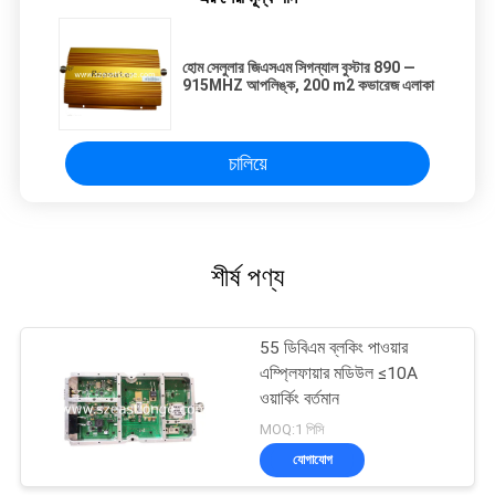
হোম সেলুলার জিএসএম সিগন্যাল বুস্টার 890 —
915MHZ আপলিঙ্ক, 200 m2 কভারেজ এলাকা
চালিয়ে
শীর্ষ পণ্য
55 ডিবিএম ব্লকিং পাওয়ার
এম্প্লিফায়ার মডিউল ≤10A
ওয়ার্কিং বর্তমান
MOQ:1 পিসি
যোগাযোগ