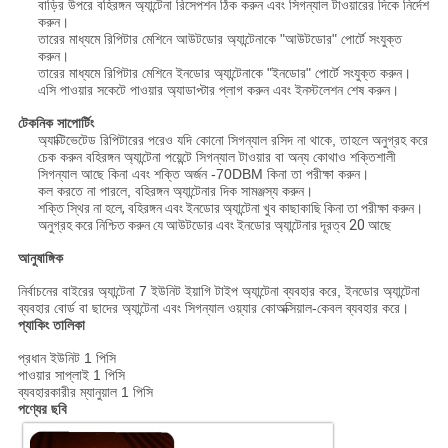
বাড়ির উপরে বহিরঙ্গন অ্যান্টেনা রিসেপশন ঠিক করুন এবং সিগন্যাল টাওয়ারের দিকে নির্দেশ
করুন।
তারের মাধ্যমে রিপিটার মেশিনে আউটডোর অ্যান্টেনাকে "আউটডোর" পোর্টে সংযুক্ত
করুন।
তারের মাধ্যমে রিপিটার মেশিনে ইনডোর অ্যান্টেনাকে "ইনডোর" পোর্টে সংযুক্ত করুন।
এসি পাওয়ার সকেটে পাওয়ার অ্যাডাপ্টার প্লাগ করুন এবং ইনস্টলেশন শেষ করুন।
টেকনিক সাপোর্টিং
অ্যাক্টিভেটেড রিপিটারের পরেও যদি কোনো সিগন্যাল রসিদ না থাকে, তাহলে অনুগ্রহ করে
চেক করুন বহিরঙ্গন অ্যান্টেনা পয়েন্টে সিগন্যাল টাওয়ার বা অন্য কোথাও শক্তিশালী
সিগন্যাল আছে কিনা এবং শক্তি অর্জন -70DBM কিনা তা পরীক্ষা করুন।
কল করতে না পারলে, বহিরঙ্গন অ্যান্টেনার দিক সামঞ্জস্য করুন।
শক্তি স্থির না হলে, বহিরঙ্গন এবং ইনডোর অ্যান্টেনা খুব কাছাকাছি কিনা তা পরীক্ষা করুন।
অনুগ্রহ করে নিশ্চিত করুন যে আউটডোর এবং ইনডোর অ্যান্টেনার দূরত্ব 20 আছে
আনুষাঙ্গিক
নির্বাচনের বাইরের অ্যান্টেনা 7 ইউনিট ইয়াগি টাইপ অ্যান্টেনা ব্যবহার করে, ইনডোর অ্যান্টেনা
ব্যবহার বোর্ড বা ছাদের অ্যান্টেনা এবং সিগন্যাল ওয়্যার কোঅক্সিয়াল-কেবল ব্যবহার করে।
প্যাকিং তালিকা
প্রধান ইউনিট 1 পিসি
পাওয়ার সাপ্লাই 1 পিসি
ব্যবহারকারীর ম্যানুয়াল 1 পিসি
পণ্যের ছবি