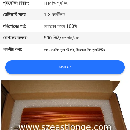
প্যাকেজিং বিবরণ:
নিরপেক্ষ প্যাকিং
মান
ডেলিভারি সময়:
1-3 কার্যদিবস
নিয়ন্ত্রণ
পরিশোধের শর্ত:
চালানের আগে 100%
যোগানের ক্ষমতা:
500 পিসি/সপ্তাহ/জে
যোগাযোগ
লক্ষণীয় করা:
,
সেল ফোন সিগন্যাল পরিবর্ধক
জিএসএম সিগন্যাল রিপিটার
করুন
ভালো দাম
খবর
মামলা
উদ্ধৃতির
জন্য