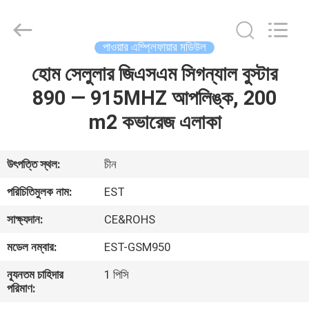
2026
EASTLONGE
ELECTRONICS(HK)
CO.,LTD.
All
পাওয়ার এম্প্লিফায়ার মডিউল
Rights
Reserved.
হোম সেলুলার জিএসএম সিগন্যাল বুস্টার
বাড়ি
890 — 915MHZ আপলিঙ্ক, 200
পণ্য
m2 কভারেজ এলাকা
ভিডিও
উৎপত্তি স্থল:
চীন
পরিচিতিমুলক নাম:
EST
আমাদের
সাক্ষ্যদান:
CE&ROHS
সম্পর্কে
মডেল নম্বার:
EST-GSM950
কারখানা
ন্যূনতম চাহিদার
1 পিসি
পরিমাণ:
ভ্রমণ