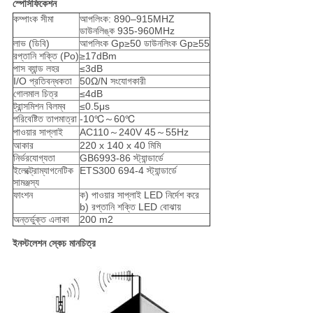
স্পেসিফিকেশন
কম্পাংক সীমা
আপলিংক: 890–915MHZ
ডাউনলিঙ্ক 935-960MHz
লাভ (ডিবি)
আপলিংক Gp≥50 ডাউনলিংক Gp≥55
রপ্তানি শক্তি (Po)
≥17dBm
পাস ব্যান্ড লহর
≤3dB
I/O প্রতিবন্ধকতা
50Ω/N সংযোগকারী
গোলমাল চিত্র
≤4dB
ট্রান্সমিশন বিলম্ব
≤0.5μs
পরিবেষ্টিত তাপমাত্রা
-10℃～60℃
পাওয়ার সাপ্লাই
AC110～240V 45～55Hz
আকার
220 x 140 x 40 মিমি
নির্ভরযোগ্যতা
GB6993-86 স্ট্যান্ডার্ডে
ইলেক্ট্রোম্যাগনেটিক
ETS300 694-4 স্ট্যান্ডার্ডে
সামঞ্জস্য
ফাংশন
ক) পাওয়ার সাপ্লাই LED নির্দেশ করে
b) রপ্তানি শক্তি LED বোঝায়
অন্তর্ভুক্ত এলাকা
200 m2
ইনস্টলেশন স্কেচ মানচিত্র