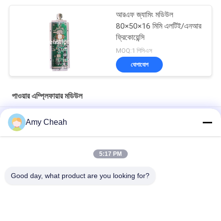
আরএফ জ্যামিং মডিউল
80×50×16 মিমি এলটিই/এনআর
ফ্রিকোয়েন্সি
MOQ:1 পিসিএস
যোগাযোগ
পাওয়ার এম্প্লিফায়ার মডিউল
ভ্রমণের জন্য স্বয়ংক্রিয় সেল ফোন সিগন্যাল রিপিটার/বুস্টার/এম্প্লিফায়ার
Amy Cheah
মিনি পোর্টেবল সেল ফোন সিগন্যাল রিপিটার 3G
5:17 PM
বাড়ির জন্য মোবাইল ফোন জিএসএম সিগন্যাল বুস্টার / রিপিটার / এমপ্লিফায়ার EST-
GSM990
Good day, what product are you looking for?
সব