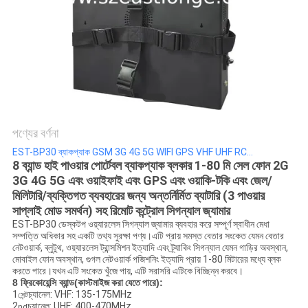
আবেদন
সাইট
ম্যাপ
PRIVACY
পণ্যের বর্ণনা
POLICY
EST-BP30 ব্যাকপ্যাক GSM 3G 4G 5G WIFI GPS VHF UHF RC...
8 ব্যান্ড হাই পাওয়ার পোর্টেবল ব্যাকপ্যাক ব্লকার 1-80 মি সেল ফোন 2G
3G 4G 5G এবং ওয়াইফাই এবং GPS এবং ওয়াকি-টকি এবং জেল/
মিলিটারি/ব্যক্তিগত ব্যবহারের জন্য অন্তর্নির্মিত ব্যাটারি (3 পাওয়ার
সাপ্লাই মোড সমর্থন) সহ রিমোট কন্ট্রোল সিগন্যাল জ্যামার
EST-BP30 ডেস্কটপ ওয়্যারলেস সিগন্যাল জ্যামার ব্যবহার করে সম্পূর্ণ স্বাধীন মেধা
সম্পত্তি অধিকার সহ একটি তথ্য সুরক্ষা পণ্য।এটি প্রায় সমস্ত বেতার সংকেত যেমন বেতার
নেটওয়ার্ক, ব্লুটুথ, ওয়্যারলেস ট্রান্সমিশন ইত্যাদি এবং ট্র্যাকিং সিগন্যাল যেমন গাড়ির অবস্থান,
মোবাইল ফোন অবস্থান, গুগল নেটওয়ার্ক পজিশনিং ইত্যাদি প্রায় 1-80 মিটারের মধ্যে ব্লক
করতে পারে।যখন এটি সংকেত খুঁজে পায়, এটি সরাসরি এটিকে বিচ্ছিন্ন করবে।
8 ফ্রিকোয়েন্সি ব্যান্ড(
কাস্টমাইজ করা যেতে পারে
):
1
চ্যানেল: VHF: 135-175MHz
সেন্ট
2
চ্যানেল: UHF: 400-470MHz
nd