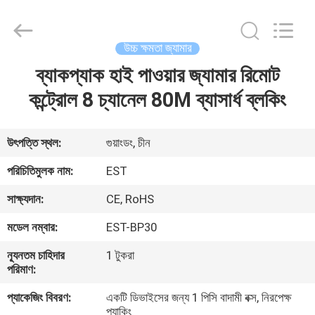
2026
EASTLONGE
ELECTRONICS(HK)
CO.,LTD.
All
উচ্চ ক্ষমতা জ্যামার
Rights
Reserved.
ব্যাকপ্যাক হাই পাওয়ার জ্যামার রিমোট
বাড়ি
কন্ট্রোল 8 চ্যানেল 80M ব্যাসার্ধ ব্লকিং
পণ্য
উৎপত্তি স্থল:
গুয়াংডং, চীন
ভিডিও
পরিচিতিমুলক নাম:
EST
সাক্ষ্যদান:
CE, RoHS
আমাদের
মডেল নম্বার:
EST-BP30
সম্পর্কে
ন্যূনতম চাহিদার
1 টুকরা
পরিমাণ:
কারখানা
প্যাকেজিং বিবরণ:
একটি ডিভাইসের জন্য 1 পিসি বাদামী বক্স, নিরপেক্ষ
ভ্রমণ
প্যাকিং