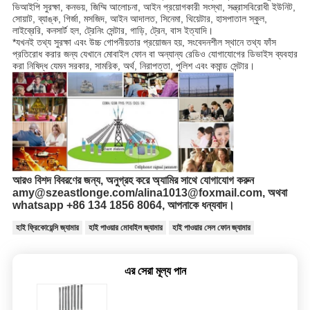
ভিআইপি সুরক্ষা, কনভয়, জিম্মি আলোচনা, আইন প্রয়োগকারী সংস্থা, সন্ত্রাসবিরোধী ইউনিট,
সোয়াট, ব্যাঙ্ক, গির্জা, মসজিদ, আইন আদালত, সিনেমা, থিয়েটার, হাসপাতাল স্কুল,
লাইব্রেরি, কনসার্ট হল, ট্রেনিং সেন্টার, গাড়ি, ট্রেন, বাস ইত্যাদি।
*যখনই তথ্য সুরক্ষা এবং উচ্চ গোপনীয়তার প্রয়োজন হয়, সংবেদনশীল স্থানে তথ্য ফাঁস
প্রতিরোধ করার জন্য যেখানে মোবাইল ফোন বা অন্যান্য রেডিও যোগাযোগের ডিভাইস ব্যবহার
করা নিষিদ্ধ যেমন সরকার, সামরিক, অর্থ, নিরাপত্তা, পুলিশ এবং কমান্ড সেন্টার।
আরও বিশদ বিবরণের জন্য, অনুগ্রহ করে অ্যামির সাথে যোগাযোগ করুন
amy@szeastlonge.com/alina1013@foxmail.com, অথবা
whatsapp +86 134 1856 8064, আপনাকে ধন্যবাদ।
হাই ফ্রিকোয়েন্সি জ্যামার
হাই পাওয়ার মোবাইল জ্যামার
হাই পাওয়ার সেল ফোন জ্যামার
এর সেরা মূল্য পান