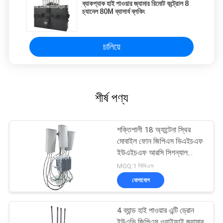
ব্যাকপ্যাক হাই পাওয়ার জ্যামার রিমোট কন্ট্রোল 8
চ্যানেল 80M ব্যাসার্ধ ব্লকিং
চালিয়ে
শীর্ষ পণ্য
শক্তিশালী 18 অ্যান্টেনা স্থির
মোবাইল ফোন জিপিএস ভিএইচএফ
ইউএইচএফ আরসি সিগন্যাল
সামরিক ব্যবহারের জন্য কনভয়
MOQ:1 পিসিএস
বোমা জ্যামার
যোগাযোগ
4 ব্যান্ড হাই পাওয়ার এন্টি ড্রোন
ইউএভি জিপিএস ওয়াইফাই জ্যামার