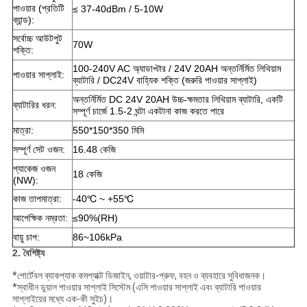
পাওয়ার (প্রতিটি
≤ 37-40dBm / 5-10W
ব্যান্ড):
সর্বোচ্চ আউটপুট
70W
শক্তি:
100-240V AC অ্যাডাপ্টার / 24V 20AH অন্তর্নির্মিত লিথিয়াম
পাওয়ার সাপ্লাই:
ব্যাটারি / DC24V বাহ্যিক শক্তি (জরুরি পাওয়ার সাপ্লাই)
অন্তর্নির্মিত DC 24V 20AH উচ্চ-ক্ষমতার লিথিয়াম ব্যাটারি, একটি
ব্যাটারির ধরন:
সম্পূর্ণ চার্জে 1.5-2 ঘন্টা একটানা কাজ করতে পারে
মাত্রা:
550*150*350 মিমি
সম্পূর্ণ সেট ওজন:
16.48 কেজি
প্যাকেজ ওজন
18 কেজি
(NW):
কাজ তাপমাত্রা:
-40℃ ~ +55℃
আপেক্ষিক নম্রতা:
≤90%(RH)
বায়ু চাপ:
86~106kPa
2. বৈশিষ্ট্য
*পোর্টেবল ব্যাকপ্যাক কমপ্যাক্ট ডিজাইন, ওয়াটার-প্রুফ, বহন ও ব্যবহারে সুবিধাজনক।
*স্বাধীন ডুয়াল পাওয়ার সাপ্লাই সিস্টেম (এসি পাওয়ার সাপ্লাই এবং ব্যাটারি পাওয়ার
সাপ্লাইয়ের মধ্যে এক-কী সুইচ)।