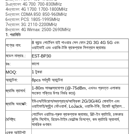
3
চ্যানেল: 4G 700: 700-830MHz
rd
4
চ্যানেল: 4G 1700: 1700-1800MHz
ম
5
চ্যানেল: CDMA 850: 850-960MHz
ম
6
চ্যানেল: PCS: 1805-1995MHz
ম
7
চ্যানেল: 3G: 2110-2200MHz
ম
8
চ্যানেল: 4G Wimax: 2500-2690MHz
ম
1. পরামিতি
8 ব্যান্ড পোর্টেবল হাই পাওয়ার সেল ফোন 2G 3G 4G 5G এবং
পণ্যের নাম:
ওয়াইফাই এবং ওয়াকি-টকি ব্যাকপ্যাক সিগন্যাল জ্যামার
মডেল নাম্বার.:
EST-BP30
রঙ:
কালো
1 টুকরা
MOQ:
অ্যান্টেনা:
8pcs সর্বমুখী অ্যান্টেনা
1-80m সামঞ্জস্যযোগ্য (@-75dBm, এখনও প্রদত্ত এলাকায়
জ্যামিং ব্যাসার্ধ:
সংকেত শক্তির উপর নির্ভর করে)
ইউএস/ইউরোপ/মধ্যপ্রাচ্য/আফ্রিকা 2G/3G/4G মোবাইল এবং
জ্যামিং অবজেক্ট:
ওয়াইফাই/ব্লুটুথ নেটওয়ার্ক, LoJack, ওয়াকি-টকি, রিমোট কন্ট্রোল...
পোর্টেবল ওয়াটার-প্রুফ ব্যাকপ্যাক জ্যামার, বিল্ট-ইন ব্যাটারি, চমৎকার
বৈশিষ্ট্য:
কুলিং সিস্টেম, রিয়েল-টাইম ভোল্টেজ ডিসপ্লে, কম ব্যাটারি অ্যালার্ম,
সামরিক গুণমান
একক আউটপুট