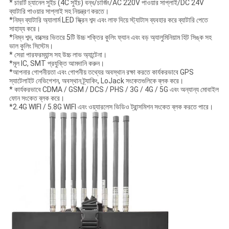
* চারটি চ্যানেল সুইচ (4C সুইচ) বন্ধ/চার্জিং/AC 220V পাওয়ার সাপ্লাই/DC 24V
ব্যাটারি পাওয়ার সাপ্লাই সহ নিয়ন্ত্রণ করতে।
*নিম্ন ব্যাটারি অ্যালার্ম LED স্ক্রিন শব্দ এবং লাফ দিয়ে স্ট্যাটাস ব্যবহার করে ব্যাটারি পেতে
সাহায্য করে।
*নিম্ন শব্দ, বাক্সের ভিতরে 5টি উচ্চ শক্তির কুলিং ফ্যান এবং বড় অ্যালুমিনিয়াম হিট সিঙ্ক সহ
ভাল কুলিং সিস্টেম।
* সেরা পারফরম্যান্স সহ উচ্চ লাভ অ্যান্টেনা।
*মূল IC, SMT প্রযুক্তি আমদানি করুন।
*আপনার গোপনীয়তা এবং গোপনীয় তথ্যের অবস্থান রক্ষা করতে কার্যকরভাবে GPS
স্যাটেলাইট নেভিগেশন, অবস্থান ট্র্যাকিং, LoJack সংকেতগুলিকে ব্লক করে।
* কার্যকরভাবে CDMA / GSM / DCS / PHS / 3G / 4G / 5G এবং অন্যান্য মোবাইল
ফোন সংকেত ব্লক করে।
*2.4G WIFI / 5.8G WIFI এবং ওয়্যারলেস ভিডিও ট্রান্সমিশন সংকেত ব্লক করতে পারে।