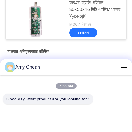
আরএফ জ্যামিং মডিউল
80×50×16 মিমি এলটিই/এনআর
ফ্রিকোয়েন্সি
MOQ:1 পিসিএস
যোগাযোগ
পাওয়ার এম্প্লিফায়ার মডিউল
ভ্রমণের জন্য স্বয়ংক্রিয় সেল ফোন সিগন্যাল রিপিটার/বুস্টার/এম্প্লিফায়ার
Amy Cheah
মিনি পোর্টেবল সেল ফোন সিগন্যাল রিপিটার 3G
2:33 AM
বাড়ির জন্য মোবাইল ফোন জিএসএম সিগন্যাল বুস্টার / রিপিটার / এমপ্লিফায়ার EST-
GSM990
Good day, what product are you looking for?
সব
সেল ফোন সিগন্যাল জ্যামার
পোর্টেবল সেল ফোন জ্যামার