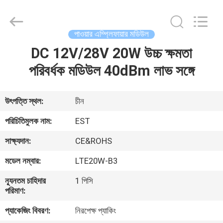
2026
EASTLONGE
ELECTRONICS(HK)
CO.,LTD.
All
পাওয়ার এম্প্লিফায়ার মডিউল
Rights
Reserved.
DC 12V/28V 20W উচ্চ ক্ষমতা
বাড়ি
পরিবর্ধক মডিউল 40dBm লাভ সঙ্গে
পণ্য
উৎপত্তি স্থল:
চীন
ভিডিও
পরিচিতিমুলক নাম:
EST
সাক্ষ্যদান:
CE&ROHS
আমাদের
মডেল নম্বার:
LTE20W-B3
সম্পর্কে
ন্যূনতম চাহিদার
1 পিসি
পরিমাণ:
কারখানা
প্যাকেজিং বিবরণ:
নিরপেক্ষ প্যাকিং
ভ্রমণ