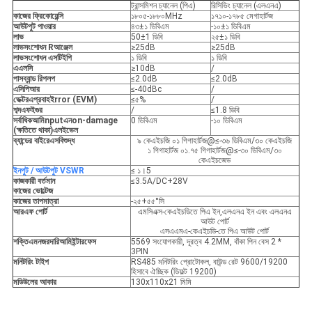
ট্রান্সমিশন চ্যানেল (পিএ)
রিসিভিং চ্যানেল (এলএনএ)
কাজের ফ্রিকোয়েন্সি
১৮০৫-১৮৮০MHz
১৭১০-১৭৮৫ মেগাহার্টজ
আউটপুট পাওয়ার
৪৩±১ ডিবিএম
-১০±১ ডিবিএম
লাভ
50±1 ডিবি
২৫±১ ডিবি
লাভ
সংশোধন
R
আঞ্জেল
≥25dB
≥25dB
লাভ
সংশোধন
এস
টিইপি
১ ডিবি
১ ডিবি
এএলসি
≥10dB
/
পাসব্যান্ড রিপলপ
≤2.0dB
≤2.0dB
এসিপিআর
≤-40dBc
/
ভেক্টর
এ
প্রবাহ
ই
rror (EVM)
≤৫%
/
শব্দ
এফ
ইগুর
/
≤1.8 ডিবি
সর্বাধিক
আমি
nput
এন
on-damage
0 ডিবিএম
-১০ ডিবিএম
(ক্ষতিতে থাকা)
এল
ইভেল
ব্যান্ডের বাইরে
এস
বিশুদ্ধ
৯ কেএইচজি ০১ গিগাহার্টজ@≤-৩৬ ডিবিএম/৩০ কেএইচজি
১ গিগাহার্টজ ০১.৭৫ গিগাহার্টজ@≤-৩০ ডিবিএম/৩০
কেএইচজেড
ইনপুট / আউটপুট VSWR
≤ ১।5
কাজকারী বর্তমান
≤3.5A/DC+28V
কাজের ভোল্টেজ
কাজের তাপমাত্রা
-২৫+৫৫°সি
আরএফ পোর্ট
এমসিএক্স-কেএইচডিতে পিএ ইন,এলএনএ ইন এবং এলএনএ
আউট পোর্ট
এসএএমএ-কেএইচডি-তে পিএ আউট পোর্ট
শক্তি
এম
নজরদারি
আমি
ইন্টারফেস
5569 সংযোগকারী, দূরত্ব 4.2MM, বাঁকা পিন বেস 2 *
3PIN
মনিটরিং টাইপ
RS485 মনিটরিং প্রোটোকল, বাউন্ড রেট 9600/19200
হিসাবে ঐচ্ছিক (ডিফল্ট 19200)
মডিউলের আকার
130x110x21 মিমি