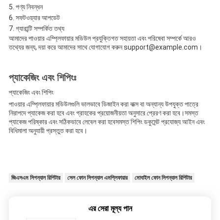
পণ্য নিবন্ধন
সফটওয়্যার আপডেট
গ্যারান্টি সম্পর্কিত তথ্য
আমাদের পাওয়ার এম্প্লিফায়ার মডিউল প্রযুক্তিগত সহায়তা এবং পরিষেবা সম্পর্কে আরও
তথ্যের জন্য, দয়া করে আমাদের সাথে যোগাযোগ করুন support@example.com।
প্যাকেজিং এবং শিপিংঃ
প্যাকেজিং এবং শিপিং
পাওয়ার এম্প্লিফায়ার মডিউলগুলি ভালভাবে ডিজাইন করা বাক্স বা অন্যান্য উপযুক্ত পাত্রে
নিরাপদে প্যাকেজ করা হবে এবং গ্রাহকের প্রয়োজনীয়তা অনুসারে প্রেরণ করা হবে।সমস্ত
প্যাকেজ পরিষ্কার এবং সঠিকভাবে লেবেল করা হবেসমস্ত শিপিং ডকুমেন্ট প্রযোজ্য আইন এবং
বিধিমালা অনুযায়ী প্রস্তুত করা হবে।
জিএসএম সিগন্যাল রিপিটার
সেল ফোন সিগন্যাল এমপ্লিফায়ার
মোবাইল ফোন সিগন্যাল রিপিটার
এর সেরা মূল্য পান