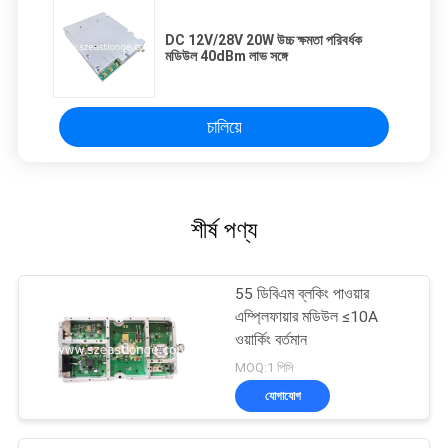
DC 12V/28V 20W উচ্চ ক্ষমতা পরিবর্ধক
মডিউল 40dBm লাভ সঙ্গে
চালিয়ে
শীর্ষ পণ্য
55 ডিবিএম ব্লকিং পাওয়ার
এম্প্লিফায়ার মডিউল ≤10A
ওয়ার্কিং বর্তমান
MOQ:1 পিসি
যোগাযোগ