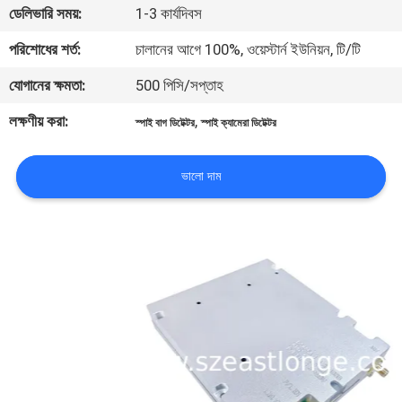
ডেলিভারি সময়:
1-3 কার্যদিবস
মান
পরিশোধের শর্ত:
চালানের আগে 100%, ওয়েস্টার্ন ইউনিয়ন, টি/টি
নিয়ন্ত্রণ
যোগানের ক্ষমতা:
500 পিসি/সপ্তাহ
লক্ষণীয় করা:
,
স্পাই বাগ ডিটেক্টর
স্পাই ক্যামেরা ডিটেক্টর
যোগাযোগ
করুন
ভালো দাম
খবর
মামলা
উদ্ধৃতির
জন্য