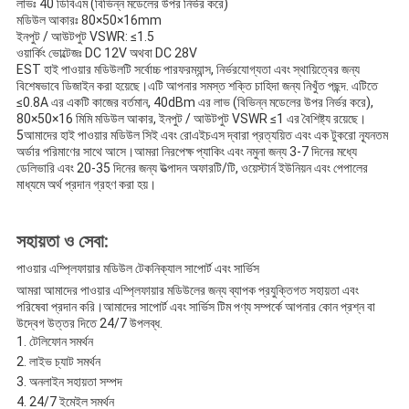
লাভঃ 40 ডিবিএম (বিভিন্ন মডেলের উপর নির্ভর করে)
মডিউল আকারঃ 80×50×16mm
ইনপুট / আউটপুট VSWR: ≤1.5
ওয়ার্কিং ভোল্টেজঃ DC 12V অথবা DC 28V
EST হাই পাওয়ার মডিউলটি সর্বোচ্চ পারফরম্যান্স, নির্ভরযোগ্যতা এবং স্থায়িত্বের জন্য
বিশেষভাবে ডিজাইন করা হয়েছে।এটি আপনার সমস্ত শক্তি চাহিদা জন্য নিখুঁত পছন্দ. এটিতে
≤0.8A এর একটি কাজের বর্তমান, 40dBm এর লাভ (বিভিন্ন মডেলের উপর নির্ভর করে),
80×50×16 মিমি মডিউল আকার, ইনপুট / আউটপুট VSWR ≤1 এর বৈশিষ্ট্য রয়েছে।
5আমাদের হাই পাওয়ার মডিউল সিই এবং রোএইচএস দ্বারা প্রত্যয়িত এবং এক টুকরো ন্যূনতম
অর্ডার পরিমাণের সাথে আসে।আমরা নিরপেক্ষ প্যাকিং এবং নমুনা জন্য 3-7 দিনের মধ্যে
ডেলিভারি এবং 20-35 দিনের জন্য উত্পাদন অফারটি/টি, ওয়েস্টার্ন ইউনিয়ন এবং পেপালের
মাধ্যমে অর্থ প্রদান গ্রহণ করা হয়।
সহায়তা ও সেবা:
পাওয়ার এম্প্লিফায়ার মডিউল টেকনিক্যাল সাপোর্ট এবং সার্ভিস
আমরা আমাদের পাওয়ার এম্প্লিফায়ার মডিউলের জন্য ব্যাপক প্রযুক্তিগত সহায়তা এবং
পরিষেবা প্রদান করি।আমাদের সাপোর্ট এবং সার্ভিস টিম পণ্য সম্পর্কে আপনার কোন প্রশ্ন বা
উদ্বেগ উত্তর দিতে 24/7 উপলব্ধ.
টেলিফোন সমর্থন
লাইভ চ্যাট সমর্থন
অনলাইন সহায়তা সম্পদ
24/7 ইমেইল সমর্থন