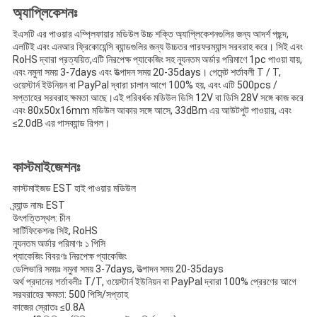
অ্যাপ্লিকেশনঃ
ইএসটি এর পাওয়ার এম্প্লিফায়ার মডিউল উচ্চ শক্তি অ্যাপ্লিকেশনগুলির জন্য আদর্শ পছন্দ,
এলটিই এবং এনআর ফ্রিকোয়েন্সি ব্যান্ডগুলির জন্য উচ্চতর পারফরম্যান্স সরবরাহ করে। সিই এবং
RoHS দ্বারা প্রত্যয়িত,এটি নিরপেক্ষ প্যাকেজিং সহ ন্যূনতম অর্ডার পরিমাণে 1pc পাওয়া যায়,
এবং নমুনা সময় 3-7days এবং উত্পাদন সময় 20-35days। পেমেন্ট শর্তাবলী T / T,
ওয়েস্টার্ন ইউনিয়ন বা PayPal দ্বারা চালান আগে 100% হয়, এবং এটি 500pcs /
সপ্তাহের সরবরাহ ক্ষমতা আছে।এই পরিবর্ধক মডিউল ডিসি 12V বা ডিসি 28V সঙ্গে কাজ করে
এবং 80x50x16mm মডিউল আকার সঙ্গে আসে, 33dBm এর আউটপুট পাওয়ার, এবং
≤2.0dB এর পাসব্যান্ড রিপল।
কাস্টমাইজেশনঃ
কাস্টমাইজড EST হাই পাওয়ার মডিউল
ব্র্যান্ড নামঃ EST
উৎপত্তিস্থল: চীন
সার্টিফিকেশনঃ সিই, RoHS
ন্যূনতম অর্ডার পরিমাণঃ ১ পিসি
প্যাকেজিং বিবরণঃ নিরপেক্ষ প্যাকেজিং
ডেলিভারি সময়ঃ নমুনা সময় 3-7days, উত্পাদন সময় 20-35days
অর্থ প্রদানের শর্তাবলীঃ T/T, ওয়েস্টার্ন ইউনিয়ন বা PayPal দ্বারা 100% প্রেরণের আগে
সরবরাহের ক্ষমতা: 500 পিসি/সপ্তাহ
কাজের স্রোতঃ ≤0.8A