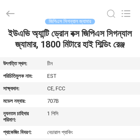
2026
EASTLONGE
ELECTRONICS(HK)
CO.,LTD.
All
জিপিএস সিগন্যাল জ্যামার
Rights
Reserved.
ইউএভি অ্যান্টি ড্রোন বক্স জিপিএস সিগন্যাল
বাড়ি
জ্যামার, 1800 মিটারে হাই শিল্ডিং রেঞ্জ
পণ্য
উৎপত্তি স্থল:
চীন
ভিডিও
পরিচিতিমুলক নাম:
EST
সাক্ষ্যদান:
CE, FCC
আমাদের
মডেল নম্বার:
707B
সম্পর্কে
ন্যূনতম চাহিদার
1 পিসি
পরিমাণ:
কারখানা
প্যাকেজিং বিবরণ:
নেচারাল প্যাকিং
ভ্রমণ