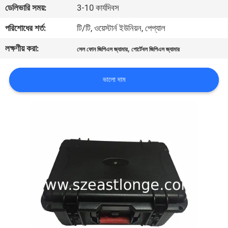
ডেলিভারি সময়:
3-10 কার্যদিবস
মান
পরিশোধের শর্ত:
টি/টি, ওয়েস্টার্ন ইউনিয়ন, পেপ্যাল
নিয়ন্ত্রণ
লক্ষণীয় করা:
,
সেল ফোন জিপিএস জ্যামার
পোর্টেবল জিপিএস জ্যামার
যোগাযোগ
ভালো দাম
করুন
খবর
মামলা
উদ্ধৃতির
জন্য