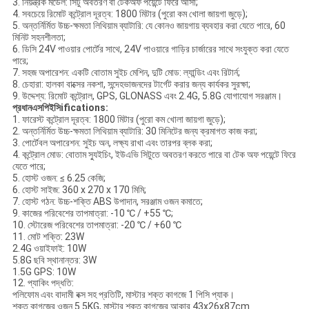
3. নিয়ন্ত্রক মডেল: সিটু অবতরণ বা টেকঅফ পয়েন্টে ফিরে আসা;
4. সবচেয়ে রিমোট কন্ট্রোল দূরত্ব: 1800 মিটার (পুরো কম খোলা জায়গা জুড়ে);
5. অন্তর্নির্মিত উচ্চ-ক্ষমতা লিথিয়াম ব্যাটারি: যে কোনও জায়গায় ব্যবহার করা যেতে পারে, 60
মিনিট সহনশীলতা;
6. ডিসি 24V পাওয়ার পোর্টের সাথে, 24V পাওয়ারে গাড়ির চার্জারের সাথে সংযুক্ত করা যেতে
পারে;
7. সহজ অপারেশন: একটি বোতাম সুইচ মেশিন, দুটি মোড: ল্যান্ডিং এবং রিটার্ন;
8. চেহারা: হালকা বাক্সের নকশা, সন্দেহভাজনদের টার্গেট করার জন্য কার্যকর সুরক্ষা;
9. উদ্দেশ্য: রিমোট কন্ট্রোল, GPS, GLONASS এবং 2.4G, 5.8G যোগাযোগ সরঞ্জাম।
প্রধান
এস
পিইসি
ification
s:
1. ফারেস্ট কন্ট্রোল দূরত্ব: 1800 মিটার (পুরো কম খোলা জায়গা জুড়ে);
2. অন্তর্নির্মিত উচ্চ-ক্ষমতা লিথিয়াম ব্যাটারি: 30 মিনিটের জন্য ক্রমাগত কাজ করা;
3. পোর্টেবল অপারেশন: সুইচ অন, লক্ষ্য রাখা এবং তারপর ব্লক করা;
4. কন্ট্রোল মোড: বোতাম স্যুইচিং, ইউএভি সিটুতে অবতরণ করতে পারে বা টেক অফ পয়েন্টে ফিরে
যেতে পারে;
5. হোস্ট ওজন: ≤ 6.25 কেজি;
6. হোস্ট সাইজ: 360 x 270 x 170 মিমি;
7. হোস্ট গঠন: উচ্চ-শক্তি ABS উপাদান, সরঞ্জাম ওজন কমাতে;
9. কাজের পরিবেশের তাপমাত্রা: -10 ℃ / +55 ℃;
10. স্টোরেজ পরিবেশের তাপমাত্রা: -20 ℃ / +60 ℃
11. মোট শক্তি: 23W
2.4G ওয়াইফাই: 10W
5.8G ছবি স্থানান্তর: 3W
1.5G GPS: 10W
12. প্যাকিং পদ্ধতি:
পলিফোম এবং বাদামী বক্স সহ প্রতিটি, মাস্টার শক্ত কাগজে 1 পিসি প্যাক।
শক্ত কাগজের ওজন 5.5KG, মাস্টার শক্ত কাগজের আকার 43x26x87cm