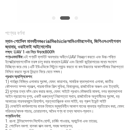
আবেদন
সাইট
ম্যাপ
পণ্যের বর্ণনা
ম্যান-পোর্টেবল মানবহীন
ক
erial
ভি
ehicle
আমি
এনটারসেপ্টর, জিপিএস
এস
ইগনাল
PRIVACY
জ্যামার, ওয়াইফাই আইসোলেটর
লক্ষ্য: UAV 1 এর নিচে উড়ছে
8
00মি
POLICY
পণ্য
এম
বার্ষিক:
এই পণ্যটি ফ্লাইট অবস্থার অধীনে UAV নিয়ন্ত্রণ করতে এবং উচ্চ-শক্তি
ইলেক্ট্রোম্যাগনেটিক তরঙ্গ চালু করার মাধ্যমে UAV এবং রিমোট কন্ট্রোলারের মধ্যে সংযোগ
বিচ্ছিন্ন করে দেয়।এটি ইউএভিকে সিটুতে ল্যান্ড করতে বা কম উচ্চতার আকাশসীমার নিরাপত্তা
নিশ্চিত করতে সূচনা বিন্দুতে ফিরে যেতে সক্ষম।
প্রধান অ্যাপ্লিকেশন:
1) গার্হস্থ্য নিষিদ্ধ এলাকার সুরক্ষা, যেমন: কারাগার, সামরিক ব্যবস্থাপনা এলাকা, জাতীয়
কৌশলগত সম্পদ প্রকল্প, পারমাণবিক শিল্প সুবিধা, বিমানবন্দর, রাজনৈতিক অঞ্চল এবং ইত্যাদি;
2) দৃশ্যের তথ্য ফাঁস রোধ করার জন্য, যেমন: সাইটে প্রধান ফৌজদারি মামলা, নগর ব্যবস্থাপনা
আইন প্রয়োগের দৃশ্য, একটি গুরুত্বপূর্ণ নিরাপত্তা স্থান, রাজনৈতিক অনুগামীদের সুরক্ষা, বড়
আকারের পারফরম্যান্স রিহার্সাল, প্রত্নতাত্ত্বিক খনন সাইট, বড় গ্রুপ ইভেন্ট সাইট
3) বেআইনি কার্যকলাপের বাহক হিসাবে মনুষ্যবিহীন আকাশ যানের ব্যবহার প্রতিরোধ করা, যেমন:
পরিবহন/মাদক পাচার, চোরাচালান, অবৈধ পণ্য বা তথ্য আদান-প্রদান।
পণ্য
ডি
বর্ণনা:
1. রচনা: ইন্টারসেপশন সিস্টেম হোস্ট, চার্জিং পাওয়ার, অ্যান্টেনা এবং তারের;
2. পোর্টেবল নকশা: হালকা বাক্স নকশা, সহজ অপারেশন;