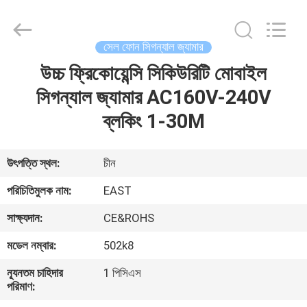
2026
EASTLONGE
ELECTRONICS(HK)
CO.,LTD.
All
সেল ফোন সিগন্যাল জ্যামার
Rights
Reserved.
উচ্চ ফ্রিকোয়েন্সি সিকিউরিটি মোবাইল
বাড়ি
সিগন্যাল জ্যামার AC160V-240V
পণ্য
ব্লকিং 1-30M
ভিডিও
উৎপত্তি স্থল:
চীন
পরিচিতিমুলক নাম:
EAST
আমাদের
সাক্ষ্যদান:
CE&ROHS
সম্পর্কে
মডেল নম্বার:
502k8
কারখানা
ন্যূনতম চাহিদার
1 পিসিএস
পরিমাণ:
ভ্রমণ