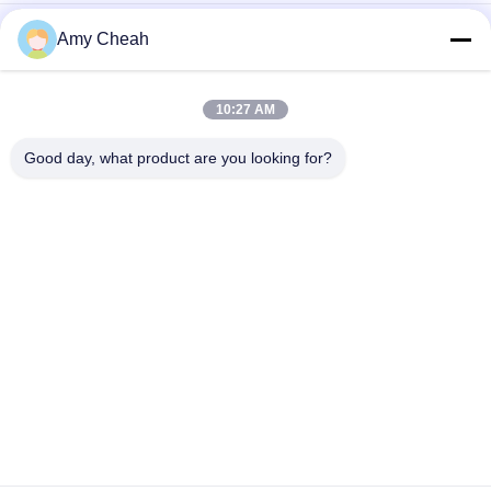
OEM 20 ব্যান্ড সেল ফোন 2G 3G 4G 5G WIFI GPS VHF UHF RC315 433
Amy Cheah
868 সিগন্যাল জ্যামার
40W মিডিয়াম পাওয়ার 1-50m 8 চ্যানেল সেল ফোন সিগন্যাল জ্যামার জেলের জন্য
10:27 AM
ইন্ডোর অমনি-ডিরেকশনাল এলুলার ফোন সিগন্যাল জ্যামার 33dBm 4Band ব্লকার
Good day, what product are you looking for?
সব
সেল ফোন সিগন্যাল জ্যামার
পোর্টেবল সেল ফোন জ্যামার
ড্রোন ইউএভি জ্যামার
উচ্চ ক্ষমতা জ্যামার
জিপিএস সিগন্যাল জ্যামার
রিমোট কন্ট্রোল জ্যামার
অডিও রেকর্ডিং জ্যামার
5G জ্যামার