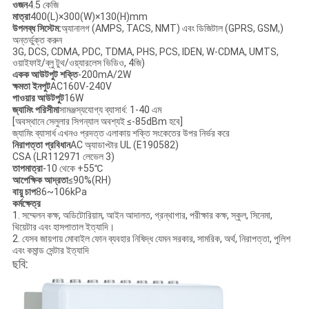
ওজন
4.5 কেজি
মাত্রা
400(L)×300(W)×130(H)mm
উপলব্ধ সিস্টেম
:
অ্যানালগ (AMPS, TACS, NMT) এবং ডিজিটাল (GPRS, GSM,)
অন্তর্ভুক্ত করুন
3G, DCS, CDMA, PDC, TDMA, PHS, PCS, IDEN, W-CDMA, UMTS,
ওয়াইফাই/ব্লু টুথ/ওয়্যারলেস ভিডিও, 4জি)
একক আউটপুট শক্তি
-200mA/2W
ক্ষমতা ইনপুট
AC160V-240V
পাওয়ার আউটপুট
16W
জ্যামিং পরিসীমা
সামঞ্জস্যযোগ্য ব্যাসার্ধ: 1-40 এম
[অবস্থানে সেলুলার সিগন্যাল অবশ্যই ≤-85dBm হবে]
জ্যামিং ব্যাসার্ধ এখনও প্রদত্ত এলাকায় শক্তি সংকেতের উপর নির্ভর করে
নিরাপত্তা প্রবিধান
AC অ্যাডাপ্টার UL (E190582)
CSA (LR112971 লেভেল 3)
তাপমাত্রা
-10 থেকে +55℃
আপেক্ষিক আদ্রতা
≤90%(RH)
বায়ু চাপ
86~106kPa
কর্মক্ষেত্র
1. সম্মেলন কক্ষ, অডিটোরিয়াম, আইন আদালত, গ্রন্থাগার, পরীক্ষার কক্ষ, স্কুল, সিনেমা,
থিয়েটার এবং হাসপাতাল ইত্যাদি।
2. যেসব জায়গায় মোবাইল ফোন ব্যবহার নিষিদ্ধ যেমন সরকার, সামরিক, অর্থ, নিরাপত্তা, পুলিশ
এবং কমান্ড সেন্টার ইত্যাদি
ছবি: