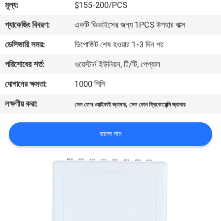
মূল্য:
$155-200/PCS
মান
প্যাকেজিং বিবরণ:
একটি ডিভাইসের জন্য 1PCS উপহার বাক্স
নিয়ন্ত্রণ
ডেলিভারি সময়:
ডিপোজিট শেষ হওয়ার 1-3 দিন পর
পরিশোধের শর্ত:
ওয়েস্টার্ন ইউনিয়ন, টি/টি, পেপ্যাল
যোগাযোগ
যোগানের ক্ষমতা:
1000 পিসি
করুন
লক্ষণীয় করা:
,
সেল ফোন ওয়াইফাই জ্যামার
সেল ফোন ফ্রিকোয়েন্সি জ্যামার
খবর
ভালো দাম
মামলা
উদ্ধৃতির
জন্য