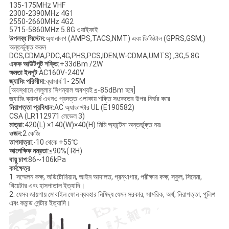
135-175MHz VHF
2300-2390MHz 4G1
2550-2660MHz 4G2
5715-5860MHz 5.8G ওয়াইফাই
উপলব্ধ সিস্টেম:
অ্যানালগ (AMPS,TACS,NMT) এবং ডিজিটাল (GPRS,GSM,)
অন্তর্ভুক্ত করুন
DCS,CDMA,PDC,4G,PHS,PCS,IDEN,W-CDMA,UMTS) ,3G,5.8G
একক আউটপুট শক্তি:
+33dBm /2W
ক্ষমতা ইনপুট
:AC160V-240V
জ্যামিং পরিসীমা:
ব্যাসার্ধ 1- 25M
[অবস্থানে সেলুলার সিগন্যাল অবশ্যই ≤-85dBm হবে]
জ্যামিং ব্যাসার্ধ এখনও প্রদত্ত এলাকায় শক্তি সংকেতের উপর নির্ভর করে
নিরাপত্তা প্রবিধান:
AC অ্যাডাপ্টার UL (E190582)
CSA (LR112971 লেভেল 3)
মাত্রা:
420(L) ×140(W)×40(H) মিমি অ্যান্টেনা অন্তর্ভুক্ত নয়৷
ওজন
:
2 কেজি
তাপমাত্রা
:-10 থেকে +55℃
আপেক্ষিক নম্রতা
:≤90%( RH)
বায়ু চাপ
:86~106kPa
কর্মক্ষেত্র
1. সম্মেলন কক্ষ, অডিটোরিয়াম, আইন আদালত, গ্রন্থাগার, পরীক্ষার কক্ষ, স্কুল, সিনেমা,
থিয়েটার এবং হাসপাতাল ইত্যাদি।
2. যেসব জায়গায় মোবাইল ফোন ব্যবহার নিষিদ্ধ যেমন সরকার, সামরিক, অর্থ, নিরাপত্তা, পুলিশ
এবং কমান্ড সেন্টার ইত্যাদি।