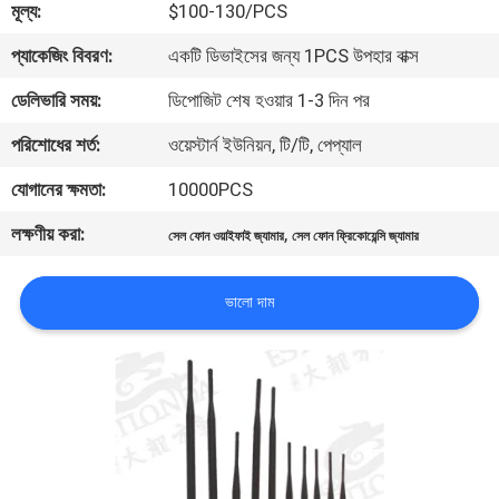
মূল্য:
$100-130/PCS
মান
প্যাকেজিং বিবরণ:
একটি ডিভাইসের জন্য 1PCS উপহার বাক্স
নিয়ন্ত্রণ
ডেলিভারি সময়:
ডিপোজিট শেষ হওয়ার 1-3 দিন পর
পরিশোধের শর্ত:
ওয়েস্টার্ন ইউনিয়ন, টি/টি, পেপ্যাল
যোগাযোগ
যোগানের ক্ষমতা:
10000PCS
করুন
লক্ষণীয় করা:
,
সেল ফোন ওয়াইফাই জ্যামার
সেল ফোন ফ্রিকোয়েন্সি জ্যামার
খবর
ভালো দাম
মামলা
উদ্ধৃতির
জন্য