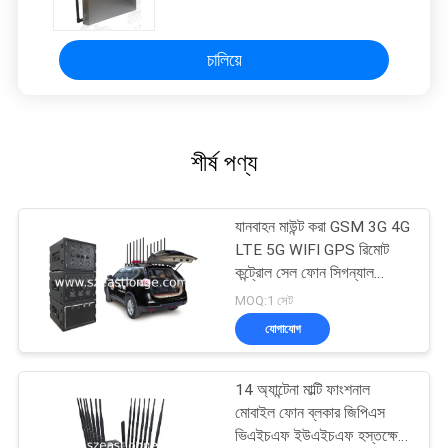
ইয়ারফোন
চালিয়ে
শীর্ষ পণ্য
যানবাহন মাউন্ট করা GSM 3G 4G
LTE 5G WIFI GPS রিমোট
কন্ট্রোল সেল ফোন সিগন্যাল
জ্যামার
MOQ:1 সেট
যোগাযোগ
14 অ্যান্টেনা মাল্টি ফাংশনাল
মোবাইল ফোন ব্লকার জিপিএস
ভিএইচএফ ইউএইচএফ হস্তক্ষেপ