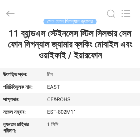
2026
EASTLONGE
ELECTRONICS(HK)
CO.,LTD.
All
সেল ফোন সিগন্যাল জ্যামার
Rights
Reserved.
11 ব্যান্ডএস স্টেইনলেস স্টিল সিলভার সেল
বাড়ি
ফোন সিগন্যাল জ্যামার ব্লকিং মোবাইল এবং
পণ্য
ওয়াইফাই / ইয়ারফোন
ভিডিও
উৎপত্তি স্থল:
চীন
পরিচিতিমুলক নাম:
EAST
আমাদের
সাক্ষ্যদান:
CE&ROHS
সম্পর্কে
মডেল নম্বার:
EST-802M11
কারখানা
ন্যূনতম চাহিদার
1 পিসি
পরিমাণ:
ভ্রমণ