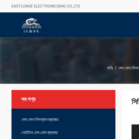
EASTLONGE ELECTRONICS(HK) CO.,LTD
বাড়ি
/
সেল ফোন সিগন্
সব পণ্য
সি
সেল ফোন সিগন্যাল জ্যামার
পোর্টেবল সেল ফোন জ্যামার