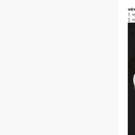
কর্মক্
1. সম
2. সর