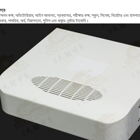
ষেত্র
্মেলন কক্ষ, অডিটোরিয়াম, আইন আদালত, গ্রন্থাগার, পরীক্ষার কক্ষ, স্কুল, সিনেমা, থিয়েটার এবং হাসপা
কার, সামরিক, অর্থ, নিরাপত্তা, পুলিশ এবং কমান্ড সেন্টার ইত্যাদি।