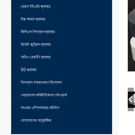
ড্রোন ইউএভি জ্যামার
উচ্চ ক্ষমতা জ্যামার
জিপিএস সিগন্যাল জ্যামার
রিমোট কন্ট্রোল জ্যামার
অডিও রেকর্ডিং জ্যামার
5G জ্যামার
সিগন্যাল সনাক্তকরণ বিশ্লেষণ
ওয়্যারলেস কমিউনিকেশন নেটওয়ার্ক
পাওয়ার এম্প্লিফায়ার মডিউল
যোগাযোগের আনুষাঙ্গিক