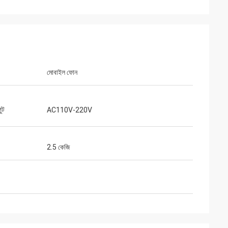
মোবাইল ফোন
ুট
AC110V-220V
2.5 কেজি