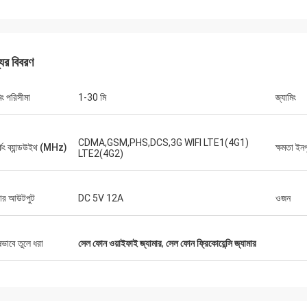
যের বিবরণ
ল্যান্স-কানাডা
িং পরিসীমা
1-30 মি
জ্যামিং
পিং এবং কোন সমস্যা নেই
CDMA,GSM,PHS,DCS,3G WIFI LTE1(4G1)
্কিং ব্যান্ডউইথ (MHz)
ক্ষমতা ইনপ
LTE2(4G2)
়ার আউটপুট
DC 5V 12A
ওজন
ষভাবে তুলে ধরা
সেল ফোন ওয়াইফাই জ্যামার
,
সেল ফোন ফ্রিকোয়েন্সি জ্যামার