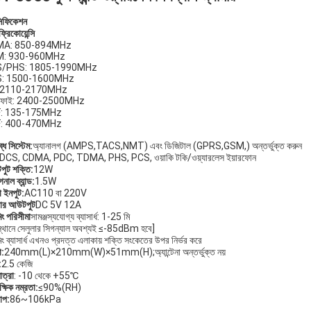
সিফিকেশন
রিকোয়েন্সি
A: 850-894MHz
: 930-960MHz
/PHS: 1805-1990MHz
: 1500-1600MHz
 2110-2170MHz
াইফাই: 2400-2500MHz
: 135-175MHz
: 400-470MHz
ধ সিস্টেম
:
অ্যানালগ (AMPS,TACS,NMT) এবং ডিজিটাল (GPRS,GSM,) অন্তর্ভুক্ত করুন
DCS, CDMA, PDC, TDMA, PHS, PCS, ওয়াকি টকি/ওয়্যারলেস ইয়ারফোন
ুট শক্তি:
12W
নাল ব্যান্ড:
1.5W
া ইনপুট:
AC110 বা 220V
়ার আউটপুট
DC 5V 12A
িং পরিসীমা
সামঞ্জস্যযোগ্য ব্যাসার্ধ: 1-25 মি
্থানে সেলুলার সিগন্যাল অবশ্যই ≤-85dBm হবে]
িং ব্যাসার্ধ এখনও প্রদত্ত এলাকায় শক্তি সংকেতের উপর নির্ভর করে
া:
240mm(L)×210mm(W)×51mm(H);অ্যান্টেনা অন্তর্ভুক্ত নয়
:
2.5 কেজি
াত্রা
: -10 থেকে +55℃
্ষিক নম্রতা
:
≤90%(RH)
চাপ
:
86~106kPa