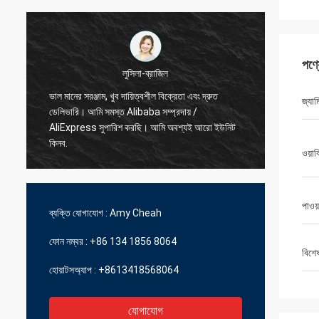
পণ্
হামাদিভো-ফ্রান্স
জ্যাম
সেরা বিক্রেতা, ভাল লেনদেন এবং দ্রুত ডেলিভারি সময়
দ্রুত শি
ওয়ার
পাওয
ব্যক্তি যোগাযোগ :
Amy Cheah
ফোন নম্বর :
+86 134 1856 8064
বিশে
হোয়াটসঅ্যাপ :
+8613418568064
যোগাযোগ