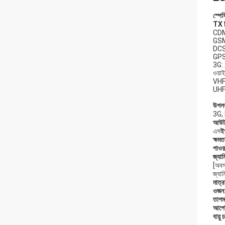
স্পে
TX ফ্
CDM
GSM
DCS
GPS
3G:
ওয়
VHF
UHF
উপলব্
3G, 
আউটপ
এস
ইগ
ক্ষমত
পাওয
জ্যাম
[অবস
জ্যাম
মাত্র
ওজন
তাপম
আপেক
বায়ু 