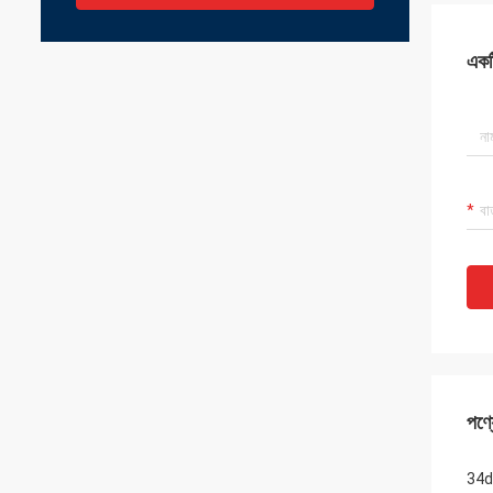
একটি
পণ্য
34db