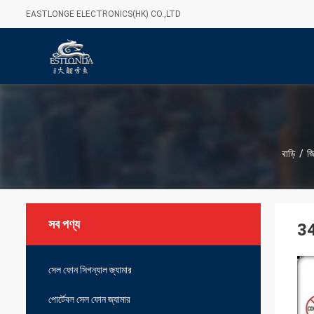
EASTLONGE ELECTRONICS(HK) CO.,LTD
বাড়ি
/
জি
সব পণ্য
34
সেল ফোন সিগন্যাল জ্যামার
পোর্টেবল সেল ফোন জ্যামার