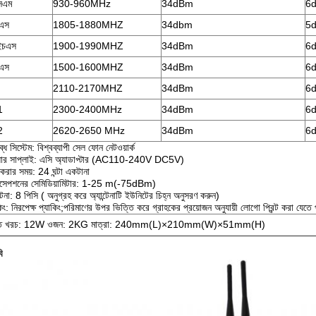
সএম
930-960MHz
34dBm
6d
িএস
1805-1880MHZ
34dbm
5d
ইচএস
1900-1990MHZ
34dBm
6d
িএস
1500-1600MHZ
34dBm
6d
2110-2170MHZ
34dBm
6d
1
2300-2400MHz
34dBm
6d
2
2620-2650 MHz
34dBm
6d
্ধ সিস্টেম: বিশ্বব্যাপী সেল ফোন নেটওয়ার্ক
়ার সাপ্লাই: এসি অ্যাডাপ্টার (AC110-240V DC5V)
করার সময়: 24 ঘন্টা একটানা
ারসেপশনের সেমিডিয়ামিটার: 1-25 m(-75dBm)
ন্টেনা: 8 পিসি ( অনুগ্রহ করে অ্যান্টেনাটি ইউনিটের চিহ্ন অনুসরণ করুন)
কিং: নিরপেক্ষ প্যাকিং;পরিমাণের উপর ভিত্তি করে গ্রাহকের প্রয়োজন অনুযায়ী লোগো প্রিন্ট করা যেতে
তি খরচ: 12W ওজন: 2KG মাত্রা: 240mm(L)×210mm(W)×51mm(H)
ি