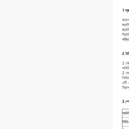
1 দ্
মডে
জ্য
জ্যাম
স্থি
শক্
2 বৈশি
1 মো
অবিচ
2 যে
নির্ভ
এটি 
নিরা
3 স্
আউটপ
সিড