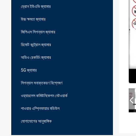
ড্রোন ইউএভি জ্যামার
উচ্চ ক্ষমতা জ্যামার
জিপিএস সিগন্যাল জ্যামার
রিমোট কন্ট্রোল জ্যামার
অডিও রেকর্ডিং জ্যামার
5G জ্যামার
সিগন্যাল সনাক্তকরণ বিশ্লেষণ
ওয়্যারলেস কমিউনিকেশন নেটওয়ার্ক
পাওয়ার এম্প্লিফায়ার মডিউল
যোগাযোগের আনুষাঙ্গিক