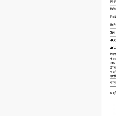
জিএ
ডিস
পিএ
জিপ
3জি
4G
4G
উপলব
পাওয
কাজ 
ইন্ট
অ্যা
প্যা
শক্
4 ছব