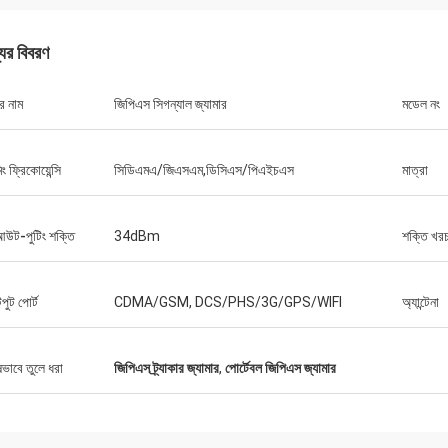
যের বিবরণ
র নাম
জিপিএস সিগন্যাল জ্যামার
মডেল নং
ল্যান্স-কানাডা
িং এবং কোন সমস্যা নেই
িং ফ্রিকোয়েন্সি
সিডিএমএ/জিএসএম,ডিসিএস/পিএইচএস
মাত্রা
আউট-পুটিং শক্তি
34dBm
শক্তি খর
ুট পোর্ট
CDMA/GSM, DCS/PHS/3G/GPS/WIFI
অ্যান্টেনা
ষভাবে তুলে ধরা
জিপিএস ট্র্যাকার জ্যামার
,
পোর্টেবল জিপিএস জ্যামার