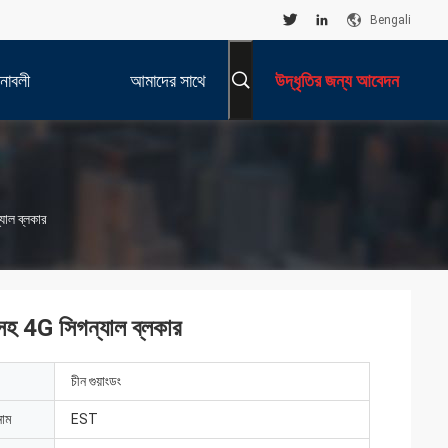
Bengali
নাবলী
আমাদের সাথে
উদ্ধৃতির জন্য আবেদন
যোগাযোগ করুন
যাল ব্লকার
সহ 4G সিগন্যাল ব্লকার
চীন গুয়াংডং
নাম
EST