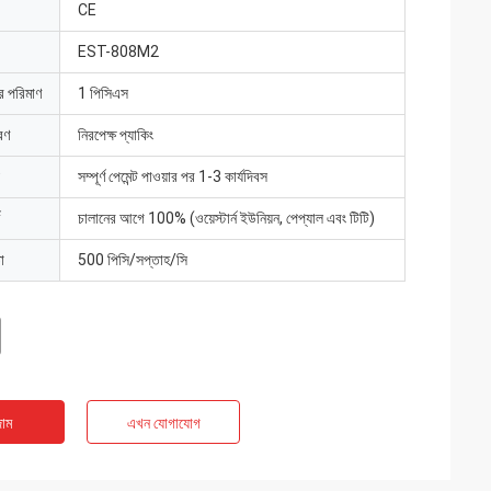
CE
EST-808M2
ার পরিমাণ
1 পিসিএস
রণ
নিরপেক্ষ প্যাকিং
সম্পূর্ণ পেমেন্ট পাওয়ার পর 1-3 কার্যদিবস
চালানের আগে 100% (ওয়েস্টার্ন ইউনিয়ন, পেপ্যাল ​​এবং টিটি)
া
500 পিসি/সপ্তাহ/সি
াম
এখন যোগাযোগ