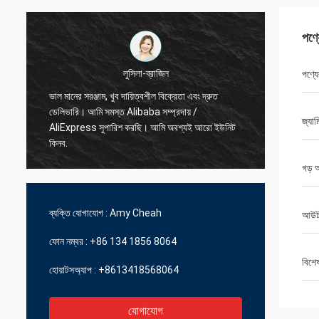
পণ্
পণ্যে
হামাদিভো-ফ্রান্স
সেরা বিক্রেতা, ভাল লেনদেন এবং দ্রুত ডেলিভারি সময়
দ্রুত শিপ
জ্যাম
গড় 
ব্যক্তি যোগাযোগ :
Amy Cheah
আউটপ
ফোন নম্বর :
+86 134 1856 8064
বিশে
হোয়াটসঅ্যাপ :
+8613418568064
যোগাযোগ