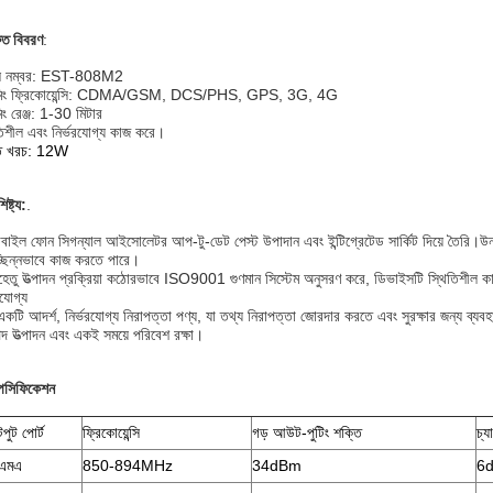
রুত বিবরণ
:
ল নম্বর: EST-808M2
ামিং ফ্রিকোয়েন্সি: CDMA/GSM, DCS/PHS, GPS, 3G, 4G
িং রেঞ্জ: 1-30 মিটার
তিশীল এবং নির্ভরযোগ্য কাজ করে।
তি খরচ: 12W
ষ্ট্য:
.
বাইল ফোন সিগন্যাল আইসোলেটর আপ-টু-ডেট পেস্ট উপাদান এবং ইন্টিগ্রেটেড সার্কিট দিয়ে তৈরি।উন্ন
্ছিন্নভাবে কাজ করতে পারে।
হেতু উত্পাদন প্রক্রিয়া কঠোরভাবে ISO9001 গুণমান সিস্টেম অনুসরণ করে, ডিভাইসটি স্থিতিশীল 
রযোগ্য
একটি আদর্শ, নির্ভরযোগ্য নিরাপত্তা পণ্য, যা তথ্য নিরাপত্তা জোরদার করতে এবং সুরক্ষার জন্য ব্যব
পদ উত্পাদন এবং একই সময়ে পরিবেশ রক্ষা।
পেসিফিকেশন
ুট পোর্ট
ফ্রিকোয়েন্সি
গড় আউট-পুটিং শক্তি
চ্
িএমএ
850-894MHz
34dBm
6d