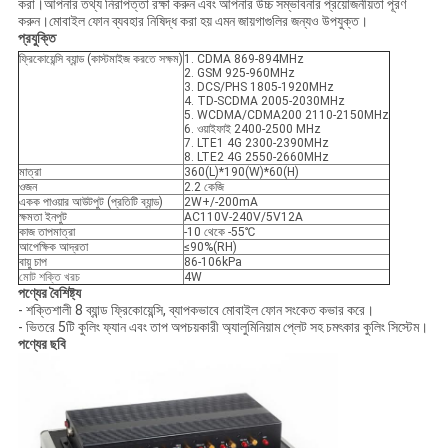
করা।আপনার তথ্য নিরাপত্তা রক্ষা করুন এবং আপনার উচ্চ সম্ভাবনার প্রয়োজনীয়তা পূরণ
করুন।মোবাইল ফোন ব্যবহার নিষিদ্ধ করা হয় এমন জায়গাগুলির জন্যও উপযুক্ত।
প্রযুক্তি
ফ্রিকোয়েন্সি ব্যান্ড (কাস্টমাইজ করতে সক্ষম)
1. CDMA 869-894MHz
2. GSM 925-960MHz
3. DCS/PHS 1805-1920MHz
4. TD-SCDMA 2005-2030MHz
5. WCDMA/CDMA200 2110-2150MHz
6. ওয়াইফাই 2400-2500 MHz
7. LTE1 4G 2300-2390MHz
8. LTE2 4G 2550-2660MHz
মাত্রা
360(L)*190(W)*60(H)
ওজন
2.2 কেজি
একক পাওয়ার আউটপুট (প্রতিটি ব্যান্ড)
2W+/-200mA
ক্ষমতা ইনপুট
AC110V-240V/5V12A
কাজ তাপমাত্রা
-10 থেকে -55℃
আপেক্ষিক আদ্রতা
≤90%(RH)
বায়ু চাপ
86-106kPa
মোট শক্তি খরচ
4W
পণ্যের বৈশিষ্ট্য
- শক্তিশালী 8 ব্যান্ড ফ্রিকোয়েন্সি, ব্যাপকভাবে মোবাইল ফোন সংকেত কভার করে।
- ভিতরে 5টি কুলিং ফ্যান এবং তাপ অপচয়কারী অ্যালুমিনিয়াম প্লেট সহ চমৎকার কুলিং সিস্টেম।
পণ্যের ছবি