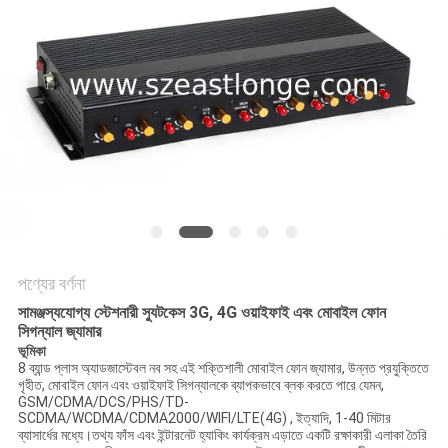
আবেদন
সাইট
ম্যাপ
PRIVACY
POLICY
পণ্যের বর্ণনা
সামঞ্জস্যযোগ্য স্টেশনারী স্যুটকেস 3G, 4G ওয়াইফাই এবং মোবাইল ফোন
সিগন্যাল জ্যামার
ভূমিকা
8 ব্যান্ড প্লাস অ্যাডজাস্টেবল নব সহ এই শক্তিশালী মোবাইল ফোন জ্যামার, উন্নত প্রযুক্তিতে
গৃহীত, মোবাইল ফোন এবং ওয়াইফাই সিগন্যালকে ব্যাপকভাবে ব্লক করতে পারে যেমন,
GSM/CDMA/DCS/PHS/TD-
SCDMA/WCDMA/CDMA2000/WIFI/LTE(4G) , ইত্যাদি, 1-40 মিটার
ব্যাসার্ধের মধ্যে।তথ্য ফাঁস এবং ইন্টারনেট হ্যাকিং কার্যক্রম এড়াতে একটি রক্ষাকারী এলাকা তৈরি