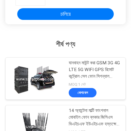
চালিয়ে
শীর্ষ পণ্য
যানবাহন মাউন্ট করা GSM 3G 4G
LTE 5G WIFI GPS রিমোট
কন্ট্রোল সেল ফোন সিগন্যাল
জ্যামার
MOQ:1 সেট
যোগাযোগ
14 অ্যান্টেনা মাল্টি ফাংশনাল
মোবাইল ফোন ব্লকার জিপিএস
ভিএইচএফ ইউএইচএফ হস্তক্ষেপ
5-80m