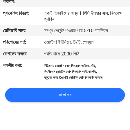
পরিমাণ:
প্যাকেজিং বিবরণ:
একটি ডিভাইসের জন্য 1 পিসি উপহার বাক্স, নিরপেক্ষ
মান
প্যাকিং
নিয়ন্ত্রণ
ডেলিভারি সময়:
সম্পূর্ণ পেমেন্ট পাওয়ার পরে 5-10 কার্যদিবস
পরিশোধের শর্ত:
ওয়েস্টার্ন ইউনিয়ন, টি/টি, পেপ্যাল
যোগাযোগ
করুন
যোগানের ক্ষমতা:
প্রতি মাসে 2000 পিসি
লক্ষণীয় করা:
,
সিডিএমএ মোবাইল ফোন সিগন্যাল আইসোলেটর
,
খবর
পিএইচএস মোবাইল ফোন সিগন্যাল আইসোলেটর
স্কুলের জন্য RoHS মোবাইল ফোন সিগন্যাল ব্লকার
মামলা
ভালো দাম
উদ্ধৃতির
জন্য