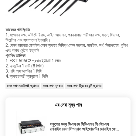
আবেদন পরিস্থিতি
1. সম্মেলন কক্ষ, অডিটোরিয়াম, আইন আদালত, গ্রন্থাগার, পরীক্ষার কক্ষ, স্কুল, সিনেমা,
থিয়েটার এবং হাসপাতাল ইত্যাদি।
2. যেসব জায়গায় মোবাইল ফোন ব্যবহার নিষিদ্ধ যেমন সরকার, সামরিক, অর্থ, নিরাপত্তা, পুলিশ
এবং কমান্ড সেন্টার ইত্যাদি।
প্যাকিং তালিকা
1. EST-505C2 প্রধান ইউনিট 1 পিসি
2. অ্যান্টেনা 1 সেট (8 পিসি)
3. এসি অ্যাডপেটার 1 পিসি
4. ব্যবহারকারী ম্যানুয়াল 1 পিসি
সেল ফোন ওয়াইফাই জ্যামার
সেল ফোন ব্লকার
সেল ফোন ফ্রিকোয়েন্সি জ্যামার
এর সেরা মূল্য পান
স্কুলের জন্য জিএসএম সিডিএমএ পিএইচএস
মোবাইল ফোন সিগন্যাল আইসোলেটর মোবাইল ফোন
সিগন্যাল ব্লকার