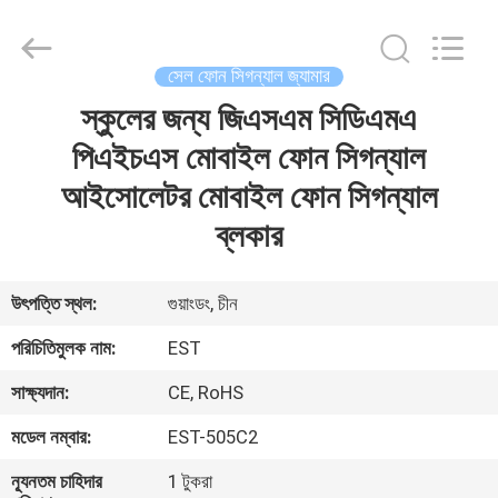
2026
EASTLONGE
ELECTRONICS(HK)
CO.,LTD.
All
সেল ফোন সিগন্যাল জ্যামার
Rights
Reserved.
স্কুলের জন্য জিএসএম সিডিএমএ
বাড়ি
পিএইচএস মোবাইল ফোন সিগন্যাল
পণ্য
আইসোলেটর মোবাইল ফোন সিগন্যাল
ব্লকার
ভিডিও
উৎপত্তি স্থল:
গুয়াংডং, চীন
আমাদের
পরিচিতিমুলক নাম:
EST
সম্পর্কে
সাক্ষ্যদান:
CE, RoHS
মডেল নম্বার:
EST-505C2
কারখানা
ভ্রমণ
ন্যূনতম চাহিদার
1 টুকরা